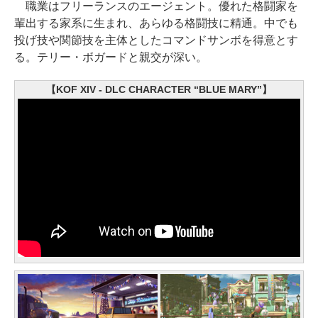
職業はフリーランスのエージェント。優れた格闘家を
輩出する家系に生まれ、あらゆる格闘技に精通。中でも
投げ技や関節技を主体としたコマンドサンボを得意とす
る。テリー・ボガードと親交が深い。
【KOF XIV - DLC CHARACTER “BLUE MARY”】