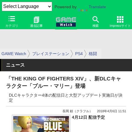
Powered by
Translate
カテゴリ
過去記事
検索
Impressサイト
GAME Watch
プレイステーション
PS4
格闘
ニュース
「THE KING OF FIGHTERS XIV」、新DLCキャ
ラクター「ブルー・マリー」登場
DLCキャラクター4体の配信日と大型アップデート実施日が決
定
長岡 頼（クラフル）
2018年4月6日 11:51
4月12日 配信予定