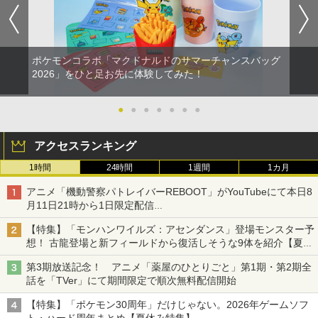
ポケモンコラボ「マクドナルドのサマーチャンスバッグ
2026」をひと足お先に体験してみた！
●
●
●
●
●
●
●
アクセスランキング
1時間
24時間
1週間
1カ月
アニメ「機動警察パトレイバーREBOOT」がYouTubeにて本日8
月11日21時から1日限定配信
8月14日にはU-NEXTで限定配信
【特集】「モンハンワイルズ：アセンダンス」登場モンスター予
想！ 古龍登場と新フィールドから復活しそうな9体を紹介【夏休
み特集2026】
第3期放送記念！ アニメ「薬屋のひとりごと」第1期・第2期全
話を「TVer」にて期間限定で順次無料配信開始
【特集】「ポケモン30周年」だけじゃない。2026年ゲームソフ