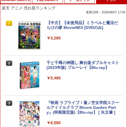
Nintendo Switch 2
PlayStation 5
ゲームグッズ
アニメ
楽天 アニメ 売れ筋ランキング
更新日時：2026/08/07 17:00
【当店独自で＋P10倍★要エントリー】
PS5 スティックカバー コントローラー
【中古】トモダチコレクション
【中古】【未使用品】ミラベルと魔法だ
1
1
1
1
【新品】【お取り寄せ】[ACC][Switch2]
交換用 スティックキャップ PS4 コント
らけの家 MovieNEX [DVDのみ]
ぬいポーチ for Nintendo Swich 2(ニン
ローラー / PS5 コントローラー / PS5 コ
￥466
テンドースイッチ2) メタモン 任天堂ラ
ントローラー Edge ハンドル 交換用 周
￥3,280
イセンス商品 HORI(NSX-185)(2026071
辺機器 ホコリ防止 全面保護 快適なグリ
6)
ップ 取付簡単 DualSense DualShock4
対応 ブラック 2個入
￥6,150
【中古】たまごっちのプチプチおみせっ
2
￥630
千と千尋の神隠し 舞台版ダブルキャスト
2
ち
(2023年版) ブルーレイ【Blu-ray】
￥529
コーエーテクモゲームス 真・三國無双2
￥5,480
2
with 猛将伝 Remastered【Switch 2】
【中古】【PS5】Ed-0: Zombie Uprisin
2
POTPABCVA [POTPABCVA]
g 【CEROレーティング「Z」】
【中古】牧場物語 キラキラ太陽となかま
￥6,640
￥1,079
3
たち
『映画 ラブライブ！蓮ノ空女学院スクー
3
ルアイドルクラブ Bloom Garden Part
y』(特装限定版)【Blu-ray】 [ 矢立肇 ]
￥752
【特典】ファイナルファンタジー レゾナ
3
【中古】PS5 ホグワーツ・レガシー
￥8,580
ンス Switch2版(【初回封入特典】魔導
3