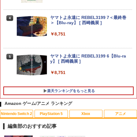
船＆かけだし騎士の応援パック・かけだ
し騎士のスタートダッシュパック)
￥1,480
【中古】オーバーライド 2:スーパーメカ
4
リーグ ULTRAMAN DX Edition -Switch
￥6,910
ヤマトよ永遠に REBEL3199 7＜最終巻
4
＞【Blu-ray】 [ 西崎義展 ]
￥948
￥8,751
【送料無料】アンサー PS5（CFI-2000）
4
ゼルダの伝説 ブレス オブ ザ ワイルド
4
用 ホコリキャッチャー2【ホコリ侵入防
Nintendo Switch 2 Edition
止/USBキャップ/コントローラ用キャッ
【中古】ゼルダの伝説 時のオカリナ 3D
5
プ/統一デザイン/PS5（CFI-2000）両エ
￥7,680
ヤマトよ永遠に REBEL3199 6【Blu-ra
5
ディション対応】ANS-PSV031BK 色：
y】 [ 西崎義展 ]
￥1,803
ブラック
￥8,751
￥2,332
任天堂 【Switch2】ゼルダの伝説 ブレス
5
オブ ザ ワイルド Nintendo Switch 2 Ed
楽天ランキングをもっと見る
ition [NXS-P-AAAAH NSW2 ゼルダノデ
【レビュー評価上昇中】 新型 PS5 Slim /
ンセツ ブレス オブ ザ ワイルド]
5
PS5 Pro 冷却ファン PS5スリム用 冷却
Amazon ゲーム/アニメ ランキング
ファン 自動温度検出 3段階風速調整 LED
￥7,710
ライト USB付き 低騒音 急速冷却 放熱
Nintendo Switch 2
PlayStation 5
Xbox
アニメ
プレステ5スリム用 ディスク/デジタル版
対応 PS5 周辺機器 PS5 Pro 新型PS5
編集部のおすすめ記事
￥2,580