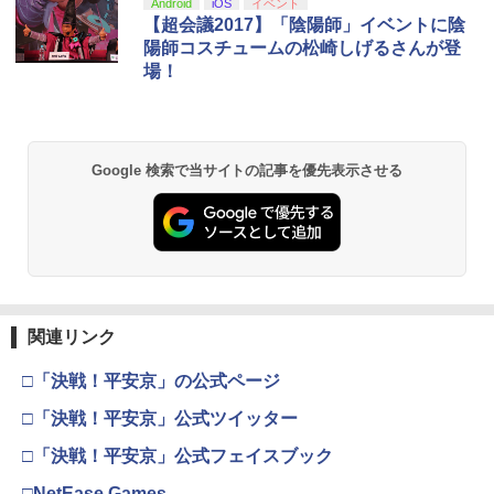
スプラトゥーン レイダース|オンライン
PlayStation 5 デジタル・エディション
【純正品】Xbox ワイヤレス コントロー
【Amazon.co.jp限定】劇場版モノノ怪
Android
iOS
イベント
1
1
1
1
コード版
日本語専用 Console Language: Japan
ラー + USB-C® ケーブル
第三章 蛇神 (Amazon.co.jp限定オリジ
【超会議2017】「陰陽師」イベントに陰
ese only (CFI-2200B01)
ナル三方背収納ケース付きコレクション)
陽師コスチュームの松崎しげるさんが登
(オリジナル特典:オリジナル巾着＋メー
￥5,832
￥8,300
場！
カー特典:【坤と離】二振りの剣、十翼よ
￥55,000
り来たる！スタジオ描き下ろしイラスト
ボード付) [Blu-ray]
Xbox プリペイドカード 5,000円 デジタ
2
￥10,780
スプラトゥーン レイダース -Switch2
Beast of Reincarnation -PS5 【特典】
ルコード 【旧 Xbox ギフトカード】 [オ
2
2
Google 検索で当サイトの記事を優先表示させる
プロダクトコード 封入
ンラインコード]
￥6,455
￥7,286
￥5,000
劇場版「鬼滅の刃」無限城編 第一章 猗
2
窩座再来 通常版 [Blu-ray]
￥3,964
【純正品】Xbox ワイヤレス コントロー
3
Nintendo Switch 2(日本語・国内専用)
【純正品】ディスクドライブ(CFI-ZDD1
3
ラー (ロボット ホワイト)
3
J) PlayStation 5
関連リンク
￥55,871
￥7,681
￥11,849
□「決戦！平安京」の公式ページ
劇場版「鬼滅の刃」無限城編 第一章 猗
3
窩座再来 通常版 [DVD]
□「決戦！平安京」公式ツイッター
【純正品】Xbox 充電式バッテリー + US
4
￥3,523
□「決戦！平安京」公式フェイスブック
【純正品】DualSense ワイヤレスコン
B-C ケーブル
ニンテンドープリペイド番号 9000円|オ
4
4
トローラー ミッドナイト ブラック(CFI-
ンラインコード版
□NetEase Games