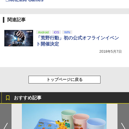
ZCT2J01)
￥2,618
￥9,000
￥10,737
劇場版「鬼滅の刃」無限城編 第一章 猗
4
窩座再来 完全生産限定版 [Blu-ray]
関連記事
【純正品】Xbox ワイヤレス コントロー
ニンテンドープリペイド番号 5000円|オ
5
5
￥8,698
【純正品】DualSense ワイヤレスコン
ラー (カーボンブラック)
ンラインコード版
5
Android
iOS
WIN
トローラー(CFI-ZCT2J)
「荒野行動」初の公式オフラインイベン
￥8,020
￥5,000
ト開催決定
￥10,737
2018年5月7日
【Amazon.co.jp限定】劇場版モノノ怪
5
第三章 蛇神 (オリジナル特典:オリジナル
巾着＋メーカー特典:【坤と離】二振りの
剣、十翼より来たる！スタジオ描き下ろ
しイラストボード付) [DVD]
トップページに戻る
￥8,800
おすすめ記事