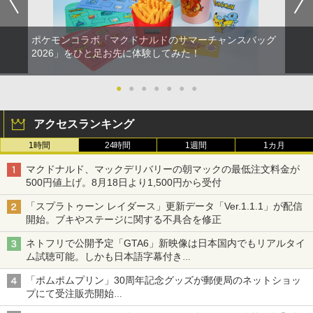
ポケモンコラボ「マクドナルドのサマーチャンスバッグ
2026」をひと足お先に体験してみた！
●
●
●
●
●
●
●
アクセスランキング
1時間
24時間
1週間
1カ月
マクドナルド、マックデリバリーの朝マックの最低注文料金が
500円値上げ。8月18日より1,500円から受付
「スプラトゥーン レイダース」更新データ「Ver.1.1.1」が配信
開始。ブキやステージに関する不具合を修正
ネトフリで公開予定「GTA6」新映像は日本国内でもリアルタイ
ム試聴可能。しかも日本語字幕付き
Netflixから公式回答あり
「ポムポムプリン」30周年記念グッズが郵便局のネットショッ
プにて受注販売開始
「おもちもちもちクッション」など今年だけの限定商品が登場