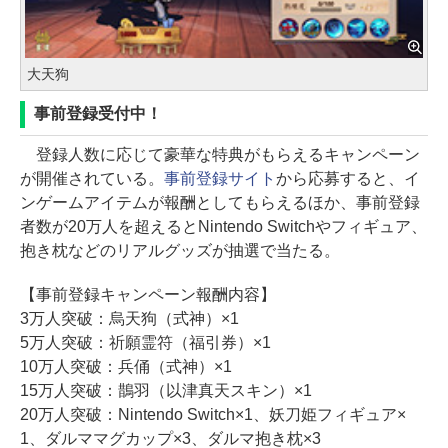
大天狗
事前登録受付中！
登録人数に応じて豪華な特典がもらえるキャンペーン
が開催されている。
事前登録サイト
から応募すると、イ
ンゲームアイテムが報酬としてもらえるほか、事前登録
者数が20万人を超えるとNintendo Switchやフィギュア、
抱き枕などのリアルグッズが抽選で当たる。
【事前登録キャンペーン報酬内容】
3万人突破：烏天狗（式神）×1
5万人突破：祈願霊符（福引券）×1
10万人突破：兵俑（式神）×1
15万人突破：鵲羽（以津真天スキン）×1
20万人突破：Nintendo Switch×1、妖刀姫フィギュア×
1、ダルママグカップ×3、ダルマ抱き枕×3