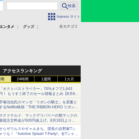
Impress サイト
全カテゴリ
エンタメ
グッズ
アクセスランキング
時間
24時間
1週間
1カ月
「オクトパストラベラー」70%オフで1,643
円！ もうすぐ終了のセール情報まとめ【8月8日
更新】
手塚治虫氏のマンガ「リボンの騎士」を原案と
ニンテンドーeショップでは「大神 絶景版」が
するNetflix映画「THE RIBBON HERO リボンヒ
67%オフで990円
ーロー」本日配信開始
マクドナルド、マックデリバリーの朝マックの
最低注文料金が500円値上げ。8月18日より
1,500円から受付
そらザウルスやギャルきち、団長の吉野家Tシ
ャツも！「hololive Splash T-Party!」全Tシャツ
ラインナップ公開＆オンライン販売開始