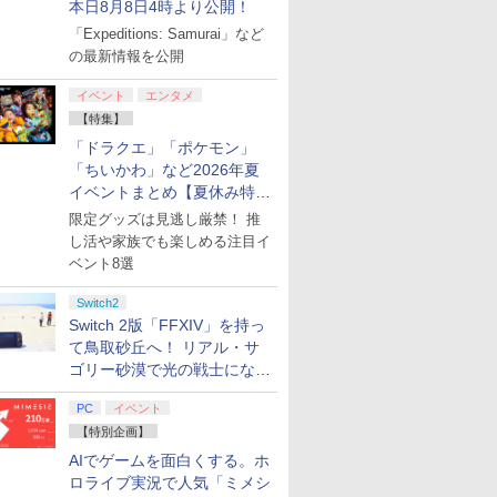
本日8月8日4時より公開！
「Expeditions: Samurai」など
の最新情報を公開
イベント
エンタメ
【特集】
「ドラクエ」「ポケモン」
「ちいかわ」など2026年夏
イベントまとめ【夏休み特
集】
限定グッズは見逃し厳禁！ 推
し活や家族でも楽しめる注目イ
ベント8選
Switch2
Switch 2版「FFXIV」を持っ
7
2
7
2
8
3
8
3
9
4
て鳥取砂丘へ！ リアル・サ
ゴリー砂漠で光の戦士になっ
てみた
PC
イベント
【特別企画】
AIでゲームを面白くする。ホ
一人様1点限り
ンド・セフト・オートVI
ation
u−ray】東のエデン 第2
Joy-Con 2 (L) ブルー/(R) ラ
【中古】Monochrome (モノ
【12/10発売★予約】[メール便OK]
【楽天ブックス限定配送パック】【楽
任天堂 【Switch2】
【中古】アイドルマスター
【特典】Marvel's Spider-
ラブライブ！スーパースター!! 
【任天堂純正品】N
【中古】ブルー
ロライブ実況で人気「ミメシ