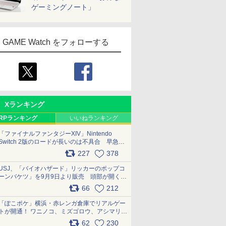
ゲーミングノート」
GAME Watch をフォローする
Xランキング
RPランキング
いいねランキング
「ファイナルファンタジーXIV」Nintendo
Switch 2版のロードが長いのは不具合 早急に
アップデートできるよう対応中
227
378
pic.x.com/s9S3nRCAGa
USJ、「バイオハザード」リッカーのポップコ
ーンバケツ」を9月9日より販売 頭部が開く仕
組み。味は恐怖を堪のう「味噌フレーバー」
66
212
pic.x.com/81MuXGahVM
「ぽこポケ」横浜・赤レンガ倉庫でリアルゲー
トが開通！ ワニノコ、ミズゴロウ、アシマリ登
場シーンをレポート pic.x.com/LDgEByVl6D
62
230