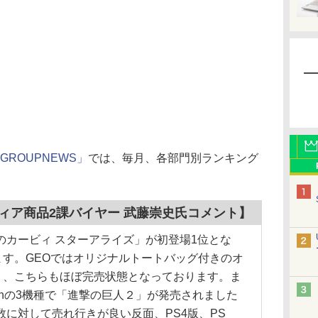
GROUPNEWS」
では、毎月、各部門別ランキング
ィア商品2課バイヤー 武藤崇史氏コメント】
h用「星のカービィ スターアライズ」が初登場1位とな
す。GEOではオリジナルトートバッグ付きのオ
り、こちらもほぼ完売状態となっております。ま
do Switchの3機種で「進撃の巨人２」が発売されました
版は入荷数に対して売れ行きが良い反面、PS4版、PS