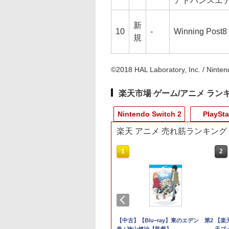
アドバンスエ
新
10
-
Winning Post8
規
©2018 HAL Laboratory, Inc. / Ninten
楽天市場 ゲーム/アニメ ラン
Nintendo Switch 2
PlaySta
楽天 アニメ 売れ筋ランキング
8
3
9
4
1
1
1
1
2
2
2
2
楽
h2】
ルマスター
【特典】Marvel's Spider-Man 2 コレ
ラブライブ！スーパースター!! Liella!
【任天堂純正品】Nintendo
【中古】ブルーブレイカーバ
カードケース 24枚収納
[メール便OK]【新品】
【中古】PlayStation
【中古】【Blu−ray】東のエデン 第2
Samsung microSD
【レビュー評価上昇
【中古】Monoc
【楽