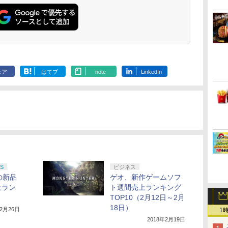
One、Xbox Series X|S
離】二振りの剣、十翼
離】二振りの
対応の高精度 H パター
より来たる！スタジオ
より来たる！
ン シフター
描き下ろしイラストボ
描き下ろしイ
ード付) [DVD]
ード付) [Blu-r
ェア
はてブ
note
LinkedIn
S
ビジネス
の新品
ゲオ、新作ゲームソフ
上ラン
ト週間売上ランキング
TOP10（2月12日～2月
18日）
年2月26日
1
2018年2月19日