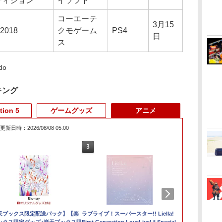
ディション
イソフト
コーエーテ
3月15
 2018
クモゲーム
PS4
日
ス
do
キング
tion 5
ゲームグッズ
アニメ
更新日時：2026/08/08 05:00
3
3
3
4
4
3
4
5
5
6
6
1
1
hrome (モノ
天ブックス限定配送パック】【楽
ファイアーエムブレム
【新品】PS5 Dead by
【中古】アイドルマスター
【楽天ブックス限定特
ソニーインタラクティ
ラブライブ！スーパースター!! Liella!
【中古】ブルーブレイカーバ
SanDisk サンディスク
【特典】NBA 2K27
※数量限定お
【特典】グラ
【中古】PlaySt
【中古】【Bl