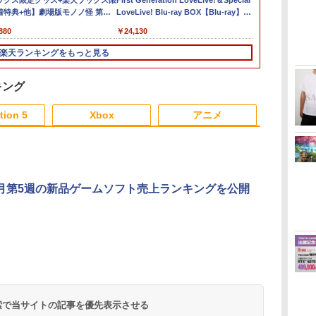
B
版
ックス限定グッズ+楽天ブックス限
万紫千紅 【Switch2】
Daylight スペシャルエ
アニメ&G4U!パック VOL.5 -
典+特典】ドラゴンク
ブエンタテインメント
First Generation LoveLive!＆Special
ースト微笑を貴方と
microSD Express
PS5版(【先着購入封入
【新品】Ninten
(コードイン
Camera【
巻 / 神山健
h 2
着特典+他】劇場版モノノ怪 第三
BEE-P-AACSA
ディション 公式日本版
PS3
エストモンスターズ
｜SIE グランツーリス
LoveLive! Blu-ray BOX【Blu-ray】 [
Card 256GB for
特典】10,000VC（ゲー
Proコントロ
2026年11
了】
￥682
￥320
ァ
神【Blu-ray】(2Lキャラファイン
【CERO:Z】【メール
4 枯れ木の国のビア
モ7【PS5】
Liella! ]
Nintendo Switch 2
ム内通貨）（DLC引換
品はお一人様
2026年11月
880
￥8,470
￥3,220
￥406
￥8,470
￥4,290
￥24,130
￥9,800
￥8,041
￥9,980
￥8,329
￥362
階
ト+スマホショルダー+【坤と離】
便】
ンカ・フローラ
BEE-A-SD01A
コード）)
りとさせてい
典】ヴィンテ
りの剣、十翼より来たる！スタジ
Switch2版(B2タペスト
Switch2 microSDカー
月出荷履歴の
ク)
楽天ランキングをもっと見る
速
き下ろしイラストボード) [ 神谷浩
リー+【早期購入封入
ド microSD Express
セルとなりま
ス
特典】冒険スタートダ
Nintendo任天堂ライセ
い。
ジタ
ッシュセット)
ンス 高速転送 UHS-I互
キング
機器
換 ゲーム保存 メモリ
ーカード 国内正規品
tion 5
Xbox
アニメ
4523052030185
3
3
3
3
4
4
4
4
5
5
5
5
6
6
6
6
月第5週の新品ゲームソフト売上ランキングを公開
ダ
イ
無
Nintendo Switch 2(日
【純正品】ディスクド
【純正品】Xbox ワイ
劇場版「鬼滅の刃」無
ニンテンドープリペイ
【純正品】DualSense
【純正品】Xbox 充電
劇場版「鬼滅の刃」無
ニンテンドープリペイ
【純正品】DualSense
【国内正規品】
【Amazon.co.jp限
ニンテンドー
プレイステー
【純正品】Xbox
【Amazon.co
ー
座再
本語・国内専用)
ライブ(CFI-ZDD1J)
ヤレス コントローラー
限城編 第一章 猗窩座再
ド番号 9000円|オンラ
ワイヤレスコントロー
式バッテリー + USB-C
限城編 第一章 猗窩座
ド番号 5000円|オンラ
ワイヤレスコントロー
Thrustmaster スラス
定】劇場版モノノ怪 第
ド番号 1000
トアチケット 10
ワイヤレス 
定】劇場版モ
コ
PlayStation 5
(カーボンブラック)
来 通常版 [DVD]
インコード版
ラー ミッドナイト ブ
ケーブル
再来 完全生産限定版
インコード版
ラー(CFI-ZCT2J)
トマスター TH8S シフ
三章 蛇神 (オリジナル
インコード版
オンラインコ
ラー Series 2
三章 蛇神 (
￥55,871
ラック(CFI-ZCT2J01)
[Blu-ray]
ター - PC、PS4、
特典:オリジナル巾着＋
Edition (ホ
特典:オリジ
 検索で当サイトの記事を優先表示させる
￥11,849
￥8,020
￥3,523
￥9,000
￥10,737
￥2,618
￥8,698
￥5,000
￥10,737
￥14,141
￥8,800
￥1,000
￥10,000
￥18,500
￥9,900
PS5、PS5 Pro、Xbox
メーカー特典:【坤と
メーカー特典