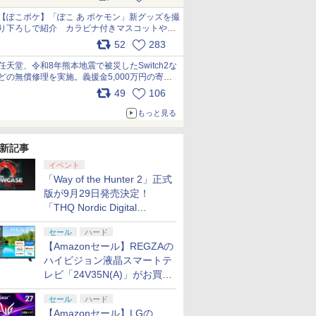
【ぽこポケ】「ぽこ あ ポケモン」新グッズを撮
り下ろしで紹介 カラビナ付きマスコットやス
クエアポーチが仲間入り
52
283
pic.x.com/XmVAgBxaW5
任天堂、令和8年熊本地震で被災したSwitch2な
どの無償修理を実施。義援金5,000万円の寄付
も発表 pic.x.com/BAYsMfUfUC
49
106
もっと見る
新記事
イベント
「Way of the Hunter 2」正式
版が9月29日発売決定！
「THQ Nordic Digital
Showcase 2026」まとめ
セール
ハード
【Amazonセール】REGZAの
ハイビジョン液晶スマートテ
レビ「24V35N(A)」がお買い
得！
セール
ハード
【Amazonセール】LGの