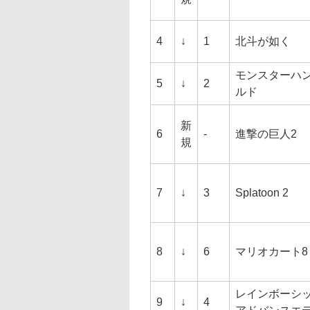
4
↓
1
北斗が如く
モンスターハ
5
↓
2
ルド
新
6
-
進撃の巨人2
規
7
↓
3
Splatoon 2
8
↓
6
マリオカート8
レインボーシッ
9
↓
4