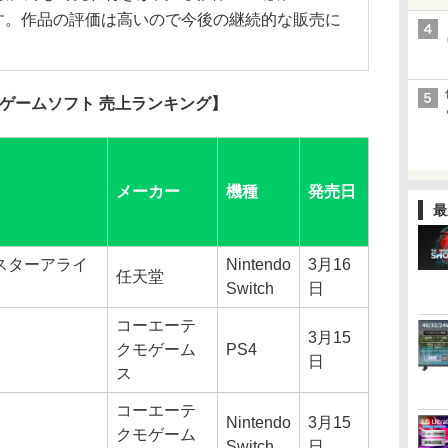
ります。作品の評価は高いので今後の継続的な販売に
品ゲームソフト 売上ランキング】
メーカー
機種
発売日
最
スターアライ
Nintendo
3月16
任天堂
Switch
日
コーエーテ
3月15
クモゲーム
PS4
日
ス
コーエーテ
Nintendo
3月15
クモゲーム
Switch
日