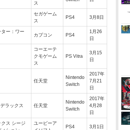
ス
セガゲーム
PS4
3月8日
ス
ンター：ワー
1月26
カプコン
PS4
日
コーエーテ
3月15
クモゲーム
PS Vitra
日
ス
2017年
Nintendo
任天堂
7月21
Switch
日
2017年
Nintendo
 デラックス
任天堂
4月28
Switch
日
クス シージ
ユービーア
PS4
3月1日