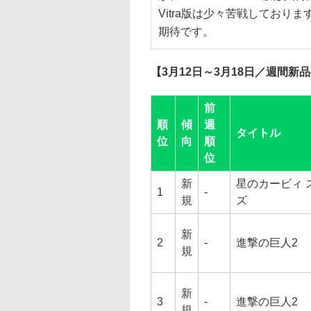
Vitra版は少々苦戦してお
期待です。
【3月12日～3月18日／週間新
前
順
傾
週
タイトル
位
向
順
位
新
星のカービィ 
1
-
規
ズ
新
2
-
進撃の巨人2
規
新
3
-
進撃の巨人2
規