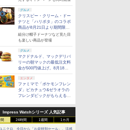
剣、十翼
ラーゲームパッド ホー
式にライセンスされて
ラーゲーム
ース） [Blu
スタジオ
ル効果スティック付き
います
ルエフェク
グルメ
ラストボ
ビデオゲームコントロ
クと3.5
クリスピー・クリーム・ドー
ay]
ーラー（ブラック）
ジャック付
ナツと「ハリポタ」のコラボ
商品が8月21日より期間限定
で発売
組分け帽子ドーナツなど見た目
も楽しい商品が登場
グルメ
マクドナルド、マックデリバ
リーの朝マックの最低注文料
金が500円値上げ。8月18日
より1,500円から受付
エンタメ
ファミマで「ポケモンフレン
ダ」ピカチュウ&ゼラオラの
フレンダピックがもらえるキ
ャンペーン開催！
Impress Watchシリーズ 人気記事
時間
24時間
1週間
1カ月
ユニクロ、今日から「お盆特別セール」。涼感