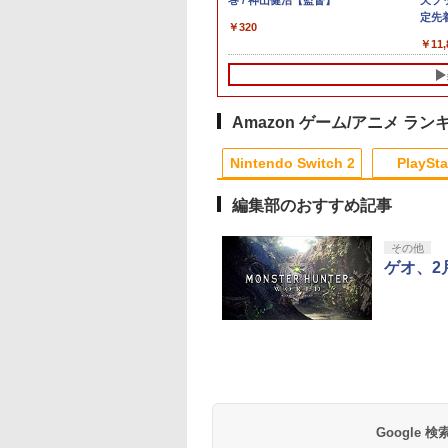
版]
ス限
ch 2 Proコン
ク VOL.5 -
クターズエディション(【早期購入封入
First Generation LoveLive!＆Special
Switch 2 Proコントローラー
ースト微笑を貴方と
for Nintendo Switch 2
【PS5】MotoGP
Camera【メーカー生産終
巻 / 神山健治【監督】
Express Card 256G
中】 新型 PS5 Slim /
クローム) 通常
天ブ
三
-A-FSSKA
特典】プロダクトコード)
LoveLive! Blu-ray BOX【Blu-ray】 [
│ 純正 プロコン バイオハザ
Pixel - 緑 -
24［PS5版］[在庫品]
了】
for Nintendo Switc
PS5 Pro 冷却ファン
定先
￥682
￥320
￥399
イン
ントローラー]
Liella! ]
ード レクイエム スイッチ2
PS5スリム用 冷却フ
章 蛇
￥18,077
￥24,130
￥9,980
￥1,580
￥920
￥362
￥6,979
￥2,580
￥11,
】
ワイヤレス スリープ解除 C
ン 自動温度検出 3段
マッ
ジ
ボタン 背面ボタン イヤホン
風速調整 LEDライト
二振
谷浩
ジャック HD振動
USB付き 低騒音 急
オ描
冷却 放熱 プレステ5
史 ]
リム用 ディスク/デ
Amazon ゲーム/アニメ ラン
ル版対応 PS5 周辺
PS5 Pro 新型PS5
Nintendo Switch 2
PlaySta
編集部のおすすめ記事
10
10
10
10
1
1
1
1
2
2
2
2
その他
ゲオ、2
テンドープリペイ
イステーション ス
tDo M30 Xboxシリ
トよ永遠に
ニンテンドープリペイ
【Amazon.co.jp限
GameSir G7 SE 有線
【Amazon.co.jp限
スプラトゥーン レイダ
PlayStation 5 デジタ
【純正品】Xbox ワイ
【Amazon.co.jp限
スプラトゥーン レイ
Beast of
【純正品】Xbox ワ
劇場版「鬼滅の刃」
号 2000円|オンラ
チケット 15,000円
 | S、Xbox
EL3199 7 [Blu-
ド番号 3000円|オンラ
定】 Logicool G ハン
ゲームコントローラー
定】劇場版「僕の心の
ース|オンラインコード
ル・エディション 日本
ヤレス コントローラー
定】劇場版モノノ怪 第
ース -Switch2
Reincarnation -PS5
ヤレス コントローラ
限城編 第一章 猗窩
コード版
ンラインコード版
e、およびWindows
インコード版
コン G923 グランツー
XBOX Series X|S
ヤバイやつ」 Blu-
版
語専用 Console
+ USB-C® ケーブル
三章 蛇神
【特典】プロダクト
(ロボット ホワイト)
来 通常版 [Blu-ray]
￥6,449
線コントローラー
リスモ7 Forza
XBOX One Windows
ray（Amazon.co.jp特
Language: Japanese
(Amazon.co.jp限定オ
ード 封入
Google
000
,000
590
760
￥3,000
￥38,800
現在在庫切れです。
￥8,800
￥5,832
￥55,000
￥8,300
￥10,780
￥7,286
￥7,681
￥3,982
タンレイアウト - 正
Horizon 6 G923d
10/11用 PCコントロー
典：Blu-rayスリーブケ
only (CFI-2200B01)
リジナル三方背収納ケ