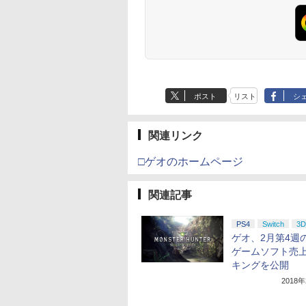
ライセンスされて
ラーゲームパッド ホー
ース） [Blu-ray]
ース付きコレクション)
す
ルエフェクトスティッ
(オリジナル特典:オリ
クと3.5mmオーディオ
ジナル巾着＋メーカー
ジャック付き
特典:【坤と離】二振り
の剣、十翼より来た
る！スタジオ描き下ろ
しイラストボード付)
[Blu-ray]
ポスト
リスト
シ
関連リンク
□ゲオのホームページ
関連記事
PS4
Switch
3D
ゲオ、2月第4週
ゲームソフト売
キングを公開
2018