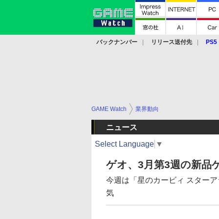
バックナンバー
リリース送付先
PS5
モバイル
eスポーツ
クラウド
PS
GAME Watch
業界動向
ニュース
Select Language
▼
ゲオ、3月第3週の新品
今週は「星のカービィ スターアライ
気