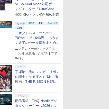
VESA Dual Mode対応ゲーミ
ングモニター「UltraGear
27G850A-B」がお買い得！
4K/240Hz・フルHD/480Hz対応
セール
PS5
PS4
Switch2
WIN
「オクトパストラベラー」
70%オフで1,643円！ もうす
ぐ終了のセール情報まとめ
【8月8日更新】
ニンテンドーeショップでは
「大神 絶景版」が67%オフで
990円
アニメ
手塚治虫氏のマンガ「リボン
の騎士」を原案とするNetflix
映画「THE RIBBON HERO
リボンヒーロー」本日配信開
始
イベント
配信番組「THQ Nordicデジ
タルショーケース2026」は