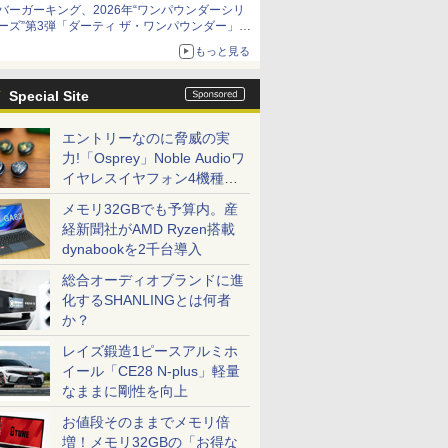
バーガーキング、2026年“ワンパウンダーシリ
ーズ”第3弾「ダーティ ザ・ワンパウンダー」を
8月7日発売
もっと見る
「特製ガーリックマヨソース」を使用した超大
型チーズバーガー
Special Site
エントリーなのに脅威の実
力!「Osprey」Noble Audioワ
イヤレスイヤフォン4機種を
一気に聴く
メモリ32GBでも予算内。産
経新聞社がAMD Ryzen搭載
dynabookを2千台導入
総合オーディオブランドに進
化するSHANLINGとは何者
か？
レイズ鍛造1ピースアルミホ
イール「CE28 N-plus」軽量
なままに剛性を向上
お値段そのままでメモリ倍
増！メモリ32GBの「お得な