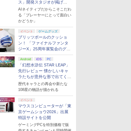
do Switch 2
ボックス版、配送日：
メーカー生産終
治【監督】
イトイエロー
クローム) 通常版
【新品】【PS5】進撃の巨人3 [PS5版]
天ブックス限定グッズ+楽天ブックス限
Nintendo Switch 2 Proコン
アニメ&G4U!パック VOL.5 -
クターズエディション(【
First Generation LoveLi
Switch 2 Pr
ースト微笑を貴
ス」開発スタジオが掲げ
ーラー ※この商
月12日、プレイ開始日：
[予約品]
定先着特典+他】劇場版モノノ怪 第三
トローラー [BEE-A-FSSKA
PS3
特典】プロダクトコード)
LoveLive! Blu-ray BOX【
│ 純正 プロコン
る“AI活用の信念”とは？【講
￥9,980
￥399
￥682
AIネイティブだからこそこだわ
、一世帯一度限
19日)(【初回購入封入特
章 蛇神【Blu-ray】(2Lキャラファイン
NSW2 Proコントローラー]
Liella! ]
ード レクイエム
￥8,760
￥11,880
￥9,980
￥406
￥18,077
￥24,130
￥9,980
演レポート】
る「プレーヤーにとって面白い
ただきます。同
ージ・バイスシティパッ
マット+スマホショルダー+【坤と離】
ワイヤレス スリ
ある方はキャン
二振りの剣、十翼より来たる！スタジ
ボタン 背面ボタ
かどうか」
す旨ご了承下さ
オ描き下ろしイラストボード) [ 神谷浩
ジャック HD振動
史 ]
イベント
ゲームグッズ
ブリッツボールのクッショ
ン！ 「ファイナルファンタ
ジーX」25周年展覧会のグッ
ズ情報が公開
Android
iOS
PC
「幻想水滸伝 STAR LEAP」
7
7
7
7
8
8
8
8
9
9
9
9
10
10
10
10
先行レビュー 懐かしいキャ
ラたちが意外な形で出てくる
シリーズ完全新作！
歴代キャラとの再会や新たな
108星の物語が描かれる
イベント
マウスコンピューターが「東
プリペイ
ション ス
 Elite
.jp限
ぽこ あ ポケモン エキ
PlayStation 5 デジタ
GameSir G7 HE 有線
『映画 ラブライブ！蓮
ニンテンドープリペイ
プレイステーション ス
HyperX Clutch
劇場版「鬼滅の刃」無
ニンテンドープリペイ
プレイステーション ス
8BitDo M30 Xboxシリ
ヤマトよ永遠に
ニンテンド
【Amazon.
GameSir 
【Amazon.
京ゲームショウ2026」出展
円|オンラ
,000円|
コントロー
ノノ怪 第
スパンションパス|オン
ル・エディション 日本
ゲームコントローラー
ノ空女学院スクールア
ド番号 500円|オンライ
トアチケット 3,000円|
Gladiate Xbox公式ラ
限城編 第一章 猗窩座再
ド番号 2000円|オンラ
トアチケット 15,000円
ーズX | S、Xbox
REBEL3199 7 [Blu-
ド番号 30
定】 Logic
ゲームコン
定】劇場版
特設サイトを公開
ード版
 Core
オリジナル
ラインコード版
語専用 (CFI-2200B01)
XBOX Series X|S
イドルクラブ Bloom
ンコード版
オンラインコード版
イセンス ゲーミング コ
来 完全生産限定版
インコード版
|オンラインコード版
One、およびWindows
ray]
インコード
コン G92
XBOX Seri
ヤバイやつ」
ワイト)
ナル巾着＋
+ ディスクドライブ
XBOX One Windows
Garden Party』Blu-
ントローラー 有線 日本
[DVD]
の有線コントローラー
リスモ7 Fo
XBOX One
ray（Amaz
ゲーミングPCを特別価格で販
￥4,400
￥66,849
現在在庫切れです。
￥8,589
￥500
￥3,000
￥4,980
￥7,828
￥2,000
￥15,000
￥4,590
￥8,760
￥3,000
￥38,800
現在在庫切
￥8,800
:【坤と
(CFI-ZDD1J) セット
10/11用 PCコントロー
ray（特装限定版）
正規代理店品 6L366AA
6ボタンレイアウト - 正
Horizon 6
10/11用
典：Blu-
売するキャンペーンも同時開催