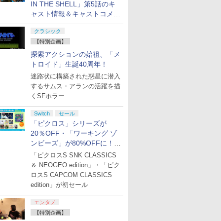
ich 2(ニ
IN THE SHELL」第5話のキ
ッチ2)
ャスト情報＆キャストコメン
天堂ライセ
ト、エンドカードを公開！
(NSX-
クラシック
6)
【特別企画】
7
7
8
8
9
9
10
10
探索アクションの始祖、「メ
トロイド」生誕40周年！
迷路状に構築された惑星に潜入
7
7
7
7
8
8
8
8
9
9
9
9
10
10
10
10
するサムス・アランの活躍を描
くSFホラー
 2] ぽこ あ ポケモン エキスパンションパス（ダウンロード版）※3,200ポイントまでご利用可
ANDING
ス限定先
【特典】MARVEL
【楽天ブックス限定先
【ホリ公式】【SONY
【楽天ブックス限定全
鉄道にっぽん！
モノノ怪＋怪〜
【特典】プ
【セット組
Switch
セール
BEACH
特典】
Tōkon: Fighting
着特典】【会場販売対
ライセンス商品】ファ
巻購入特典】メイドさ
RealPro 長距離運転！
ayakashi〜化猫 Blu-
リッツ202
処す 懲罰勇
「ピクロス」シリーズが
ERSARY
Souls(【早期購入封入
象】【イベント対象】
イティングコマンダー
んは食べるだけ
特急ひのとり 近畿日本
ray BOX 【Blu-ray】
入封入特典
務記録 第
20％OFF・「ワーキング ゾ
SAN
特典】ロビーのアイテ
【クレジットカード決
OCTA for
2【Blu-ray】(キャラフ
鉄道 編
シ)
【Blu-ra
￥6,782
￥11,880
￥6,980
￥19,800
￥7,293
￥22,000
￥7,626
￥33,836
ンビーズ」が80%OFFに！
AYS 開幕
ムセット)
済限定】「チェンソー
PlayStation®5,
ァインボード+アクリル
商会 ]
プリペイ
ション ス
ox ワイ
に
ニンテンドープリペイ
【PS5】進撃の巨人３
【純正品】Xbox 充電
【Amazon.co.jp限
ニンテンドープリペイ
PlayStation 5 デジタ
【純正品】Xbox ワイ
【Amazon.co.jp限
ニンテンドープリペイ
プレイステーション ス
【純正品】Xbox Elite
宮﨑駿監督作品集
マリオカー
プレイステ
【国内正規
ヤマトよ永
】(クリア
マン」ザ・ステージ レ
PlayStation®4, PC
キーホルダー) [ 前屋進
「ジュピターサマーセール
「ピクロスS SNK CLASSICS
円|オンラ
,000円|
トローラー
[Blu-
ド番号 500円|オンライ
【メーカー特典あり】
式バッテリー + USB-C
定】劇場版「僕の心の
ド番号 2000円|オンラ
ル・エディション 日本
ヤレス コントローラー
定】ラブライブ！スー
ド番号 3000円|オンラ
トアチケット 15,000円
ワイヤレス コントロー
[Blu-ray]
-Switch2
トアチケット 
Thrustma
REBEL3199
ケットイラ
ゼ篇【Blu-ray】(アク
PlayStation コントロ
]
2026」開催
＆ NEOGEO edition」・「ピク
ード版
ワイト)
ンコード版
【早期購入特典】「キ
ケーブル
ヤバイやつ」 Blu-
インコード版
語専用 (CFI-2200B01)
(カーボンブラック)
パースター!! Liella!
インコード版
|オンラインコード版
ラー Series 2 Core
オンライン
トマスター 
ray]
アファイ
リルチャームプレート
ーラー HORI ホリ ゲー
￥47,233
￥8,564
ロスS CAPCOM CLASSICS
ャラクターエディット
ray（Amazon.co.jp特
+ ディスクドライブ
7th LoveLive! ～Fly!
Edition (ホワイト)
ター - PC
+キャストメッセージ入
ム パッド おすすめ
￥500
￥9,680
￥2,618
￥8,800
￥2,000
￥66,849
￥8,020
￥27,500
￥3,000
￥15,000
￥18,753
￥3,000
￥14,141
￥8,760
パーツ：自由の翼パー
典：Blu-rayスリーブケ
(CFI-ZDD1J) セット
MUSIC WORLD♪～
PS5、PS5 
edition」が初セール
りハーフブロマイド10
PS5 コントローラー
カー」DLC 同梱
ース） [Blu-ray]
Blu-ray BOX - Liella!
One、Xbox 
枚セット(会場引き換え
(ビジュアルシート11枚
対応の高精
限定)+イベント抽選権)
エンタメ
セット付き)
ン シフタ
【特別企画】