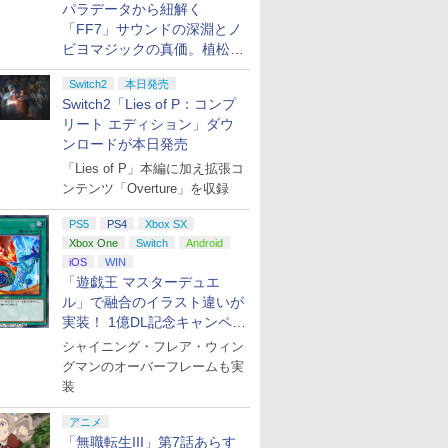
パラデータから紐解く
「FF7」サウンドの深淵とノ
ビヨマジックの真価。植松伸
夫氏による「ff vol.7」一挙レ
Switch2
本日発売
ポート
Switch2「Lies of P：コンプ
リート エディション」ダウ
ンロードが本日発売
「Lies of P」本編に加え拡張コ
ンテンツ「Overture」を収録
PS5
PS4
Xbox SX
Xbox One
Switch
Android
iOS
WIN
「遊戯王 マスターデュエ
ル」で融合のイラスト違いが
実装！ 1億DL記念キャンペー
ン開催
シャイニング・フレア・ウィン
グマンのオーバーフレームも実
装
アニメ
「無職転生III」第7話あらす