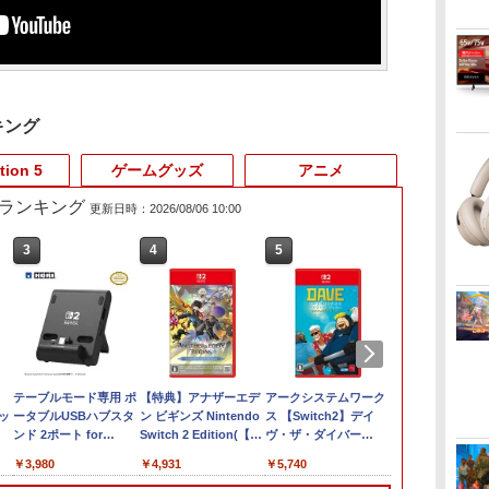
キング
tion 5
ゲームグッズ
アニメ
売れ筋ランキング
更新日時：2026/08/06 10:00
3
4
5
6
テーブルモード専用 ポ
【特典】アナザーエデ
アークシステムワーク
【店内全品P10
タッ
ータブルUSBハブスタ
ン ビギンズ Nintendo
ス 【Switch2】デイ
要エントリー
ンド 2ポート for
Switch 2 Edition(【早
ヴ・ザ・ダイバー
品】【お取り
スイ
Nintendo Switch 2
期購入封入特典】シリ
COMPLETE EDITION
[ACC][Switc
￥3,980
￥4,931
￥5,740
￥6,150
正
アルコード)
[NXS-P-A8XTC NSW2
ごと収納バッグ 