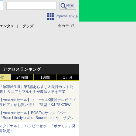
Impress サイト
全カテゴリ
エンタメ
グッズ
アクセスランキング
時間
24時間
1週間
1カ月
「無職転生III」第7話あらすじ＆先行カット公
開！ リニアとプルセナが魔法大学を卒業
【Amazonセール】ソニーの4K液晶テレビ「ブ
ラビア」がお買い得！ 75型「KJ-75X75WL」
などラインナップ
【Amazonセール】BOSEのサウンドバー
「Bose Lifestyle Ultra Soundbar」や、サブウー
ファー「Bose Lifestyle Ultra Subwoofer」など
マクドナルド、ハッピーセット「ポケモン」発
お買い得！
売決定！
ポケモン30周年記念で30匹が大集合