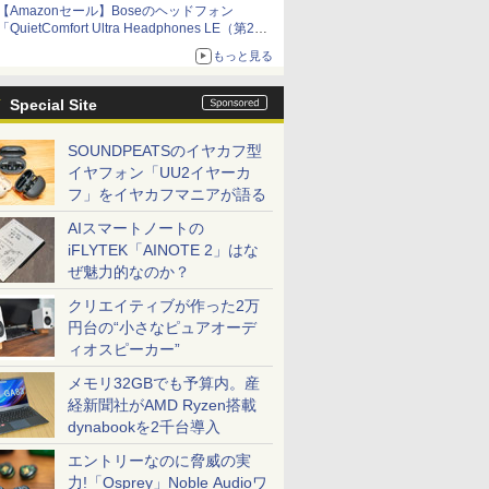
【Amazonセール】Boseのヘッドフォン
「QuietComfort Ultra Headphones LE（第2世
代）」などお買い得価格で登場
もっと見る
イマーシブオーディオで臨場感ある音楽体験が
楽しめる
Special Site
SOUNDPEATSのイヤカフ型
イヤフォン「UU2イヤーカ
フ」をイヤカフマニアが語る
AIスマートノートの
iFLYTEK「AINOTE 2」はな
ぜ魅力的なのか？
クリエイティブが作った2万
円台の“小さなピュアオーデ
ィオスピーカー”
メモリ32GBでも予算内。産
経新聞社がAMD Ryzen搭載
dynabookを2千台導入
エントリーなのに脅威の実
力!「Osprey」Noble Audioワ