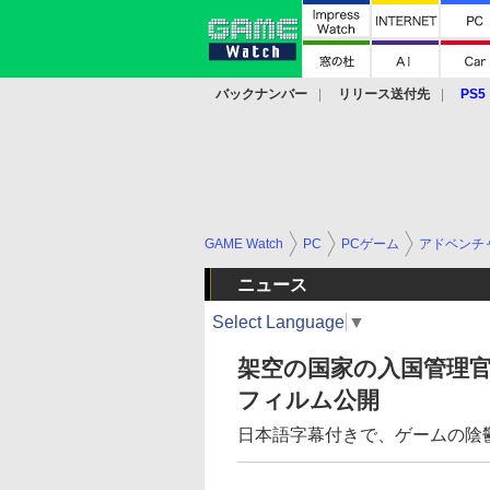
バックナンバー
リリース送付先
PS5
モバイル
eスポーツ
クラウド
PS
GAME Watch
PC
PCゲーム
アドベンチ
ニュース
Select Language
▼
架空の国家の入国管理官を描
フィルム公開
日本語字幕付きで、ゲームの陰