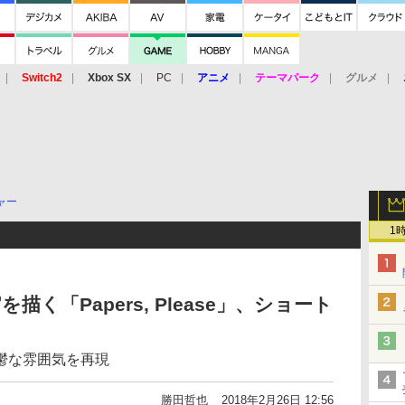
Switch2
Xbox SX
PC
アニメ
テーマパーク
グルメ
 Vita
3DS
アーケード
VR
ャー
1
く「Papers, Please」、ショート
鬱な雰囲気を再現
勝田哲也
2018年2月26日 12:56