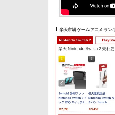
楽天市場 ゲーム/アニメ ラン
Nintendo Switch 2
PlaySta
楽天 Nintendo Switch 2 
10
1
2
品】Switch2 スプ
【楽天ブックス限定特
Switch2 冷却ファン
任天堂純正品
ゥーン レイダース
典】スプラトゥーン レ
Nintendo switch 2 ド
Nintendo Switch 
ール便】
イダース(メッシュトー
ック 対応 スイッチ2
チペン Switch
トバッグ（アクリルチ
NS2 ドック 放熱ベース
Switch2 スイッチ 
980
￥7,480
￥2,999
￥3,450
ャーム付き）)
冷却スタンド クーリン
ッチ2 タッチペン 純