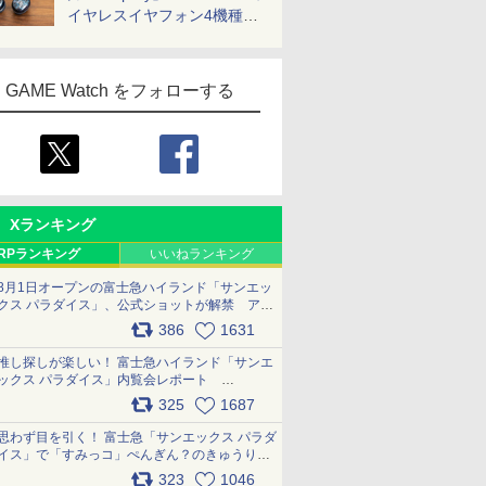
イヤレスイヤフォン4機種を
一気に聴く
GAME Watch をフォローする
Xランキング
RPランキング
いいねランキング
8月1日オープンの富士急ハイランド「サンエッ
クス パラダイス」、公式ショットが解禁 アト
ラクション、メニュー、グッズ写真を一覧で紹
386
1631
介 pic.x.com/bDYkq8oRFu
推し探しが楽しい！ 富士急ハイランド「サンエ
ックス パラダイス」内覧会レポート
pic.x.com/p718c0QB0k
325
1687
思わず目を引く！ 富士急「サンエックス パラダ
イス」で「すみっコ」ぺんぎん？のきゅうりド
ッグを食べてみた イラストそのままのメニュ
323
1046