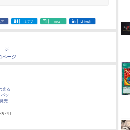
ェア
はてブ
note
LinkedIn
のページ
e」のページ
製の光る
スパッ
」発売
年2月27日