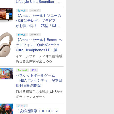
Lifestyle Ultra Soundbar」
や、サブウーファー「Bose
セール
ハード
Lifestyle Ultra Subwoofer」
【Amazonセール】ソニーの
などお買い得！
4K液晶テレビ「ブラビア」
がお買い得！ 75型「KJ-
75X75WL」などラインナッ
セール
ハード
プ
【Amazonセール】Boseのヘ
ッドフォン「QuietComfort
Ultra Headphones LE（第2
世代）」などお買い得価格で
イマーシブオーディオで臨場感
7
8
9
10
登場
ある音楽体験が楽しめる
Android
iOS
バスケットボールゲーム
「NBAダンクシティ」が本日
8月6日配信開始
河村勇輝選手も参戦するNBA公
倍 8/4〜
あつまれ どうぶつの
カービィノエアライダ
【新品】Switch2 スプ
【楽天ブッ
式ライセンスゲーム
】【新
森 Nintendo Switch 2
ー [Nintendo Switch
ラトゥーン レイダース
典】スプラ
寄せ】
Edition
2][ラッピング不可] R-
【メール便】
イダース(
h2] まる
LOGI
トバッグ（
アニメ
￥6,198
￥6,440
￥6,980
￥7,480
for
ャーム付き
「攻殻機動隊 THE GHOST