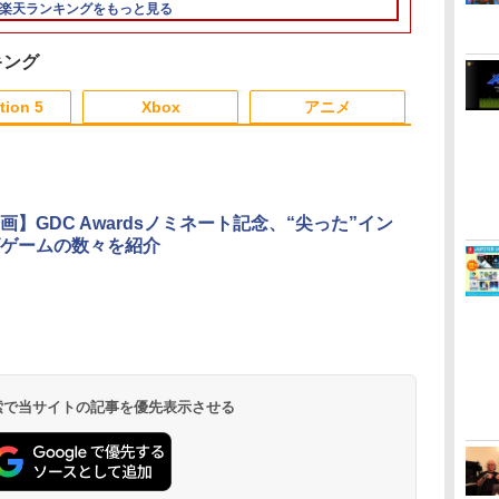
デイブ ザ ダイバ- コン
Nintendo Sw
楽天ランキングをもっと見る
ド
プリ-ト エディション]
ンテンドースイ
ド
メタモン 任
タ
ンス商品 HORI
キング
セ
164)(2026071
6
3
3
3
4
4
4
5
5
5
6
6
tion 5
Xbox
アニメ
3
3
3
3
4
4
4
4
5
5
5
5
6
6
6
6
画】GDC Awardsノミネート記念、“尖った”イン
[Switch
ゲームの数々を紹介
維
ス
章
＼マラソン期間P2倍！
モンスターボールケー
劇場版「鬼滅の刃」無
JDM：ジャパニーズド
【全品ポイント10倍！
【送料無料】[限定版]
＼10%OFFクーポン／
[Switch] Nintendo
【楽天ブックス限定配
DEATH STR
【楽天ブック
ト
神谷
／【ゲームショップ店
ス ポケモンgo Plus 多
限城編 第一章 猗窩座再
リフトマスター
要エントリー】【期間
[先着特典付]劇場版
PS5 slim スタンド PS5
Switch Online + 追加
送パック】【楽天ブッ
2: ON THE 
着特典+先着
￥4,400
]
の
員監修】☆最大1年間保
機能保護ケース プラス
来(完全生産限定版)
限定セール】HORI
「鬼滅の刃」無限城編
縦置き 冷却 スタンド
パック個人プラン12か
クス限定先着特典+先
10th ANNIV
￥3,388
￥4,889
証☆【すぐ届く＆送料
用ケース 保護ケース 収
【Blu-ray】 [ 吾峠呼世
HORI HORIドラゴンク
第一章 猗窩座再来(完
PS5コントローラー充
月（365日間）利用券
着特典】劇場版モノノ
OSOMATSU
￥2,530
￥1,680
￥8,690
￥5,420
￥9,570
￥3,780
￥5,900
￥9,900
￥11,000
無料！】psポータル ケ
納ボック スポークボー
晴 ]
エストホリパッド
全生産限定版)【Blu-
電 2台同時充電 3段階
（ダウンロード版）
怪 第三章 蛇神【Blu-
SPECIAL 6D
ダ
ー
無
Nintendo Switch 2(日
【純正品】ディスクド
Xbox プリペイドカー
劇場版「鬼滅の刃」無
ニンテンドープリペイ
【純正品】DualSense
【純正品】Xbox ワイ
『映画 ラブライブ！蓮
ニンテンドープリペイ
【純正品】DualSense
Xbox プリペイドカー
劇場版「鬼滅の刃」無
ニンテンドー
プレイステー
【純正品】Xb
ヤマトよ永遠
ース PS5 収納ケース
ル用ポータブルケース
forWindowsPC【中
ray】/アニメーション
冷却 PS5ディスク-デジ
※1,000ポイントまでご
ray】(スマホショルダ
祭【Blu-ray
コ
座再
本語・国内専用)
ライブ(CFI-ZDD1J)
ド 1,000円 デジタルコ
限城編 第一章 猗窩座再
ド番号 9000円|オンラ
ワイヤレスコントロー
ヤレス コントローラー
ノ空女学院スクールア
ド番号 5000円|オンラ
ワイヤレスコントロー
ド 5,000円 デジタルコ
限城編 第一章 猗窩座
ド番号 1000
トアチケット 10
ヤレス コン
REBEL3199 7 
playstation portal ケ
古】
[Blu-ray]【返品種別
タル兼用 冷却ファン
利用可
ー+【坤と離】二振り
ポーチ+ジャ
コ
フト
PlayStation 5
ード 【旧 Xbox ギフト
来 完全生産限定版
インコード版
ラー ミッドナイト ブ
+ USB-C® ケーブル
イドルクラブ Bloom
インコード版
ラー(CFI-ZCT2J)
ード 【旧 Xbox ギフト
再来 完全生産限定版
インコード版
オンラインコ
(ロボット ホ
ray]
ース プレイステーショ
A】
充電指示ランプ付
の剣、十翼より来た
ストA4クリ
￥55,095
ン
カード】 [オンライン
[Blu-ray]
ラック(CFI-ZCT2J01)
Garden Party』Blu-
カード】 [オンライン
[DVD]
ン ポータル ケース ps
RGBライト 収納 多機
る！スタジオ描き下ろ
ル)
 検索で当サイトの記事を優先表示させる
￥11,849
￥1,000
￥8,698
￥9,000
￥10,737
￥8,300
￥8,589
￥5,000
￥10,737
￥5,000
￥7,828
￥1,000
￥10,000
￥7,681
￥8,760
コード]
ray（特装限定版）
コード]
portal playstation ケ
能 USBケーブル付
しイラストボード) [ 神
ース 本体 ケース psポ
谷浩史 ]
ータブル psポータル