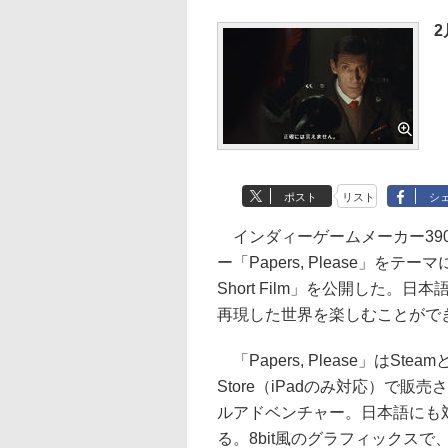
2
ポスト
リスト
シ
インダィーゲームメーカー39
ー「Papers, Please」をテー
Short Film」を公開した
再現した世界を楽しむことがで
「Papers, Please」はSteam
Store（iPadのみ対応）で販
ルアドベンチャー。日本語にも
る。8bit風のグラフィックスで