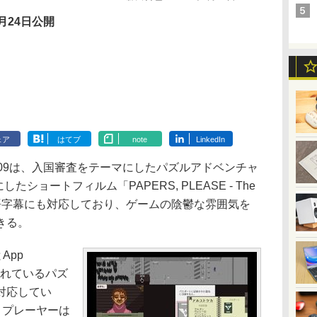
月24日公開
ェア
はてブ
note
LinkedIn
09は、入国審査をテーマにしたパズルアドベンチャ
マにしたショートフィルム「PAPERS, PLEASE - The
。日本語字幕にも対応しており、ゲームの陰鬱な雰囲気を
きる。
とApp
売されているパズ
対応してい
、プレーヤーは