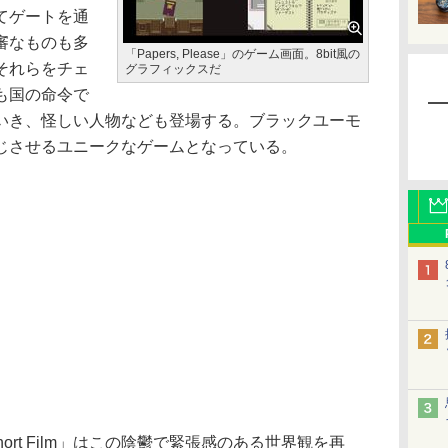
てゲートを通
審なものも多
「Papers, Please」のゲーム画面。8bit風の
それらをチェ
グラフィックスだ
も国の命令で
いき、怪しい人物なども登場する。ブラックユーモ
じさせるユニークなゲームとなっている。
e Short Film」はこの陰鬱で緊張感のある世界観を再