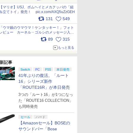
ー化に挑戦。これが意外にもおいしい
pic.x.com/Kgl04hZaeg
【マリオ】USJ、ボムヘイとメカクッパの「組
み立てトイ」発売！ pic.x.com/AXQ5uZzGEH
131
549
「ウマ娘のウマウマ！ケンタッキー！」フォト
レビュー カーネル・ゴルシのメッセージ入り
パッケージや描き下ろしトレカなどが登場
89
315
pic.x.com/PjnkR9vkXl
もっと見る
新記事
Switch
PC
PS5
本日発売
41年ぶりの復活。「ルート
16」シリーズ新作
「ROUTE16R」が本日発売
3つの「ルート16」が1つになっ
た「ROUTE16 COLLECTION」
も同時発売
セール
ハード
【Amazonセール】BOSEの
サウンドバー「Bose