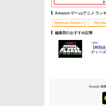
グファン 圧送式 デュア
スタイラスペン
ルターボファン 自動
Nintendo ニンテン
ON/OFF 3段階速度 静
ースイッチ ニンテン
音設計 TVモード 熱対
ースイッチ2 静電式 
Amazon ゲーム/アニメ ラン
策 オーバーヒート防止
ッチ操作 ゲームアク
10
10
1
1
1
2
2
2
ゲーム機 周辺機器 ナノ
サリー 正規品
Nintendo Switch 2
PlaySta
テープ付属 switch2 本
4902370543421
体
編集部のおすすめ記事
10
10
10
10
1
1
1
1
2
2
2
2
WIN
【特別企
3,200ポイントまでご利用可
ディーズ
にっぽん！
ノ怪＋怪〜
【特典】プロ野球スピ
【セット組】勇者刑に
【PS5】龍が如く8
Newスーパーマリオブ
【中古】鬼灯の冷徹 第
【新品】 龍が如く 
【中古】レイトン ミ
劇場版モノノ怪 第三
alPro 長距離運転！
kashi〜化猫 Blu-
リッツ2026(【早期購
処す 懲罰勇者9004隊刑
ラザーズWii ノコノコ
弐期 Blu-ray BOX 上巻
新! 極 PlayStation5
テリージャーニー カ
蛇神【Blu-ray】 [ 
￥1,800
ひのとり 近畿日本
 BOX 【Blu-ray】
入封入特典】DLCチラ
務記録 第1～3巻セット
エアホッケー
/Blu−ray Disc/KIZX-
(PS5) [ゲームソフト
リーエイルと大富豪
浩史 ]
 編
シ)
【Blu-ray】 [ ロケット
90325
陰謀DX - Switch
293
,000
￥7,626
￥33,836
￥1,218
￥1,929
￥2,280
￥2,409
￥7,821
商会 ]
テンドープリペイ
イステーション ス
品】Xbox Elite
駿監督作品集
マリオカート ワールド
プレイステーション ス
【国内正規品】
ヤマトよ永遠に
スプラトゥーン レイダ
PlayStation 5 デジタ
Xbox プリペイドカー
劇場版「鬼滅の刃」無
スプラトゥーン レイ
Beast of
Xbox プリペイドカ
劇場版「鬼滅の刃」
号 3000円|オンラ
チケット 15,000円
ヤレス コントロー
-ray]
-Switch2
トアチケット 3,000円|
Thrustmaster スラス
REBEL3199 6 [Blu-
ース|オンラインコード
ル・エディション 日本
ド 10,000円 デジタルコ
限城編 第一章 猗窩座再
ース -Switch2
Reincarnation -PS5
ド 3,000円 デジタル
限城編 第一章 猗窩
コード版
ンラインコード版
Series 2 Core
オンラインコード版
トマスター TH8S シフ
ray]
版
語専用 Console
ード 【旧 Xbox ギフト
来 通常版 [Blu-ray]
【特典】プロダクト
ード 【旧 Xbox ギ
来 通常版 [DVD]
,233
￥8,564
￥6,455
tion (ホワイト)
ター - PC、PS4、
Language: Japanese
カード】 [オンライン
ード 封入
カード】 [オンライ
Google
000
,000
,753
￥3,000
￥14,141
￥8,760
￥5,832
￥55,000
￥10,000
￥3,964
￥7,286
￥3,000
￥3,523
PS5、PS5 Pro、Xbox
only (CFI-2200B01)
コード]
コード]
One、Xbox Series X|S
対応の高精度 H パター
ン シフター