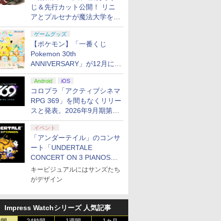
じ＆先行カット公開！ リニ
アとプルセナが魔法大学を卒
業
ゲームグッズ
【ポケモン】「一番くじ
Pokemon 30th
ANNIVERSARY」が12月に再
販決定！ ピカチュウたちの
Android
iOS
ぬいぐるみが当たる
コロプラ「アクティブシネマ
RPG 369」を間もなくリリー
スと発表。2026年9月期第3
四半期決算にて
イベント
「アンダーテイル」のコンサ
ート「UNDERTALE
CONCERT ON 3 PIANOS」
のチケット情報が公開
キービジュアルにはサンズたち
がデザイン
Impress Watchシリーズ 人気記事