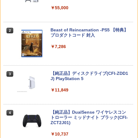
￥5,832
￥55,000
￥8,980
ポケモンGO ポケットオートキャッチ /
【中古】【未使用品】アバター：ファイ
2
2
ソニー・インタラクティブエンタテイン
GO-TCHA / オートキャッチ 2/ Reviver
ヤー・アンド・アッシュ [DVDのみ]
2
メント 【PS5】Ghost of Yotei 通常版
Dia用充電ケーブル ゴッチャ Datel ポケ
[ECJS-00050 PS5 ゴ-スト オブ ヨウテ
ットオートキャッチ Pocket auto catch
￥2,980
Nintendo Switch 2(日本語・国内専用)
Beast of Reincarnation -PS5 【特典】
2
【楽天ブックス限定特典】マリオカート
イ ツウジョウ]
Gotcha Pokemon Go プラス Plus 自動
2
2
プロダクトコード 封入
ワールド(「スーパーマリオ」ステッカー
化 ゴプラ ガッチャ 【充電ケーブルのみ
￥56,068
2種)
の販売です】
￥7,570
￥7,286
￥8,981
￥1,000
タカラトミー(TAKARA TOMY) パウ・パ
3
トロール ベーシックビークル ラブル ビ
ッグパワートラック
【特典】Marvel’s Wolverine(【早期購
3
入封入特典】DLC)
スプラトゥーン レイダース -Switch2
3
【純正品】ディスクドライブ(CFI-ZDD1
3
Nintendo Switch 2 オールインボックス
日本製 スティック 保護リング シリコン
￥3,043
3
3
J) PlayStation 5
リング Switchプロコン xbox PS4 PS5
￥7,620
￥6,445
DualSense steam deck ROG Ally X ms
￥9,070
￥11,849
i claw AYANEO GPD onexplayer Legio
n Go アクセサリー コントローラー 粉吹
パプリカ【Blu-ray】 [ 筒井康隆 ]
4
き 削れ防止 国産 リング10個入り ※アソ
ートは各色4個で合計12個 Axisiz製
【新品】 Microsoft Flight Simulator 20
￥3,954
4
【純正品】DualSense ワイヤレスコン
任天堂 ［Switch2］ Nintendo Switch2
24 PS5 PlayStation 5 Flight Simulator
ニンテンドープリペイド番号 9000円|オ
4
4
4
￥699
トローラー ミッドナイト ブラック(CFI-
Proコントローラー スイッチ2 プロコン
フライトシミュレーター Microsoft
ンラインコード版
ZCT2J01)
トローラー プロコン BEE-A-FSSKA
￥8,200
￥9,000
￥10,737
￥9,890