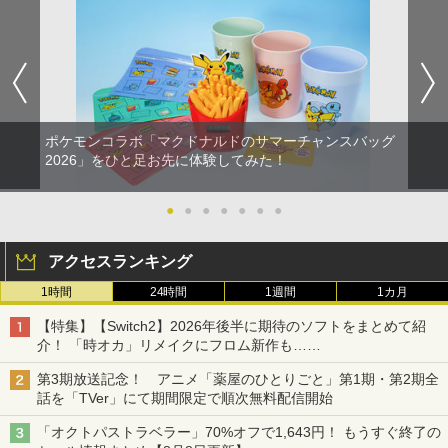
ポケモンコラボ「マクドナルドのサマーチャンスバッグ
2026」をひと足お先に体験してみた！
●
●
●
●
●
●
●
アクセスランキング
1時間
24時間
1週間
1カ月
【特集】【Switch2】2026年後半に期待のソフトをまとめて紹
介！ 「時オカ」リメイクにフロム新作も……
第3期放送記念！ アニメ「薬屋のひとりごと」第1期・第2期全
話を「TVer」にて期間限定で順次無料配信開始
「オクトパストラベラー」70%オフで1,643円！ もうすぐ終了の