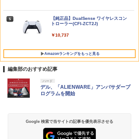
限定クーポンあり Switch2 ケース 即納
東京ゴッドファーザーズ【Blu-ray】 [ 江
4
5
パステルカラー かわいい Nintendo スイ
守徹 ]
ッチ2 対応 スイッチ スイッチツー ニン
【特典】三國志14 with パワーアップキ
ニンテンドープリペイド番号 5000円|オ
5
5
テンドー カバー ポーチ ストラップ 新型
【純正品】DualSense ワイヤレスコン
【特典】KINGDOM HEARTS Collectio
ット Complete Edition PS5版(【早期
￥4,321
ンラインコード版
5
5
ジョイコン ソフト ケーブル 収納可能 ク
トローラー(CFI-ZCT2J)
n [I~III] Switch2版(【Switch2版購入封
購入封入特典】シナリオ「覇気雄心」)
リスマス ギフト プレゼント 送料無料
入特典】キーブレード「LONG NIGHT
￥5,000
(ロングナイト)」)
￥10,737
￥8,228
￥2,100
￥9,900
Amazonランキングをもっと見る
送料無料 JSS【2個セット BRICK game
5
テトリス ビッグ ゲーム機】ゲームウォ
編集部のおすすめ記事
ッチ ゲーム レトロゲーム 景品 粗
品 携帯 暇つぶし 液晶 高齢者 単
【純正品】Xbox ワイヤレス コントロー
劇場版「鬼滅の刃」無限城編 第一章 猗
ハード
1
1
純 簡単 シンプル 単3電池 ミニゲ
ラー + USB-C® ケーブル
窩座再来 通常版 [Blu-ray]
デル、「ALIENWARE」アンバサダープ
ーム GAME ポータブル ボケ防止
ログラムを開始
携帯ゲーム ブロックくずし 大きい
￥8,300
￥3,982
￥2,980
【純正品】Xbox ワイヤレス コントロー
2
Google 検索で当サイトの記事を優先表示させる
劇場版「鬼滅の刃」無限城編 第一章 猗
ラー (ロボット ホワイト)
2
窩座再来 通常版 [DVD]
￥7,681