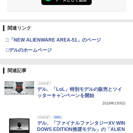
￥3,523
【純正品】Xbox ワイヤレス コントロー
3
ラー (カーボンブラック)
関連リンク
【Amazon.co.jp限定】劇場版モノノ怪
3
第三章 蛇神 (Amazon.co.jp限定オリジ
￥8,020
ナル三方背収納ケース付きコレクション)
□「NEW ALIENWARE AREA-51」のページ
(オリジナル特典:オリジナル巾着＋メー
カー特典:【坤と離】二振りの剣、十翼よ
□デルのホームページ
り来たる！スタジオ描き下ろしイラスト
【純正品】Xbox 充電式バッテリー + US
4
ボード付) [Blu-ray]
B-C ケーブル
￥10,780
関連記事
￥2,618
ハード
デル、「LoL」特別モデルの販売とツイ
劇場版「鬼滅の刃」無限城編 第一章 猗
4
ッターキャンペーンを開始
窩座再来 完全生産限定版 [Blu-ray]
【国内正規品】Thrustmaster スラスト
5
2018年2月6日
マスター TH8S シフター - PC、PS4、P
￥8,698
S5、PS5 Pro、Xbox One、Xbox Serie
s X|S 対応の高精度 H パターン シフター
ハード
WIN
デル、「ファイナルファンタジーXV WIN
￥14,141
DOWS EDITION推奨モデル」の「ALIEN