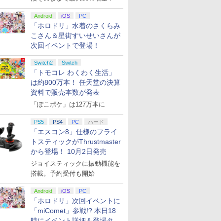
Android
iOS
PC
「ホロドリ」水着のさくらみ
こさん＆星街すいせいさんが
次回イベントで登場！
Switch2
Switch
「トモコレ わくわく生活」
は約800万本！ 任天堂の決算
資料で販売本数が発表
「ぽこポケ」は127万本に
PS5
PS4
PC
ハード
「エスコン8」仕様のフライ
トスティックがThrustmaster
から登場！ 10月2日発売
ジョイスティックに振動機能を
搭載。予約受付も開始
Android
iOS
PC
「ホロドリ」次回イベントに
「miComet」参戦!? 本日18
時にイベント詳細＆登場タレ