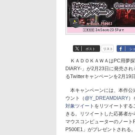
ポスト
リスト
シ
ＫＡＤＯＫＡＷＡはPC用夢探索ア
DIARY-」が2月23日に発売
るTwitterキャンペーンを2月
本キャンペーンには、本作公式Tw
ウント（
@Y_DREAMDIARY
）
対象ツイート
をリツイートする
きる。リツイートした応募者か
マウスコンピューターのノートPC
P500E1」がプレゼントされる