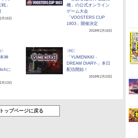
大戦」
機」の公式オンライン
開
ゲーム大会
「VOOSTERS CUP
年2月16日
1803」開催決定
2018年2月16日
h
PC
日本神
「YUMENIKKI -
DREAM DIARY-」本日
witchに
配信開始！
2018年2月23日
年2月13日
トップページに戻る