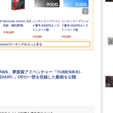
買
ド
ポ
い
Switch2 カービィのエ
スーパーボンバーマン
【中古】 C55D K
【中古】ファインディ
【特典】ファイナルフ
【特典】METAL
【中古】MOTHER3
【中古】 モンスターズ
Switch2 保護フィルム
【新品】【PS5HD】
【中古】ドラゴンクエ
The Quest of
任天堂 ゼルダ
コナミデジタ
任天堂 ニンテン
「ルパン三世
く
ョ
ン
アライダー BEE-P-
コレクション PS5版
Apple Lightning USB
ング ニモ＋ファインデ
ァンタジー レゾナン
GEAR SOLID :
インク,モンスターズ
スイッチ2 保護フィル
PS5用無線コントロー
ストVII Reimagined -
Wonders
レス オブ ザ
テインメント 【
RAAAA アラ-
鉄剣 」TVス
￥5,076
5
ド
[ブ
AAABA
3 カメラアダプタ
ィング ドリー（2枚セ
ス Switch2版(【初回
MASTER
ユニバーシティ (2巻セ
ム switch2 フィルム
ラー ブラック[在庫
Switch
Parade【Blu-ray】
Nintendo Swi
オリジナル特
THE BEST
￥4,656
￥12,670
れ
トま
ット）ブルーレイディ
封入特典】魔導船＆か
COLLECTION Vol.2
ット) [レンタル落ち]
Switch2 ガラスフィル
品]
Edition【Swi
【PS5】SILEN
SELECTION B
￥6,680
￥4,600
￥2,429
￥6,910
￥5,742
￥2,572
￥1,000
￥5,930
￥6,059
￥3,003
￥7,620
￥6,350
￥3,448
スク〔レンタル落ち〕
けだし騎士の応援パッ
PS5版(【早期購入封入
[Blu-ray] [ブルーレイ]
ム スイッチ2 フィルム
NXSPAAAAH
Townfall [EL
ray【Blu-ray
ダ
Nintendo Switch 2(日
ニンテンドープリペイ
ニンテンドープリペイ
ニンテンドー
レンタル落ち 中古 Blu-
ク・かけだし騎士のス
特典】DLCチラシ)
ガイド 貼り付け キッ
[NXSPAAAAH
PS5 サイレ
康雄 ]
本語・国内専用)
ド番号 9000円|オンラ
ド番号 5000円|オンラ
ド番号 1000
日曜
ray ブルーレイ
タートダッシュパック)
ト カバー Switch 2 本
ウンフォ-ル]
インコード版
インコード版
インコード版
レ
体 アクセサリー
￥55,603
無
Nintendo Switch2 ケ
￥9,000
￥5,000
￥1,000
ース 可 透明 ブルーラ
イト カット 99％
mazonランキングをもっと見る
FIRME
3
3
3
4
4
4
5
5
5
6
6
6
AWA、夢探索アドベンチャー「YUMENIKKI -
M DIARY-」OPの一部を収録した動画を公開
ー
無
【純正品】ディスクド
【純正品】Xbox ワイ
劇場版「鬼滅の刃」無
【純正品】DualSense
【純正品】Xbox 充電
劇場版「鬼滅の刃」無
【純正品】DualSense
【純正品】Xbox ワイ
【Amazon.co.jp限
プレイステー
【純正品】Xbox
『映画 ラブ
コ
座再
ライブ(CFI-ZDD1J)
ヤレス コントローラー
限城編 第一章 猗窩座再
ワイヤレスコントロー
式バッテリー + USB-C
限城編 第一章 猗窩座
ワイヤレスコントロー
ヤレス コントローラー
定】劇場版モノノ怪 第
トアチケット 10
ワイヤレス 
ノ空女学院ス
コ
フト
PlayStation 5
(ロボット ホワイト)
来 通常版 [DVD]
ラー ミッドナイト ブ
ケーブル
再来 完全生産限定版
ラー(CFI-ZCT2J)
(カーボンブラック)
三章 蛇神 (オリジナル
オンラインコ
ラー Series 2
イドルクラブ B
ン
ラック(CFI-ZCT2J01)
[Blu-ray]
特典:オリジナル巾着＋
Edition (ホ
Garden Part