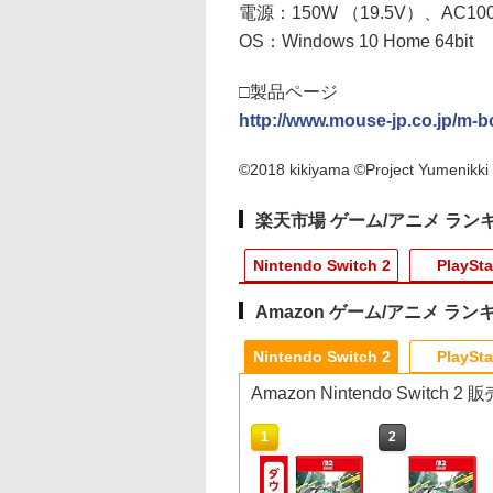
電源：150W （19.5V）、AC100
OS：Windows 10 Home 64bit
□製品ページ
http://www.mouse-jp.co.jp/m-
©2018 kikiyama ©Project Yumeni
楽天市場 ゲーム/アニメ ラン
Nintendo Switch 2
PlaySta
Amazon ゲーム/アニメ ラン
10
10
10
1
1
1
1
2
2
2
2
Nintendo Switch 2
PlaySta
Amazon Nintendo Switch
10
1
2