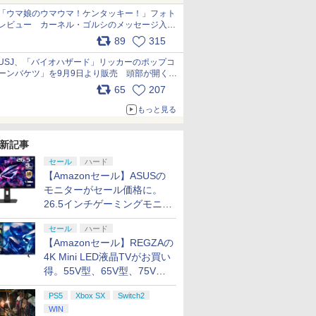
「ウマ娘のウマウマ！ケンタッキー！」フォト
レビュー カーネル・ゴルシのメッセージ入り
パッケージや描き下ろしトレカなどが登場
89
315
pic.x.com/PjnkR9vkXl
USJ、「バイオハザード」リッカーのポップコ
ーンバケツ」を9月9日より販売 頭部が開く仕
組み。味は恐怖を堪のう「味噌フレーバー」
65
207
pic.x.com/81MuXGahVM
もっと見る
新記事
セール
ハード
【Amazonセール】ASUSの
モニターがセール価格に。
26.5インチゲーミングモニタ
ー「ROG Strix OLED
7
7
7
8
8
8
7
9
9
9
10
10
10
セール
ハード
XG27ACDMS」限定モデルも
【Amazonセール】REGZAの
お買い得
4K Mini LED液晶TVがお買い
得。55V型、65V型、75V型
7
8
9
10
の2026年モデルがラインナ
PS5
Xbox SX
Switch2
ップ
WIN