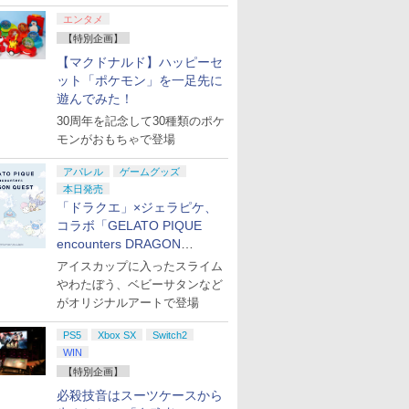
￥66,849
￥14,141
￥7,828
￥3,000
￥2,000
￥15,000
現在在庫切れです。
￥8,760
￥38,800
￥4,731
￥8,800
定版）
(CFI-ZDD1J) セット
PS5、PS5 Pro、Xbox
コード]
10/11用 PCコントロー
Horizon 6
日本正規代
典：Blu-
エンタメ
One、Xbox Series X|S
ラーゲームパッド ホー
6L366AA
ース） [Blu
【特別企画】
対応の高精度 H パター
ル効果スティック付き
ン シフター
ビデオゲームコントロ
【マクドナルド】ハッピーセ
ーラー（ブラック）
ット「ポケモン」を一足先に
遊んでみた！
30周年を記念して30種類のポケ
モンがおもちゃで登場
アパレル
ゲームグッズ
本日発売
「ドラクエ」×ジェラピケ、
コラボ「GELATO PIQUE
encounters DRAGON
QUEST」第2弾が本日発売
アイスカップに入ったスライム
やわたぼう、ベビーサタンなど
がオリジナルアートで登場
PS5
Xbox SX
Switch2
WIN
【特別企画】
必殺技音はスーツケースから