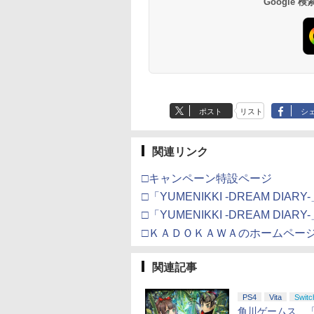
Google
,000
在庫切れです。
760
￥38,800
￥4,731
￥8,800
￥55,000
￥8,300
￥10,780
￥7,286
￥5,000
￥3,964
/11用 PCコントロー
Horizon 6 G923d
日本正規代理店品
典：Blu-rayスリーブケ
only (CFI-2200B01)
リジナル三方背収納ケ
コード]
ゲームパッド ホー
6L366AA
ース） [Blu-ray]
ース付きコレクション)
果スティック付き
(オリジナル特典:オリ
オゲームコントロ
ジナル巾着＋メーカー
ー（ブラック）
特典:【坤と離】二振り
の剣、十翼より来た
る！スタジオ描き下ろ
しイラストボード付)
[Blu-ray]
ポスト
リスト
シ
関連リンク
□キャンペーン特設ページ
□「YUMENIKKI -DREAM DIAR
□「YUMENIKKI -DREAM DIA
□ＫＡＤＯＫＡＷＡのホームペー
関連記事
PS4
Vita
Switc
角川ゲームス、「