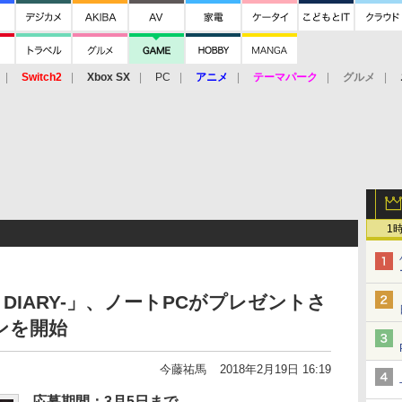
Switch2
Xbox SX
PC
アニメ
テーマパーク
グルメ
 Vita
3DS
アーケード
VR
1
EAM DIARY-」、ノートPCがプレゼントさ
ーンを開始
今藤祐馬
2018年2月19日 16:19
応募期間：3月5日まで