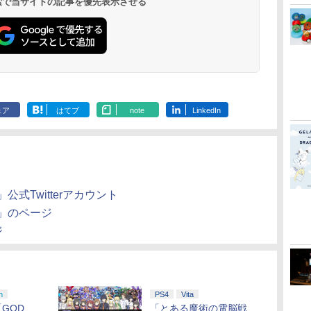
 検索で当サイトの記事を優先表示させる
￥11,849
￥7,681
￥3,523
￥10,737
￥2,618
￥8,698
￥10,737
￥8,020
￥9,900
￥10,000
￥18,755
￥8,589
メーカー特典:【坤と
ray（特装限
離】二振りの剣、十翼
より来たる！スタジオ
描き下ろしイラストボ
ード付) [Blu-ray]
ェア
はてブ
note
LinkedIn
Y-」公式Twitterアカウント
RY-」のページ
ジ
h
PS4
Vita
GOD
「とある魔術の電脳戦