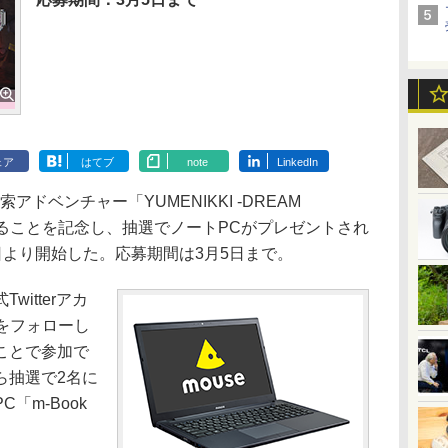
ェア
はてブ
note
LinkedIn
ドベンチャー「YUMENIKKI -DREAM
されることを記念し、抽選でノートPCがプレゼントされ
19日より開始した。応募期間は3月5日まで。
itterアカ
をフォローし
ことで参加で
ら抽選で2名に
「m-Book
。