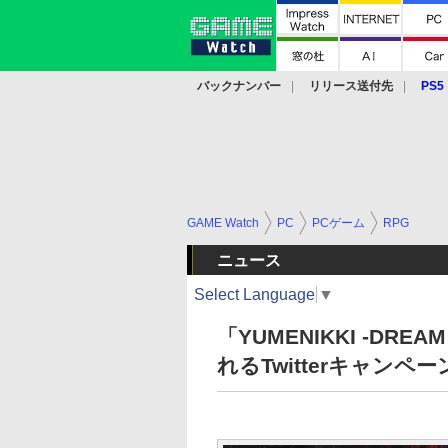
バックナンバー
リリース送付先
PS5
モバイル
eスポーツ
クラウド
PS
GAME Watch
PC
PCゲーム
RPG
ニュース
Select Language
▼
「YUMENIKKI -DR
れるTwitterキャンペ