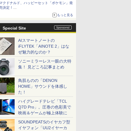
マクドナルド、ハッピーセット「ポケモン」発
売決定！
ポケモン30周年記念で30匹が大集合
もっと見る
Special Site
AIスマートノートの
iFLYTEK「AINOTE 2」はな
ぜ魅力的なのか？
ソニーミラーレス一眼の大特
集！ 見どころ記事まとめ
鳥肌ものの「DENON
HOME」サウンドを体感し
た！
ハイグレードテレビ「TCL
Q7D Pro」。圧巻の色彩美で
映画＆ゲームが極上体験に
SOUNDPEATSのイヤカフ型
イヤフォン「UU2イヤーカ