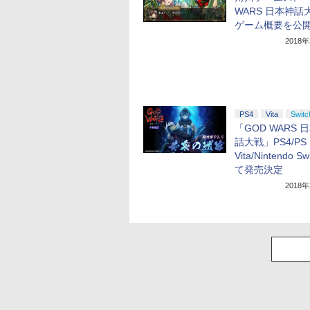
WARS 日本神話
ゲーム概要を公
2018
PS4
Vita
Switc
「GOD WARS 
話大戦」PS4/PS
Vita/Nintendo S
て発売決定
2018