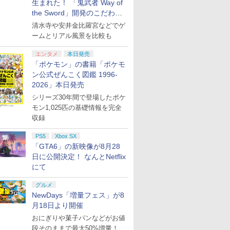
生まれた！ 「鬼武者 Way of
the Sword」開発のこだわり
を目撃！
清水寺や安井金比羅宮などでゲ
ームとリアル風景を比較も
エンタメ
本日発売
「ポケモン」の書籍「ポケモ
ン公式ぜんこく図鑑 1996-
2026」本日発売
シリーズ30年間で登場したポケ
モン1,025匹の基礎情報を完全
収録
PS5
Xbox SX
「GTA6」の新映像が8月28
日に公開決定！ なんとNetflix
にて
グルメ
NewDays「増量フェス」が8
月18日より開催
おにぎりや菓子パンなどがお値
段そのままで最大50%増量！