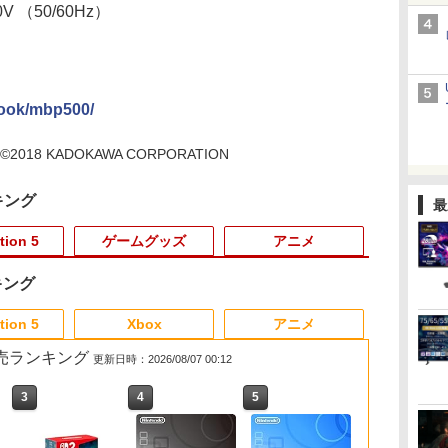
V （50/60Hz）
book/mbp500/
kki ©2018 KADOKAWA CORPORATION
キング
最
tion 5
ゲームグッズ
アニメ
キング
3
3
3
3
4
4
4
4
5
5
5
5
6
6
6
6
tion 5
Xbox
アニメ
 2 販売ランキング
更新日時：2026/08/07 00:12
3
4
5
6