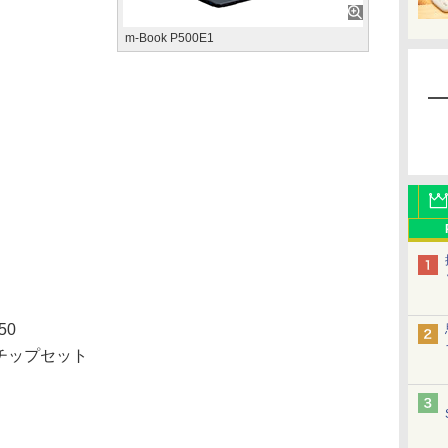
m-Book P500E1
50
 チップセット