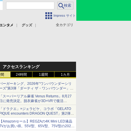
Impress サイト
全カテゴリ
エンタメ
グッズ
アクセスランキング
時間
24時間
1週間
1カ月
バーガーキング、2026年“ワンパウンダーシリ
ーズ”第3弾「ダーティ ザ・ワンパウンダー」を
8月7日発売
「スーパーリアル麻雀 Venus Returns」8月27
「特製ガーリックマヨソース」を使用した超大
日に発売決定。脱衣麻雀が3D×VRで復活
型チーズバーガー
発売から2週間は20%オフになるセールが実施
「ドラクエ」×ジェラピケ、コラボ「GELATO
PIQUE encounters DRAGON QUEST」第2弾が
本日発売
【Amazonセール】REGZAの4K Mini LED液晶
アイスカップに入ったスライムやわたぼう、ベ
TVがお買い得。55V型、65V型、75V型の2026
ビーサタンなどがオリジナルアートで登場
年モデルがラインナップ