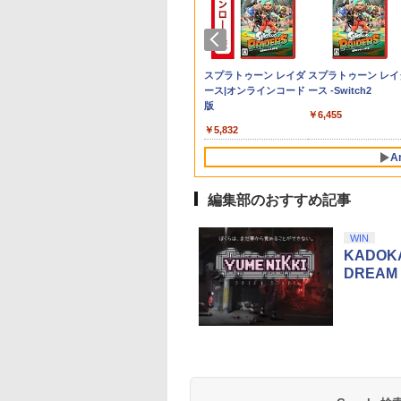
do Switch 2 Proコントローラー バイオハ
典】アナザーエデ
ION 【PS5】
r...The Animation
Joy-Con 2 (L) ライト
【送料無料・即日出
Mother Knows Breast
【8/05.8/10限定！お買
鬼エイム 橙鬼 ハイグレ
送料無料【BRICK
【中古】 バグズ・ライ
【8/05.8/10限定！お
JDM：ジャパニーズ
[Switch 2] ぽこ あ 
【中古】 レミーのお
エム エディション【任天堂】
ギンズ Nintendo
onance: A Plague
ーレイ 即納 blu-
パープル/(R) ライトグ
荷・新品】PS5 ほの暮
DVD 即納 dvd
い物マラソン×5のつく
ードモデル FPS エイム
game テトリス ビ
フ [レンタル落ち]
い物マラソン×5のつ
リフトマスター
ケモン エキスパンシ
しいレストラン [レ
tch 2 Edition コレ
e Legacy（レゾナ
y 最新盤 アフター
リーン
しの庭 070119
complete BOX OVA
日｜ポイント最大49.5
向上 リング シリコン製
ッグ ゲーム機】ゲー
[Blu-ray] [ブルーレイ]
日｜ポイント最大49.
ンパス（ダウンロー
タル落ち] [Blu-ray] 
￥3,388
ョンボックス(【早
：プレイグテイル
アニメーション
OAV 北米版 ~chibo~
倍】【新品】あつまれ
国産 スティック スポン
ムウォッチ ゲーム
倍】【新品】あつま
版）※3,200ポイン
ルーレイ]
431
660
940
￥9,980
￥9,020
￥6,270
￥6,156
￥2,280
￥1,680
￥1,080
￥6,156
￥4,400
￥2,188
入封入特典】シリ
シー） [ELJM-
A正規品 北米版 新
USA正規品 アニメ 美
どうぶつの森
ジ PS5 PS4 SWITCH
レトロゲーム 景品
どうぶつの森
でご利用可
テンドープリペイ
ニンテンドープリペイ
スプラトゥーン レイダ
スプラトゥーン レイ
コード)
004 PS5 レゾナンス
日本語 英語 アニメ
少女アニメ 日本語 英
Nintendo Switch 2
コントローラー 硬さ3
粗品 携帯 暇つぶ
Nintendo Switch 2
号 2000円|オンラ
ド番号 3000円|オンラ
ース|オンラインコード
ース -Switch2
イグテイルレガ
ター 美少女アニメ
語 mother knows
Edition/Switch2【日曜
種類 計6個入り
し 液晶 高齢者 単
Edition/Switch2【
コード版
インコード版
版
er The Animation
breast dvd コンプリー
日以外即日発送】※レ
純 簡単 シンプル
日以外即日発送】※
￥6,455
ト box
ターパック全国送料無
単3電池 ミニゲーム
ターパック全国送料
000
￥3,000
￥5,832
料
大きい GAME ポー
料
タブル ボケ防止 携
A
帯ゲーム レトロゲー
ム ブロックくずし
編集部のおすすめ記事
10
10
10
1
1
1
2
2
2
WIN
KADOK
DREA
イステーション ス
eSir G7 HE 有線
トよ永遠に
【Amazon.co.jp限
HyperX Clutch
【Amazon.co.jp限
PlayStation 5 デジタ
【純正品】Xbox ワイ
【Amazon.co.jp限
Beast of
Xbox プリペイドカ
劇場版「鬼滅の刃」
チケット 15,000円
ムコントローラー
EL3199 7 [Blu-
定】 Logicool G ハン
Gladiate Xbox公式ラ
定】劇場版「僕の心の
ル・エディション 日本
ヤレス コントローラー
定】劇場版モノノ怪 第
Reincarnation -PS5
ド 5,000円 デジタル
限城編 第一章 猗窩
ンラインコード版
X Series X|S
コン G923 グランツー
イセンス ゲーミング
ヤバイやつ」 Blu-
語専用 Console
+ USB-C® ケーブル
三章 蛇神
【特典】プロダクト
ード 【旧 Xbox ギ
来 通常版 [Blu-ray]
X One Windows
リスモ7 Forza
コントローラー 有線
ray（Amazon.co.jp特
Language: Japanese
(Amazon.co.jp限定オ
ード 封入
カード】 [オンライ