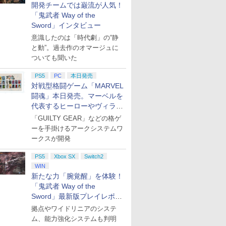
の伝説 ブ
ルエンタ
ドーサウンドクロック Alarmo [CLO-S-
 燃えよ斬
【楽天ブックス限定特
【特典】
ルパン三世 トワイライ
任天堂 マリオカート ワ
【楽天ブックス限定特
ONE PIECE ワンピー
【新品】Nintendo Switch 2 Proコントロ
【特典】アナザーエデ
PLAION 【PS5】
After...The Animation
Joy-Con 
【送料無料
Mother Kn
開発チームでは巌流が人気！
 ワイルド
Joshin
モ]
ペシャル
典+特典】
STEINS;GATE
トジェミニの秘密
ールド【Switch 2】
典+特典】SILENT
ス 21STシーズン エッ
ザード レクイエム エディション【任天堂】
ン ビギンズ Nintendo
Resonance: A Plague
ブルーレイ 即納 blu-
パープル/(
荷・新品】
DVD 即納 
「鬼武者 Way of the
tch 2
典付】
STEINS;GATE
RE:BOOT PS5版
【Blu-ray】 [ 栗田貫一
BEEPAAAAA
HILL: Townfall(アクリ
グヘッド編
Switch 2 Edition コレ
Tale Legacy（レゾナ
ray 最新盤 アフター
リーン
しの庭 070
complete
￥11,980
Sword」インタビュー
tch 2】
T HILL:
lu-
RE:BOOT Switch2版
(【早期購入同梱特典】
]
[BEEPAAAAA]
ルキーホルダー+【早期
PIECE.25【Blu-ray】 [
クションボックス(【早
ンス：プレイグテイル
ジ・アニメーション
OAV 北米版
￥8,580
￥6,358
￥3,609
￥8,960
￥7,480
￥4,719
￥9,431
￥7,660
￥5,940
￥9,980
￥9,020
￥6,270
JM-30996
】 [ 山田
(B2布ポスター「漆原
「STEINS;GATE 変移
購入封入特典】DLCチ
尾田栄一郎 ]
期購入封入特典】シリ
レガシー） [ELJM-
USA正規品 北米版 新
USA正規品
意識したのは「時代劇」の“静
プリペイ
ニンテンドープリペイ
ぽこ あ ポケモン エキ
ニンテンドープリペイ
ニンテンド
]
ントヒル タ
るか」+【早期購入同梱
空間のオクテット」
ラシ)
アルコード)
31004 PS5 レゾナンス
品 日本語 英語 アニメ
少女アニメ
と動”。過去作のオマージュに
円|オンラ
ド番号 500円|オンライ
スパンションパス|オン
ド番号 2000円|オンラ
ド番号 30
特典】
DLC)
プレイグテイルレガ
アフター 美少女アニメ
語 mother
ついても聞いた
ンコード版
ラインコード版
インコード版
インコード
「STEINS;GATE 変移
シ-]
After The Animation
breast 
空間のオクテット」
ト box
￥500
￥4,400
￥2,000
￥3,000
PS5
PC
本日発売
DLC)
対戦型格闘ゲーム「MARVEL
闘魂」本日発売。マーベルを
代表するヒーローやヴィラン
たちが登場
「GUILTY GEAR」などの格ゲ
7
7
7
ーを手掛けるアークシステムワ
8
8
8
9
9
9
10
10
10
ークスが開発
PS5
Xbox SX
Switch2
WIN
新たな力「腕覚醒」を体験！
「鬼武者 Way of the
Sword」最新版プレイレポー
ション ス
 Elite
ライブ！蓮
PlayStation 5 デジタ
【国内正規品】
劇場版「鬼滅の刃」無
プレイステーション ス
Xbox プリペイドカー
劇場版モノノ怪 第三章
プレイステーション ス
GameSir G7 HE 有線
ヤマトよ永遠に
【Amazon.
HyperX Cl
【Amazon.
,000円|
コントロー
クールア
ル・エディション 日本
Thrustmaster スラス
限城編 第一章 猗窩座再
トアチケット 3,000円|
ド 2,000円 デジタルコ
蛇神 [Blu-ray]
トアチケット 15,000円
ゲームコントローラー
REBEL3199 7 [Blu-
定】 Logic
Gladiate
定】劇場版
ト
拠点やワイドリニアのシステ
ード版
 Core
loom
語専用 (CFI-2200B01)
トマスター TH8S シフ
来 完全生産限定版
オンラインコード版
ード 【旧 Xbox ギフト
|オンラインコード版
XBOX Series X|S
ray]
コン G92
イセンス 
ヤバイやつ」
ム、能力強化システムも判明
￥9,900
ワイト)
y』Blu-
+ ディスクドライブ
ター - PC、PS4、
[DVD]
カード】 [オンライン
XBOX One Windows
リスモ7 Fo
コントロー
ray（Amaz