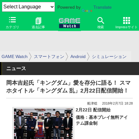
Powered by
Translate
カテゴリ
過去記事
検索
Impressサイト
GAME Watch
スマートフォン
Android
シミュレーション
ニュース
岡本吉起氏「キングダム」愛を存分に語る！ スマ
ホタイトル「キングダム 乱」2月22日配信開始！
船津稔
2018年2月7日 18:28
2月22日 配信開始
価格：基本プレイ無料アイ
テム課金制