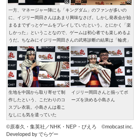
一方、マネージャー陣にも「キングダム」のファンが多いの
に、イジリー岡田さんはあまり興味なさげ。しかし発表会が始
まるまでずっとゲームをプレイしていたという。とにかく「楽
しかった」ということなので、ゲームは初心者でも楽しめるよ
うだ。ちなみにイジリー岡田さんの武将診断の結果は「輪虎」
生地を中国から取り寄せて制
イジリー岡田さんと揃ってポ
作したという、こだわりのコ
ーズを決める小島さん
スプレ衣装。小島さんは着こ
なしにも気を遣っていた
©原泰久・集英社／NHK・NEP・ぴえろ ©mobcast inc.
Developed by でらゲー