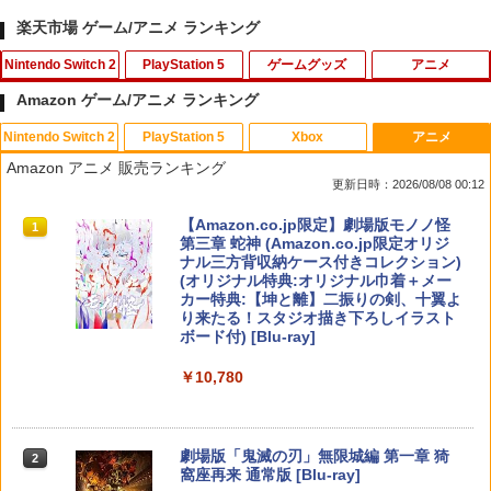
楽天市場 ゲーム/アニメ ランキング
Nintendo Switch 2
PlayStation 5
ゲームグッズ
アニメ
Amazon ゲーム/アニメ ランキング
Nintendo Switch 2
PlayStation 5
Xbox
アニメ
カードケース 24枚収納 for Nintendo S
[メール便OK]【新品】【PS5】MotoGP
1
1
Amazon アニメ 販売ランキング
witch 2 Pixel - 緑 -
24［PS5版］[在庫品]
更新日時：2026/08/08 00:12
￥1,580
￥920
スプラトゥーン レイダース|オンライン
PlayStation 5 デジタル・エディション
【純正品】Xbox ワイヤレス コントロー
【Amazon.co.jp限定】劇場版モノノ怪
1
1
1
1
コード版
日本語専用 Console Language: Japan
ラー + USB-C® ケーブル
第三章 蛇神 (Amazon.co.jp限定オリジ
ese only (CFI-2200B01)
ナル三方背収納ケース付きコレクション)
(オリジナル特典:オリジナル巾着＋メー
￥5,832
￥8,300
カー特典:【坤と離】二振りの剣、十翼よ
￥55,000
Samsung microSD Express Card 256
【レビュー評価上昇中】 新型 PS5 Slim /
2
2
り来たる！スタジオ描き下ろしイラスト
GB for Nintendo Switch 2
PS5 Pro 冷却ファン PS5スリム用 冷却
ボード付) [Blu-ray]
ファン 自動温度検出 3段階風速調整 LED
ライト USB付き 低騒音 急速冷却 放熱
【純正品】Xbox ワイヤレス コントロー
￥6,979
2
￥10,780
スプラトゥーン レイダース -Switch2
プレステ5スリム用 ディスク/デジタル版
Beast of Reincarnation -PS5 【特典】
ラー (ロボット ホワイト)
2
2
対応 PS5 周辺機器 PS5 Pro 新型PS5
プロダクトコード 封入
￥6,449
￥7,681
￥2,580
￥7,286
劇場版「鬼滅の刃」無限城編 第一章 猗
2
ファイアーエムブレム 万紫千紅 【Switc
3
窩座再来 通常版 [Blu-ray]
h2】 BEE-P-AACSA