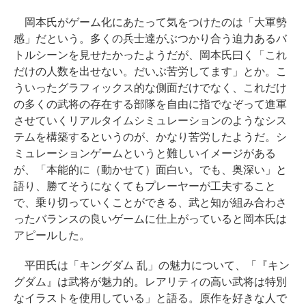
岡本氏がゲーム化にあたって気をつけたのは「大軍勢
感」だという。多くの兵士達がぶつかり合う迫力あるバ
トルシーンを見せたかったようだが、岡本氏曰く「これ
だけの人数を出せない。だいぶ苦労してます」とか。こ
ういったグラフィックス的な側面だけでなく、これだけ
の多くの武将の存在する部隊を自由に指でなぞって進軍
させていくリアルタイムシミュレーションのようなシス
テムを構築するというのが、かなり苦労したようだ。シ
ミュレーションゲームというと難しいイメージがある
が、「本能的に（動かせて）面白い。でも、奥深い」と
語り、勝てそうになくてもプレーヤーが工夫すること
で、乗り切っていくことができる、武と知が組み合わさ
ったバランスの良いゲームに仕上がっていると岡本氏は
アピールした。
平田氏は「キングダム 乱」の魅力について、「『キン
グダム』は武将が魅力的。レアリティの高い武将は特別
なイラストを使用している」と語る。原作を好きな人で