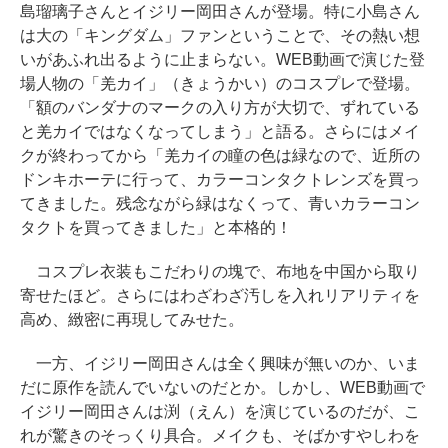
島瑠璃子さんとイジリー岡田さんが登場。特に小島さん
は大の「キングダム」ファンということで、その熱い想
いがあふれ出るように止まらない。WEB動画で演じた登
場人物の「羌カイ」（きょうかい）のコスプレで登場。
「額のバンダナのマークの入り方が大切で、ずれている
と羌カイではなくなってしまう」と語る。さらにはメイ
クが終わってから「羌カイの瞳の色は緑なので、近所の
ドンキホーテに行って、カラーコンタクトレンズを買っ
てきました。残念ながら緑はなくって、青いカラーコン
タクトを買ってきました」と本格的！
コスプレ衣装もこだわりの塊で、布地を中国から取り
寄せたほど。さらにはわざわざ汚しを入れリアリティを
高め、緻密に再現してみせた。
一方、イジリー岡田さんは全く興味が無いのか、いま
だに原作を読んでいないのだとか。しかし、WEB動画で
イジリー岡田さんは渕（えん）を演じているのだが、こ
れが驚きのそっくり具合。メイクも、そばかすやしわを