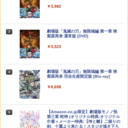
【純正品】Xbox ワイヤレス コントロー
3
￥3,982
【新品】PS5 Dead by Daylight スペシ
ラー (カーボンブラック)
￥8,470
3
Nintendo Switch 2(日本語・国内専用)
【純正品】ディスクドライブ(CFI-ZDD1
3
ャルエディション 公式日本版【CERO:
3
J) PlayStation 5
Z】【メール便】
￥8,020
￥55,871
￥11,849
￥3,220
劇場版「鬼滅の刃」無限城編 第一章 猗
3
【楽天ブックス限定特典+特典】ドラゴ
4
窩座再来 通常版 [DVD]
ンクエストモンスターズ4 枯れ木の国
【純正品】Xbox 充電式バッテリー + US
4
のビアンカ・フローラ Switch2版(B2
B-C ケーブル
￥3,523
タペストリー+【早期購入封入特典】冒
【純正品】DualSense ワイヤレスコン
ソニーインタラクティブエンタテインメ
ニンテンドープリペイド番号 9000円|オ
4
4
4
険スタートダッシュセット)
トローラー ミッドナイト ブラック(CFI-
ント｜SIE グランツーリスモ7【PS5】
ンラインコード版
￥2,618
ZCT2J01)
￥8,470
￥4,290
￥9,000
￥10,737
劇場版「鬼滅の刃」無限城編 第一章 猗
4
窩座再来 完全生産限定版 [Blu-ray]
【国内正規品】Thrustmaster スラスト
5
SanDisk サンディスク microSD Expres
マスター TH8S シフター - PC、PS4、P
5
ニンテンドープリペイド番号 5000円|オ
5
￥8,698
s Card 256GB for Nintendo Switch 2
【特典】NBA 2K27 PS5版(【先着購入
【純正品】DualSense ワイヤレスコン
S5、PS5 Pro、Xbox One、Xbox Serie
ンラインコード版
5
5
BEE-A-SD01A Switch2 microSDカード
封入特典】10,000VC（ゲーム内通貨）
トローラー(CFI-ZCT2J)
s X|S 対応の高精度 H パターン シフター
microSD Express Nintendo任天堂ライ
（DLC引換コード）)
￥5,000
センス 高速転送 UHS-I互換 ゲーム保存
￥10,737
￥14,141
メモリーカード 国内正規品 4523052030
￥8,041
【Amazon.co.jp限定】劇場版モノノ怪
185
5
第三章 蛇神 (オリジナル特典:オリジナル
巾着＋メーカー特典:【坤と離】二振りの
￥9,800
剣、十翼より来たる！スタジオ描き下ろ