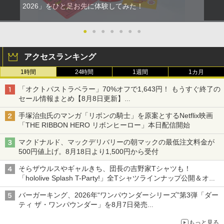
2026」をひと足お先に体験してみた！
●
●
●
●
●
●
●
アクセスランキング
1時間
24時間
1週間
1カ月
「オクトパストラベラー」70%オフで1,643円！ もうすぐ終了の
セール情報まとめ【8月8日更新】
ニンテンドーeショップでは「大神 絶景版」が67%オフで990円
手塚治虫氏のマンガ「リボンの騎士」を原案とするNetflix映画
「THE RIBBON HERO リボンヒーロー」本日配信開始
マクドナルド、マックデリバリーの朝マックの最低注文料金が
500円値上げ。8月18日より1,500円から受付
そらザウルスやギャルきち、団長の吉野家Tシャツも！
「hololive Splash T-Party!」全Tシャツラインナップ公開＆オン
ライン販売開始
バーガーキング、2026年“ワンパウンダーシリーズ”第3弾「ダー
ティ ザ・ワンパウンダー」を8月7日発売
「特製ガーリックマヨソース」を使用した超大型チーズバーガー
もっと見る