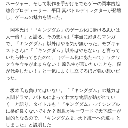
ネージャー、そして制作を手がけるでらゲーの岡本吉起
総合プロデューサー、平田 真バトルディレクターが登壇
し、ゲームの魅力を語った。
岡本氏は「『キングダム』のゲーム化に掛ける思いは
人一倍！」と語る。その想いは「本当に好きなマンガ
で、『キングダム』以外はやる気が無かった。モブキャ
ストさんに『「キングダム」以外はやらない』と言って
いたら持ってきたので、（ゲーム化にあたって）ワクワ
クウキウキが止まらない！ 原先生が言いたいことを、僕
が代弁したい！」と一気にまくし立てるほど強い想いだ
った。
坂本氏も負けてはいない。「『キングダム』の魅力は
人間ドラマ。バトルによって壮大な物語が紡がれてい
く」と語り、タイトルも「『キングダム』ってシンプル
に格好良くないですか？ 乱世がキーワードで天下統一が
目的となるので、『キングダム 乱 -天下統一への道-』と
しました」と説明した