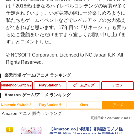
は「2018念は更なるハイレベルコンテンツの実装が多く
予定されています。いざ実装の際に十分楽しめるように
私たちもゲームイベントなどでレベルアップのお力添え
ができればと思います。17年目の『リネージュ』も変わ
らぬご愛顧をいただけますよう宜しくお願い申し上げま
す」とコメントした。
© NCSOFT Corporation. Licensed to NC Japan K.K. All
Rights Reserved.
楽天市場 ゲーム/アニメ ランキング
Nintendo Switch 2
PlayStation 5
ゲームグッズ
アニメ
Amazon ゲーム/アニメ ランキング
Nintendo Switch 2
PlayStation 5
Xbox
アニメ
Switch2 保護フィルム スイッチ2 保護フ
PRO FREAK V2 Cheeky (通常版) モデ
ミュージカル『刀剣乱舞』 ～静かなる夜
1
1
1
Amazon アニメ 販売ランキング
ィルム switch2 フィルム Switch2 ガラ
ル プロフリーク PS5 PS4 NS proチーキ
半の寝ざめ～【Blu-ray】 [ ミュージカル
更新日時：2026/08/08 00:12
スフィルム スイッチ2 フィルム ガイド
ー 凹型 FPS 無段階高さ調節 profreek バ
『刀剣乱舞』 ]
貼り付け キット カバー Switch 2 本体
ージョン2 PS4 PS5 nintendo switch プ
スプラトゥーン レイダース|オンライン
PlayStation 5 デジタル・エディション
【純正品】Xbox ワイヤレス コントロー
【Amazon.co.jp限定】劇場版モノノ怪
アクセサリー Nintendo Switch2 ケース
ロコン対応【定形外郵便のみ送料無料】
1
1
1
1
￥7,821
コード版
日本語専用 Console Language: Japan
ラー + USB-C® ケーブル
第三章 蛇神 (Amazon.co.jp限定オリジ