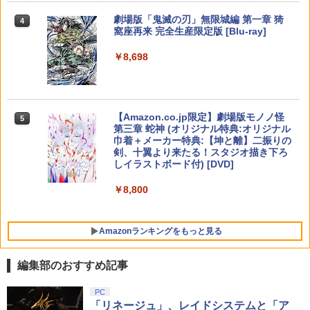
￥9,000
￥2,980
￥10,737
劇場版「鬼滅の刃」無限城編 第一章 猗
4
転生したらスライムだった件 第2期 Blu-
5
窩座再来 完全生産限定版 [Blu-ray]
DEATH STRANDING 2: ON THE BEAC
【国内正規品】Thrustmaster スラスト
4
5
ray BOX(期間限定生産版)【Blu-ray】 [
H
マスター TH8S シフター - PC、PS4、P
ニンテンドープリペイド番号 5000円|オ
岡咲美保 ]
5
￥8,698
Lies of P：コンプリート エディション
【純正品】DualSense ワイヤレスコン
S5、PS5 Pro、Xbox One、Xbox Serie
4
ンラインコード版
5
￥4,889
トローラー(CFI-ZCT2J)
s X|S 対応の高精度 H パターン シフター
￥26,400
￥6,782
￥5,000
￥10,737
￥14,141
【Amazon.co.jp限定】劇場版モノノ怪
5
第三章 蛇神 (オリジナル特典:オリジナル
【特典】超新時空ゲイム ネプテューヌ∞
任天堂 【Switch2】スーパーマリオブラ
5
5
巾着＋メーカー特典:【坤と離】二振りの
PS5版(【早期購入外付特典】【DLC】
ザーズ ワンダー Nintendo Switch 2 Edi
剣、十翼より来たる！スタジオ描き下ろ
発売記念グッズ付きスタートダッシュセ
tion ＋ みんなでリンリンパーク [NXS-P
しイラストボード付) [DVD]
ット)
-AQMXB NSW2 ス-パ-マリオブラザ-ズ
ワンダ- ミンナデリンリンパ-ク]
￥8,800
￥7,293
￥7,570
Amazonランキングをもっと見る
編集部のおすすめ記事
PC
「リネージュ」、レイドシステムと「ア