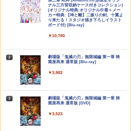
可 透明 ブルーライト カット 99％ FIRM
Playstation 5特許取得済み日本製しまリ
ese only (CFI-2200B01)
ナル三方背収納ケース付きコレクション)
E
ス堂
(オリジナル特典:オリジナル巾着＋メー
￥5,832
￥8,300
カー特典:【坤と離】二振りの剣、十翼よ
￥55,000
￥1,000
￥1,999
ミュージカル『刀剣乱舞』 祝玖寿 乱舞
2
り来たる！スタジオ描き下ろしイラスト
音曲祭【Blu-ray】 [ ミュージカル『刀剣
ボード付) [Blu-ray]
乱舞』 ]
【純正品】Xbox ワイヤレス コントロー
2
￥10,780
スプラトゥーン レイダース -Switch2
Beast of Reincarnation -PS5 【特典】
ラー (ロボット ホワイト)
2
【お買い物マラソン期間限定♪最大30％O
＼20%OFF★在庫処分／【最新型】PS5
2
￥7,920
2
2
プロダクトコード 封入
FF】【tomtoc公式店】 Switch 2対応 ハ
収納ケース 専用カバー PS5リモートプレ
￥6,449
ードケース FancyCase-G05 Nintendo
ーヤー SONY PlayStation Portal コント
￥7,681
2025年 スイッチ2モデル用 スリムケース
ローラー用 ガラスフィルム付き 強化ガ
￥7,286
劇場版「鬼滅の刃」無限城編 第一章 猗
持ち運び キャリングケース 耐衝撃 薄型
ラス 保護ケース ハードケース 収納バッ
2
劇場版「鬼滅の刃」無限城編 第一章 猗
3
窩座再来 通常版 [Blu-ray]
ハードポーチ ゲームカード12枚収納 ア
グ 軽量 手提げかばん 液晶保護高透過率
窩座再来(完全生産限定版)【Blu-ray】 [
クセサリーポーチ
キズ 飛散防止
【純正品】Xbox ワイヤレス コントロー
吾峠呼世晴 ]
3
￥3,982
ラー (カーボンブラック)
Nintendo Switch 2(日本語・国内専用)
￥2,653
￥2,380
【純正品】ディスクドライブ(CFI-ZDD1
3
3
￥8,690
J) PlayStation 5
￥8,020
￥55,871
￥11,849
劇場版「鬼滅の刃」無限城編 第一章 猗
3
寝たままメガネ メガネ オーバーグラス
【当店独自で＋P10倍★要エントリー】
3
3
劇場版「鬼滅の刃」無限城編 第一章 猗
4
窩座再来 通常版 [DVD]
ごろ寝メガネ 眼鏡 怠け者メガネ プリズ
【中古】[PS5] ユニコーンオーバーロー
【純正品】Xbox 充電式バッテリー + US
窩座再来(通常版)【Blu-ray】 [ 吾峠呼世
4
ム 首 負担 軽減 スマホ 読書 TV が楽しめ
ド(Unicorn Overlord) 通常版 アトラス
B-C ケーブル
晴 ]
￥3,523
る 仰向け プリズム メガネ 反射メガネ ミ
(20240308)
【純正品】DualSense ワイヤレスコン
ニンテンドープリペイド番号 9000円|オ
4
4
ラー 鏡 便利グッズ 眼鏡をかけたまま 装
トローラー ミッドナイト ブラック(CFI-
ンラインコード版
￥2,618
￥3,960
着OK ゴロ寝
￥3,080
ZCT2J01)