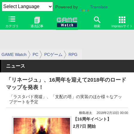
Powered by
Translate
カテゴリ
過去記事
検索
Impressサイト
GAME Watch
PC
PCゲーム
RPG
ニュース
「リネージュ」、16周年を迎えて2018年のロード
マップを発表！
「ラスタバド廃墟」、「支配の塔」の実装のほか様々なアッ
プデートを予定
柳島雄太
2018年2月10日 00:00
【16周年イベント】
2月7日 開始