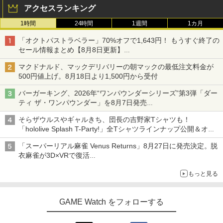
アクセスランキング
1時間
24時間
1週間
1カ月
「オクトパストラベラー」70%オフで1,643円！ もうすぐ終了の
セール情報まとめ【8月8日更新】
ニンテンドーeショップでは「大神 絶景版」が67%オフで990円
マクドナルド、マックデリバリーの朝マックの最低注文料金が
500円値上げ。8月18日より1,500円から受付
バーガーキング、2026年“ワンパウンダーシリーズ”第3弾「ダー
ティ ザ・ワンパウンダー」を8月7日発売
「特製ガーリックマヨソース」を使用した超大型チーズバーガー
そらザウルスやギャルきち、団長の吉野家Tシャツも！
「hololive Splash T-Party!」全Tシャツラインナップ公開＆オン
ライン販売開始
「スーパーリアル麻雀 Venus Returns」8月27日に発売決定。脱
衣麻雀が3D×VRで復活
発売から2週間は20%オフになるセールが実施
もっと見る
GAME Watch をフォローする