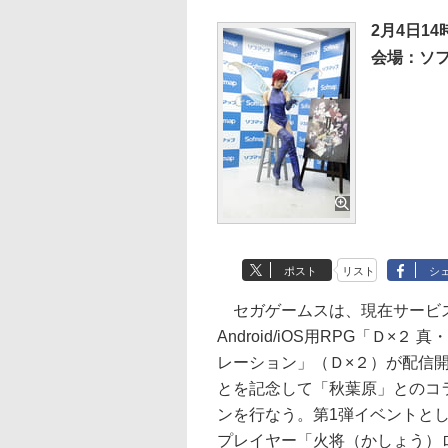
2月4日14
会場：ソフ
ポスト
リスト
シ
セガゲームスは、現在サービ
Android/iOS用RPG「Ｄ×２
レーション」（Ｄ×２）が配信
とを記念して「秋葉原」とのコ
ンを行なう。第1弾イベントと
プレイヤー「火将（かしょう）