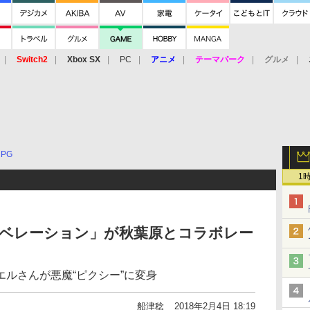
Switch2
Xbox SX
PC
アニメ
テーマパーク
グルメ
 Vita
3DS
アーケード
VR
RPG
1
リベレーション」が秋葉原とコラボレー
ルさんが悪魔“ピクシー”に変身
船津稔
2018年2月4日 18:19