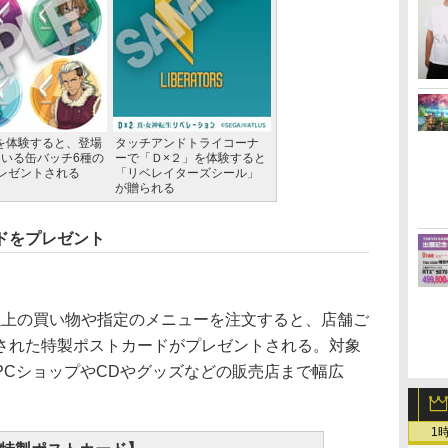
」を体験すると、登場
タッチアンドトライコーナ
いる缶バッチ6種の
ーで「Ｄ×２」を体験すると
レゼントされる
「リベレイターズシール」
が贈られる
ドをプレゼント
以上の買い物や指定のメニューを注文すると、店舗ご
された特製ポストカードがプレゼントされる。対象
PCショップやCDやグッズなどの販売店まで幅広
1