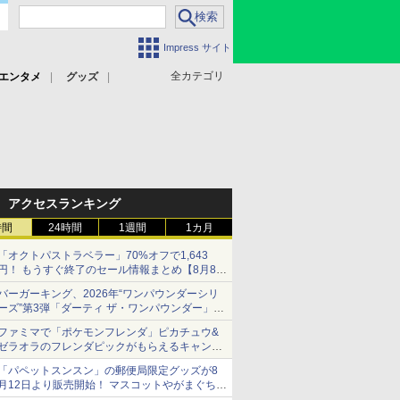
Impress サイト
全カテゴリ
エンタメ
グッズ
アクセスランキング
時間
24時間
1週間
1カ月
「オクトパストラベラー」70%オフで1,643
円！ もうすぐ終了のセール情報まとめ【8月8日
更新】
バーガーキング、2026年“ワンパウンダーシリ
ニンテンドーeショップでは「大神 絶景版」が
ーズ”第3弾「ダーティ ザ・ワンパウンダー」を
67%オフで990円
8月7日発売
ファミマで「ポケモンフレンダ」ピカチュウ&
「特製ガーリックマヨソース」を使用した超大
ゼラオラのフレンダピックがもらえるキャンペ
型チーズバーガー
ーン開催！
「パペットスンスン」の郵便局限定グッズが8
月12日より販売開始！ マスコットやがまぐち、
レターセットなどが登場