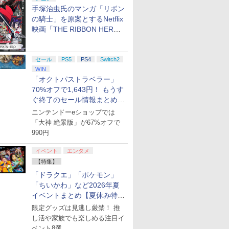
手塚治虫氏のマンガ「リボン
の騎士」を原案とするNetflix
映画「THE RIBBON HERO
リボンヒーロー」本日配信開
始
セール
PS5
PS4
Switch2
WIN
「オクトパストラベラー」
70%オフで1,643円！ もうす
ぐ終了のセール情報まとめ
【8月8日更新】
ニンテンドーeショップでは
「大神 絶景版」が67%オフで
990円
イベント
エンタメ
【特集】
「ドラクエ」「ポケモン」
「ちいかわ」など2026年夏
イベントまとめ【夏休み特
集】
限定グッズは見逃し厳禁！ 推
し活や家族でも楽しめる注目イ
ベント8選