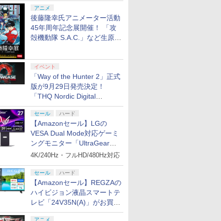
シャルコラボ広告を掲出
アニメ
後藤隆幸氏アニメーター活動
45年周年記念展開催！ 「攻
殻機動隊 S.A.C.」など生原
画、総作画監督修正が展示
イベント
「Way of the Hunter 2」正式
版が9月29日発売決定！
「THQ Nordic Digital
Showcase 2026」まとめ
セール
ハード
【Amazonセール】LGの
VESA Dual Mode対応ゲーミ
ングモニター「UltraGear
27G850A-B」がお買い得！
4K/240Hz・フルHD/480Hz対応
セール
ハード
【Amazonセール】REGZAの
ハイビジョン液晶スマートテ
レビ「24V35N(A)」がお買い
得！
アニメ