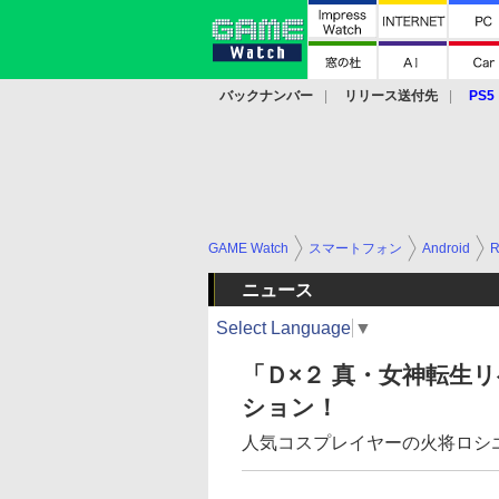
バックナンバー
リリース送付先
PS5
モバイル
eスポーツ
クラウド
PS
GAME Watch
スマートフォン
Android
ニュース
Select Language
▼
「Ｄ×２ 真・女神転生
ション！
人気コスプレイヤーの火将ロシエ