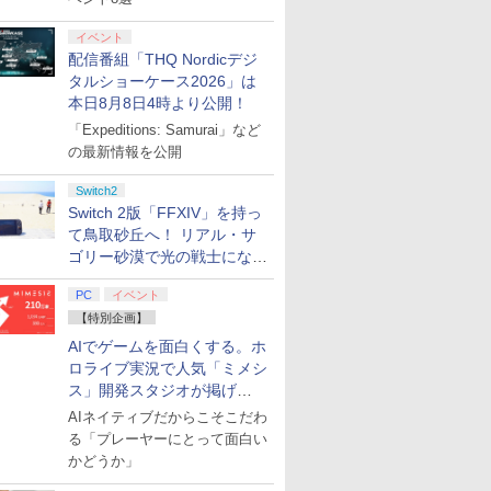
イベント
配信番組「THQ Nordicデジ
タルショーケース2026」は
本日8月8日4時より公開！
「Expeditions: Samurai」など
の最新情報を公開
Switch2
Switch 2版「FFXIV」を持っ
て鳥取砂丘へ！ リアル・サ
ゴリー砂漠で光の戦士になっ
てみた
PC
イベント
【特別企画】
AIでゲームを面白くする。ホ
ロライブ実況で人気「ミメシ
ス」開発スタジオが掲げ
る“AI活用の信念”とは？【講
AIネイティブだからこそこだわ
演レポート】
る「プレーヤーにとって面白い
かどうか」