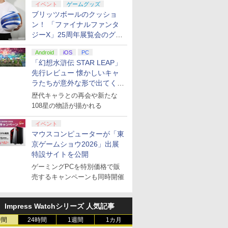
イベント
ゲームグッズ
ブリッツボールのクッショ
ン！ 「ファイナルファンタ
ジーX」25周年展覧会のグッ
ズ情報が公開
Android
iOS
PC
「幻想水滸伝 STAR LEAP」
先行レビュー 懐かしいキャ
ラたちが意外な形で出てくる
シリーズ完全新作！
歴代キャラとの再会や新たな
108星の物語が描かれる
イベント
マウスコンピューターが「東
京ゲームショウ2026」出展
特設サイトを公開
ゲーミングPCを特別価格で販
売するキャンペーンも同時開催
Impress Watchシリーズ 人気記事
時間
24時間
1週間
1カ月