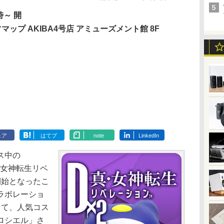
時～ 開
マップ AKIBA4号店 アミューズメント館 8F
ェア
はてブ
note
LinkedIn
ス中の
 真・女神転生リベ
開始となったこ
ラボレーショ
して、人気コス
ロシエル」さ