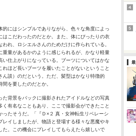
的にはシンプルでありながら、色々な角度によっ
にはこだわったのだとか。また、体にぴったりの衣
なわれ、ロシエルさんのためだけに作られている。
に重量があるかのように感じられるが、かなり軽量
高い仕上がりになっている。ブーツについてはかな
最
これほど長いブーツを履いたことがないということ
さん談）のだという。ただ、髪型はかなり特徴的
時間を要したのだとか。
た背景をバックに撮影されたアイドルなどの写真
多く有名なこともあり、ここで撮影会ができたこと
かったそうだ。「『Ｄ×２ 真・女神転生リベレーシ
プレイしましたが、物語と登場する様々な悪魔やキ
した。この機会にプレイしてもらえたら嬉しいで