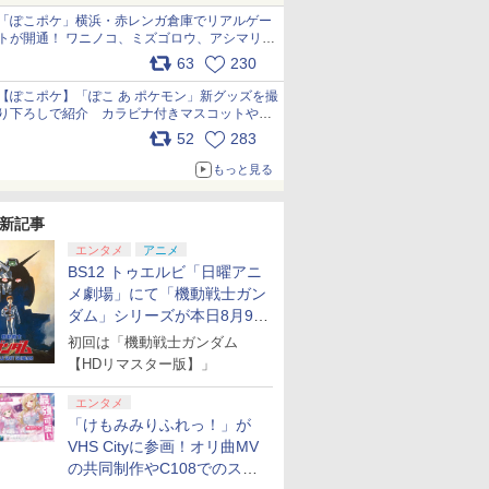
「ぽこポケ」横浜・赤レンガ倉庫でリアルゲー
トが開通！ ワニノコ、ミズゴロウ、アシマリ登
場シーンをレポート pic.x.com/LDgEByVl6D
63
230
【ぽこポケ】「ぽこ あ ポケモン」新グッズを撮
り下ろしで紹介 カラビナ付きマスコットやス
クエアポーチが仲間入り
52
283
pic.x.com/XmVAgBxaW5
もっと見る
新記事
エンタメ
アニメ
BS12 トゥエルビ「日曜アニ
メ劇場」にて「機動戦士ガン
ダム」シリーズが本日8月9日
から8週連続で放送
初回は「機動戦士ガンダム
【HDリマスター版】」
エンタメ
「けもみみりふれっ！」が
VHS Cityに参画！オリ曲MV
の共同制作やC108でのスペ