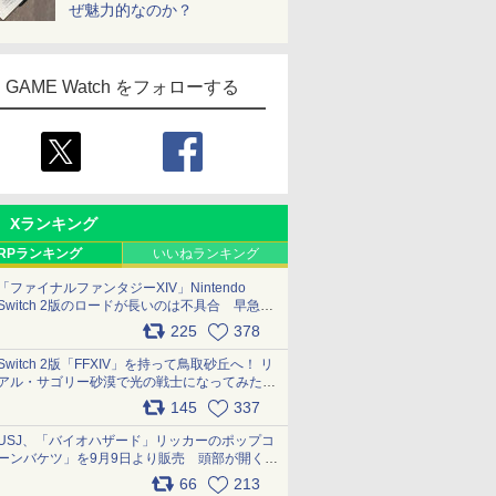
ぜ魅力的なのか？
GAME Watch をフォローする
Xランキング
RPランキング
いいねランキング
「ファイナルファンタジーXIV」Nintendo
Switch 2版のロードが長いのは不具合 早急に
アップデートできるよう対応中
225
378
pic.x.com/s9S3nRCAGa
Switch 2版「FFXIV」を持って鳥取砂丘へ！ リ
アル・サゴリー砂漠で光の戦士になってみた
pic.x.com/qyOfL2uv1n
145
337
USJ、「バイオハザード」リッカーのポップコ
ーンバケツ」を9月9日より販売 頭部が開く仕
組み。味は恐怖を堪のう「味噌フレーバー」
66
213
pic.x.com/81MuXGahVM