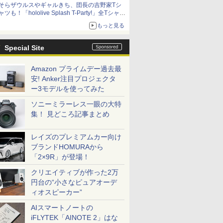
そらザウルスやギャルきち、団長の吉野家Tシ
ャツも！「hololive Splash T-Party!」全Tシャツ
ラインナップ公開＆オンライン販売開始
もっと見る
Special Site
Amazon プライムデー過去最
安! Anker注目プロジェクタ
ー3モデルを使ってみた
ソニーミラーレス一眼の大特
集！ 見どころ記事まとめ
レイズのプレミアムカー向け
ブランドHOMURAから
「2×9R」が登場！
クリエイティブが作った2万
円台の“小さなピュアオーデ
ィオスピーカー”
AIスマートノートの
iFLYTEK「AINOTE 2」はな