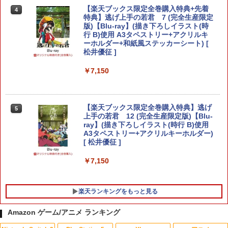
クセサリーポーチ
プレイステーション5ソフト／アクショ
【楽天ブックス限定全巻購入特典+先着
4
ン・ゲーム
特典】逃げ上手の若君 7 (完全生産限定
￥2,653
版)【Blu-ray】(描き下ろしイラスト(時
￥3,930
行 B)使用 A3タペストリー+アクリルキ
ーホルダー+和紙風ステッカーシート) [
松井優征 ]
【顧客満足度98.3%】 Switch2 ケース
4
大容量 Switch2/Switch通常モデル/Swit
がんばれゴエモン大集合！ PS5版
￥7,150
5
ch lite/Switch 有機ELモテルに対応 収納
バッグ 防水 防塵 耐衝撃 持ち運び便利 ポ
￥4,890
ーチ スタンド/コントローラー/カード/ド
ックなど収納可能 カバー 収納ボックス
【楽天ブックス限定全巻購入特典】逃げ
5
上手の若君 12 (完全生産限定版)【Blu-
￥2,880
ray】(描き下ろしイラスト(時行 B)使用
A3タペストリー+アクリルキーホルダー)
[ 松井優征 ]
Nintendo Switch 2 ACアダプター
5
￥7,150
￥3,974
楽天ランキングをもっと見る
Amazon ゲーム/アニメ ランキング