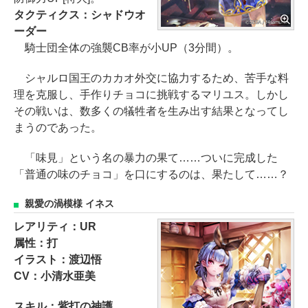
タクティクス：シャドウオ
ーダー
騎士団全体の強襲CB率が小UP（3分間）。
シャルロ国王のカカオ外交に協力するため、苦手な料
理を克服し、手作りチョコに挑戦するマリユス。しかし
その戦いは、数多くの犠牲者を生み出す結果となってし
まうのであった。
「味見」という名の暴力の果て……ついに完成した
「普通の味のチョコ」を口にするのは、果たして……？
親愛の渦模様 イネス
レアリティ：UR
属性：打
イラスト：渡辺悟
CV：小清水亜美
スキル：紫打の神護