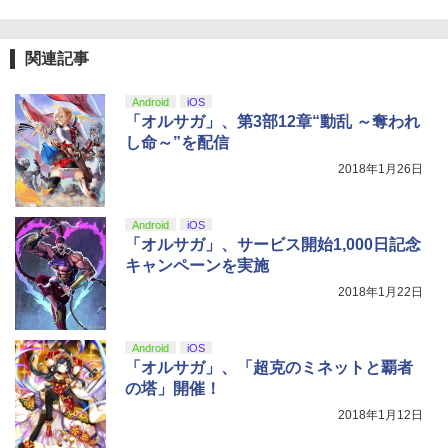
り来たる！スタジオ描き下ろしイラスト
【純正品】Xbox 充電式バッテリー + US
4
ボード付) [Blu-ray]
B-C ケーブル
【純正品】DualSense ワイヤレスコン
ニンテンドープリペイド番号 9000円|オ
4
4
￥10,780
関連記事
トローラー ミッドナイト ブラック(CFI-
ンラインコード版
￥2,618
ZCT2J01)
￥9,000
Android
iOS
￥10,737
「オルサガ」、第3部12章“動乱 ～奪われ
劇場版「鬼滅の刃」無限城編 第一章 猗
4
し命～”を配信
窩座再来 完全生産限定版 [Blu-ray]
【国内正規品】Thrustmaster スラスト
5
2018年1月26日
マスター TH8S シフター - PC、PS4、P
ニンテンドープリペイド番号 5000円|オ
5
￥8,698
【純正品】DualSense ワイヤレスコン
S5、PS5 Pro、Xbox One、Xbox Serie
ンラインコード版
5
トローラー(CFI-ZCT2J)
s X|S 対応の高精度 H パターン シフター
Android
iOS
￥5,000
￥10,737
￥14,141
「オルサガ」、サービス開始1,000日記念
キャンペーンを実施
『映画 ラブライブ！蓮ノ空女学院スクー
5
ルアイドルクラブ Bloom Garden Part
2018年1月22日
y』Blu-ray（特装限定版）
￥8,589
Android
iOS
「オルサガ」、「超克のミネットと覇者
の塔」開催！
2018年1月12日