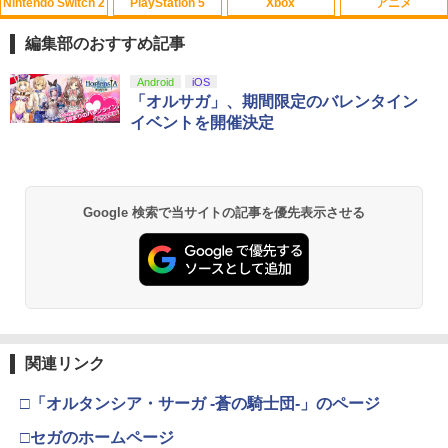
Nintendo Switch 2
PlayStation 5
Xbox
アニメ
編集部のおすすめ記事
スプラトゥーン レイダース|オンライン
PlayStation 5 デジタル・エディション
【純正品】Xbox ワイヤレス コントロー
劇場版「鬼滅の刃」無限城編 第一章 猗
Android
iOS
1
1
1
1
コード版
日本語専用 Console Language: Japan
ラー + USB-C® ケーブル
窩座再来 通常版 [Blu-ray]
「オルサガ」、期間限定のバレンタイン
ese only (CFI-2200B01)
イベントを開催決定
￥5,832
￥8,300
￥3,982
￥55,000
【純正品】Xbox ワイヤレス コントロー
2
Google 検索で当サイトの記事を優先表示させる
スプラトゥーン レイダース -Switch2
劇場版「鬼滅の刃」無限城編 第一章 猗
Beast of Reincarnation -PS5 【特典】
ラー (ロボット ホワイト)
2
2
2
窩座再来 通常版 [DVD]
プロダクトコード 封入
￥6,449
￥7,681
￥3,523
￥7,286
【純正品】Xbox ワイヤレス コントロー
3
ラー (カーボンブラック)
関連リンク
Nintendo Switch 2(日本語・国内専用)
【Amazon.co.jp限定】劇場版モノノ怪
【純正品】ディスクドライブ(CFI-ZDD1
3
3
3
第三章 蛇神 (Amazon.co.jp限定オリジ
J) PlayStation 5
￥8,020
ナル三方背収納ケース付きコレクション)
￥55,491
□「オルタンシア・サーガ -蒼の騎士団-」のページ
(オリジナル特典:オリジナル巾着＋メー
￥11,980
カー特典:【坤と離】二振りの剣、十翼よ
□セガのホームページ