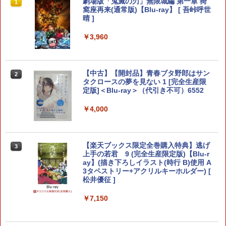
【7週連続1位】inklink公式 Switch / Sw
鬼エイム 指サック ゲーム スマホ ゲーミ
劇場版「鬼滅の刃」無限城編 第一章 猗
1
1
1
itch2 コントローラー 最新モデル 最新フ
ング FPS 音ゲー 荒野行動 PUBG Apex
窩座再来(通常版)【Blu-ray】 [ 吾峠呼世
ァームウェア プロコン プロコン2 プロコ
CoD 高感度 銀繊維 手汗対策 鬼サック 6
晴 ]
ントローラー スイッチ2 スイッチ Switc
個入り
h コントローラー ワイヤレスコントロー
￥3,960
ラー 連射機能 ワイヤレス switch2コン
￥1,280
トローラ Switch2コントローラー
￥2,960
【中古】【開封品】青春ブタ野郎はサン
2
【中古】 ドラゴンボール Sparking！
タクロースの夢を見ない 1 [完全生産限
2
ZERO／PS5
定版]＜Blu-ray＞（代引き不可）6552
Switch2用 温度モニターファン
￥2,783
￥4,000
2
￥3,224
【楽天ブックス限定全巻購入特典】逃げ
3
70年代風ロボットアニメ ゲッP-X PS5
上手の若君 9 (完全生産限定版)【Blu-r
3
版
ay】(描き下ろしイラスト(時行 B)使用 A
3タペストリー+アクリルキーホルダー) [
【お買い物マラソン期間限定♪最大30％O
松井優征 ]
￥3,878
3
FF】【tomtoc公式店】 Switch 2対応 ハ
ードケース FancyCase-G05 Nintendo
￥7,150
2025年 スイッチ2モデル用 スリムケース
持ち運び キャリングケース 耐衝撃 薄型
ハードポーチ ゲームカード12枚収納 ア
【中古】REANIMAL(リアニマル)ソフト:
4