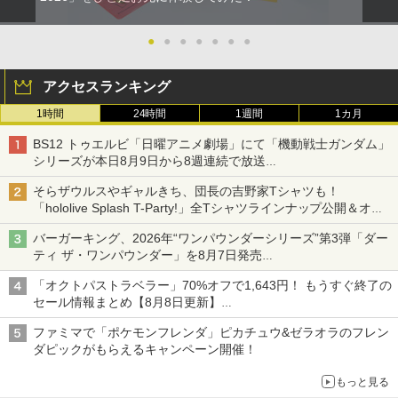
●
●
●
●
●
●
●
アクセスランキング
1時間
24時間
1週間
1カ月
BS12 トゥエルビ「日曜アニメ劇場」にて「機動戦士ガンダム」
シリーズが本日8月9日から8週連続で放送
初回は「機動戦士ガンダム【HDリマスター版】」
そらザウルスやギャルきち、団長の吉野家Tシャツも！
「hololive Splash T-Party!」全Tシャツラインナップ公開＆オン
ライン販売開始
バーガーキング、2026年“ワンパウンダーシリーズ”第3弾「ダー
ティ ザ・ワンパウンダー」を8月7日発売
「特製ガーリックマヨソース」を使用した超大型チーズバーガー
「オクトパストラベラー」70%オフで1,643円！ もうすぐ終了の
セール情報まとめ【8月8日更新】
ニンテンドーeショップでは「大神 絶景版」が67%オフで990円
ファミマで「ポケモンフレンダ」ピカチュウ&ゼラオラのフレン
ダピックがもらえるキャンペーン開催！
もっと見る