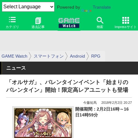
Powered by
Translate
カテゴリ
過去記事
検索
Impressサイト
GAME Watch
スマートフォン
Android
RPG
ニュース
「オルサガ」、バレンタインイベント「始まりの
バレンタイン」開始！限定高レアユニットも登場
今藤祐馬
2018年2月2日 20:27
開催期間：2月2日16時～16
日14時59分