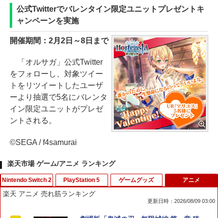
公式Twitterでバレンタイン限定ユニットプレゼントキ
ャンペーンを実施
開催期間：2月2日～8日まで
「オルサガ」公式Twitter
をフォローし、対象ツイー
トをリツイートしたユーザ
ーより抽選で5名にバレンタ
イン限定ユニットがプレゼ
ントされる。
©SEGA / f4samurai
楽天市場 ゲーム/アニメ ランキング
Nintendo Switch 2
PlayStation 5
ゲームグッズ
アニメ
楽天 アニメ 売れ筋ランキング
更新日時：2026/08/09 03:00