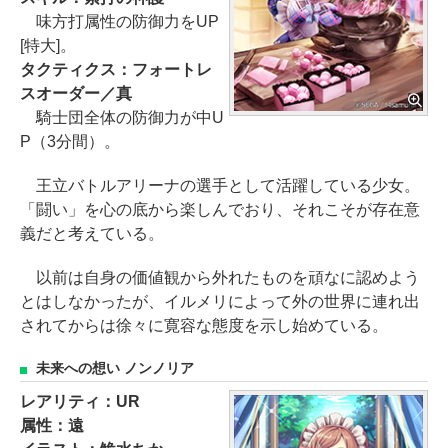
味方打属性の防御力をUP
[特大]。
タクティクス：フォートレ
スオーダー／真
騎士団全体の防御力が中U
P（3分間）。
王立バトルアリーナの選手として活躍している少女。
「闘い」を心の底から楽しんでおり、それこそが存在意
義だと考えている。
以前は自身の価値観から外れたものを頑なに認めよう
とはしなかったが、イルメリによって外の世界に連れ出
されてからは徐々に寛容な態度を示し始めている。
未来への想い ノンノリア
レアリティ：UR
属性：遠