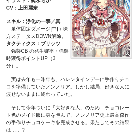
イラスト：鮠水ちか
CV：上田麗奈
スキル：浄化の一撃／真
単体固定ダメージ[中]＋味
方ステータスDOWN解除。
タクティクス：ブリッツ
強襲CB の発生確率・強襲
時獲得ポイントUP（3
分）。
実は去年も一昨年も、バレンタインデーに手作りチョ
コを準備していたノンノリア。しかし結局、好きな人に
渡せないままに終わっていた。
そして今年ついに「大好きな人」のため、チョコレー
ト色のメイド服に身を包んで、ノンノリア史上最高傑作
の手作りチョコケーキを完成させる。果たしてその結果
は……？