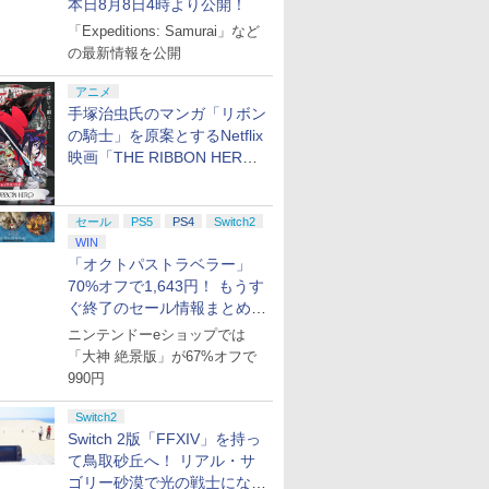
本日8月8日4時より公開！
「Expeditions: Samurai」など
の最新情報を公開
アニメ
手塚治虫氏のマンガ「リボン
の騎士」を原案とするNetflix
映画「THE RIBBON HERO
リボンヒーロー」本日配信開
始
セール
PS5
PS4
Switch2
WIN
「オクトパストラベラー」
70%オフで1,643円！ もうす
ぐ終了のセール情報まとめ
【8月8日更新】
ニンテンドーeショップでは
「大神 絶景版」が67%オフで
990円
Switch2
Switch 2版「FFXIV」を持っ
て鳥取砂丘へ！ リアル・サ
ゴリー砂漠で光の戦士になっ