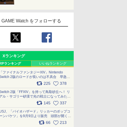
GAME Watch をフォローする
Xランキング
RPランキング
いいねランキング
「ファイナルファンタジーXIV」Nintendo
Switch 2版のロードが長いのは不具合 早急に
アップデートできるよう対応中
225
378
pic.x.com/s9S3nRCAGa
Switch 2版「FFXIV」を持って鳥取砂丘へ！ リ
アル・サゴリー砂漠で光の戦士になってみた
pic.x.com/qyOfL2uv1n
145
337
USJ、「バイオハザード」リッカーのポップコ
ーンバケツ」を9月9日より販売 頭部が開く仕
組み。味は恐怖を堪のう「味噌フレーバー」
66
213
pic.x.com/81MuXGahVM