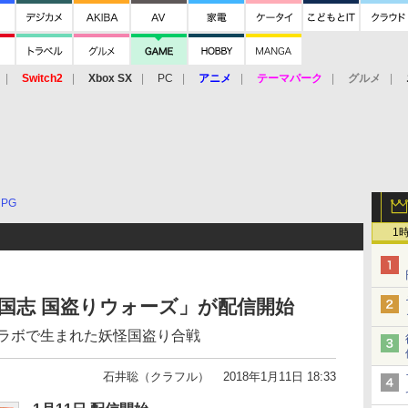
Switch2
Xbox SX
PC
アニメ
テーマパーク
グルメ
 Vita
3DS
アーケード
VR
RPG
1
妖怪三国志 国盗りウォーズ」が配信開始
コラボで生まれた妖怪国盗り合戦
石井聡（クラフル）
2018年1月11日 18:33