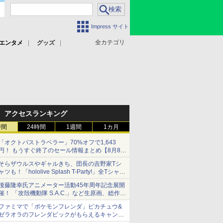
Impress サイト
全カテゴリ
エンタメ
グッズ
アクセスランキング
時間
24時間
1週間
1カ月
「オクトパストラベラー」70%オフで1,643
円！ もうすぐ終了のセール情報まとめ【8月8日
更新】
そらザウルスやギャルきち、団長の吉野家Tシ
ニンテンドーeショップでは「大神 絶景版」が
ャツも！「hololive Splash T-Party!」全Tシャツ
67%オフで990円
ラインナップ公開＆オンライン販売開始
後藤隆幸氏アニメーター活動45年周年記念展開
催！ 「攻殻機動隊 S.A.C.」など生原画、総作画
監督修正が展示
ファミマで「ポケモンフレンダ」ピカチュウ&
ゼラオラのフレンダピックがもらえるキャンペ
ーン開催！