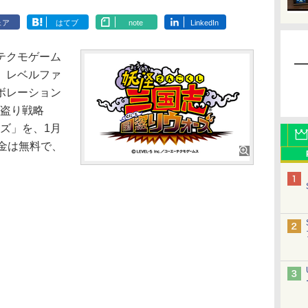
ェア
はてブ
note
LinkedIn
テクモゲーム
、レベルファ
ボレーション
用国盗り戦略
ーズ」を、1月
金は無料で、
。