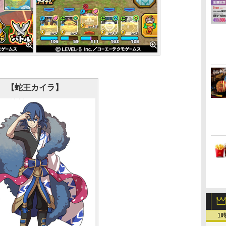
【蛇王カイラ】
1