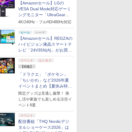
【Amazonセール】LGの
VESA Dual Mode対応ゲーミ
ングモニター「UltraGear
27G850A-B」がお買い得！
4K/240Hz・フルHD/480Hz対応
セール
ハード
【Amazonセール】REGZAの
ハイビジョン液晶スマートテ
レビ「24V35N(A)」がお買い
得！
イベント
エンタメ
【特集】
「ドラクエ」「ポケモン」
「ちいかわ」など2026年夏
イベントまとめ【夏休み特
集】
限定グッズは見逃し厳禁！ 推
し活や家族でも楽しめる注目イ
ベント8選
イベント
配信番組「THQ Nordicデジ
タルショーケース2026」は