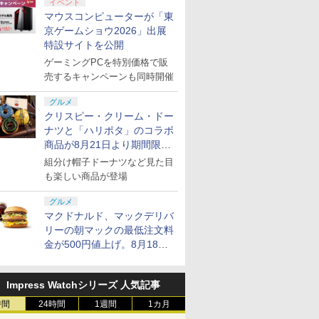
イベント
マウスコンピューターが「東
京ゲームショウ2026」出展
特設サイトを公開
ゲーミングPCを特別価格で販
売するキャンペーンも同時開催
グルメ
クリスピー・クリーム・ドー
ナツと「ハリポタ」のコラボ
商品が8月21日より期間限定
で発売
組分け帽子ドーナツなど見た目
も楽しい商品が登場
グルメ
マクドナルド、マックデリバ
リーの朝マックの最低注文料
金が500円値上げ。8月18日
より1,500円から受付
Impress Watchシリーズ 人気記事
時間
24時間
1週間
1カ月