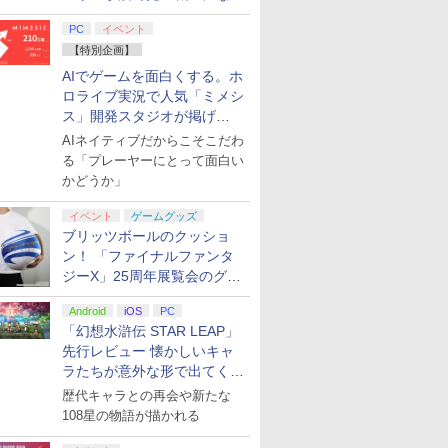
てみた
PC
イベント
【特別企画】
AIでゲームを面白くする。ホ
ロライブ実況で人気「ミメシ
ス」開発スタジオが掲げ
る“AI活用の信念”とは？【講
AIネイティブだからこそこだわ
演レポート】
る「プレーヤーにとって面白い
かどうか」
イベント
ゲームグッズ
ブリッツボールのクッショ
ン！ 「ファイナルファンタ
ジーX」25周年展覧会のグッ
ズ情報が公開
Android
iOS
PC
「幻想水滸伝 STAR LEAP」
先行レビュー 懐かしいキャ
ラたちが意外な形で出てくる
シリーズ完全新作！
歴代キャラとの再会や新たな
108星の物語が描かれる