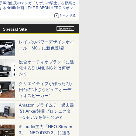
手塚治虫氏のマンガ「リボンの騎士」を原案と
するNetflix映画「THE RIBBON HERO リボンヒ
ーロー」本日配信開始
もっと見る
Special Site
レイズのパワーデザインホイ
ール「M6」に新色登場!!
総合オーディオブランドに進
化するSHANLINGとは何者
か？
クリエイティブが作った2万
円台の“小さなピュアオーデ
ィオスピーカー”
Amazon プライムデー過去最
安! Anker注目プロジェクタ
ー3モデルを使ってみた
iFi audio主力「NEO Stream
3」「NEO iDSD 3」に迫る