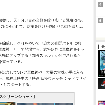
突し、天下分け目の合戦を繰り広げる戦略RPG。
勢力に分かれて、覇権を賭けた国盗り合戦を繰り広
編成し、それを率いてド迫力の乱闘バトルに挑
最
軍魔神」として登場する。武将妖怪に軍魔神をセッ
大幅にアップする「加護スキル」が付与されるた
を握っている。
記念してSレア軍魔神や、大量の宝珠が手に入る
、現在上映中の「映画 妖怪ウォッチ シャドウサイ
ントもスタートする。
スクリーンショット】