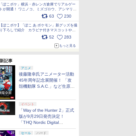
「ぽこポケ」横浜・赤レンガ倉庫でリアルゲー
トが開通！ ワニノコ、ミズゴロウ、アシマリ登
場シーンをレポート pic.x.com/LDgEByVl6D
63
230
【ぽこポケ】「ぽこ あ ポケモン」新グッズを撮
り下ろしで紹介 カラビナ付きマスコットやス
クエアポーチが仲間入り
52
283
pic.x.com/XmVAgBxaW5
もっと見る
新記事
アニメ
後藤隆幸氏アニメーター活動
45年周年記念展開催！ 「攻
殻機動隊 S.A.C.」など生原
画、総作画監督修正が展示
イベント
「Way of the Hunter 2」正式
版が9月29日発売決定！
「THQ Nordic Digital
Showcase 2026」まとめ
セール
ハード