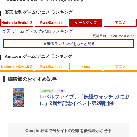
楽天市場 ゲーム/アニメ ランキング
Nintendo Switch 2
PlayStation 5
ゲームグッズ
アニメ
楽天 ゲームグッズ 売れ筋ランキング
更新日時：2026/08/08 02:00
楽天ランキングをもっと見る
Switch2 保護フィルム スイッチ2 保護フ
【中古】ドラゴンズドグマ 2ソフト:プレ
1
1
ィルム switch2 フィルム Switch2 ガラ
イステーション5ソフト／アクション・
Amazon ゲーム/アニメ ランキング
スフィルム スイッチ2 フィルム ガイド
ゲーム
貼り付け キット カバー Switch 2 本体
Nintendo Switch 2
PlayStation 5
Xbox
アニメ
アクセサリー Nintendo Switch2 ケース
￥1,910
劇場版「鬼滅の刃」無限城編 第一章 猗
1
可 透明 ブルーライト カット 99％ FIRM
窩座再来(通常版)【Blu-ray】 [ 吾峠呼世
E
編集部のおすすめ記事
晴 ]
￥1,000
ソニー・インタラクティブエンタテイン
スプラトゥーン レイダース|オンライン
PlayStation 5 デジタル・エディション
【純正品】Xbox ワイヤレス コントロー
【Amazon.co.jp限定】劇場版モノノ怪
Android
iOS
2
1
1
1
1
￥3,960
メント スティックモジュール（DualSen
コード版
日本語専用 Console Language: Japan
ラー + USB-C® ケーブル
第三章 蛇神 (Amazon.co.jp限定オリジ
レベルファイブ、「妖怪ウォッチ ぷにぷ
se Edge(TM) ワイヤレスコントローラー
ese only (CFI-2200B01)
ナル三方背収納ケース付きコレクション)
に」2周年記念イベント第2弾開催
用） [CFI-ZSM1G PS5 デュアルセンス
(オリジナル特典:オリジナル巾着＋メー
￥5,832
￥8,300
楽天1位 switch2 保護フィルム【他全機
エッジ スティックモジュール]
カー特典:【坤と離】二振りの剣、十翼よ
2
￥55,000
劇場版モノノ怪 唐傘【Blu-ray】 [ 中村
2
種】【2枚目半額&ケーブルもらえる】ス
り来たる！スタジオ描き下ろしイラスト
健治 ]
イッチ2 保護フィルム switch2 フィルム
ボード付) [Blu-ray]
￥2,679
Switch2 ガラスフィルム スイッチ Switc
【純正品】Xbox ワイヤレス コントロー
2
Google 検索で当サイトの記事を優先表示させる
￥8,044
h 保護フィルム 有機el ブルーライトカッ
￥10,780
スプラトゥーン レイダース -Switch2
Beast of Reincarnation -PS5 【特典】
ラー (ロボット ホワイト)
2
2