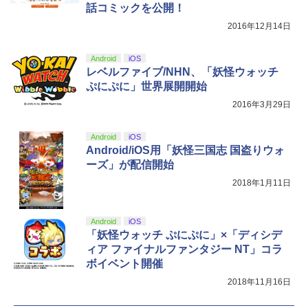
￥10,737
￥14,141
話コミックを公開！
￥1,480
【Amazon.co.jp限定】劇場版モノノ怪
2016年12月14日
5
第三章 蛇神 (オリジナル特典:オリジナル
巾着＋メーカー特典:【坤と離】二振りの
任天堂 【Switch2】Nintendo Switch 2
剣、十翼より来たる！スタジオ描き下ろ
Android
iOS
5
キャリングケース [BEE-A-PSSAA NSW
しイラストボード付) [DVD]
レベルファイブ/NHN、「妖怪ウォッチ
2 キャリングケ-ス]
ぷにぷに」世界展開開始
￥8,800
2016年3月29日
￥2,980
Android
iOS
Android/iOS用「妖怪三国志 国盗りウォ
ーズ」が配信開始
2018年1月11日
Android
iOS
「妖怪ウォッチ ぷにぷに」×「ディシデ
ィア ファイナルファンタジー NT」コラ
ボイベント開催
2018年11月16日