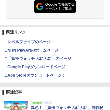
ト シート 本体 ガラス lite ケース カバー
プロダクトコード 封入
保護 画面 液晶保護 画面保護
テイクツー・インタラクティブ・ジャパ
￥6,449
3
￥7,681
ン 【PS5】『NBA 2K26』BEST PRICE
￥7,286
￥1,000
[ELJM-30885 PS5 NBA 2K26 レンカ]
劇場版「鬼滅の刃」無限城編 第一章 猗
2
「少女☆歌劇 レヴュースタァライト」2
3
窩座再来 通常版 [Blu-ray]
ndスタァライブ “Starry Desert”【Blu-r
￥4,060
ay】 [ スタァライト九九組 ]
【純正品】Xbox ワイヤレス コントロー
3
￥3,982
ラー (カーボンブラック)
【2,600件レビュー突破！】 Switch2 カ
関連リンク
3
Nintendo Switch 2(日本語・国内専用)
【純正品】ディスクドライブ(CFI-ZDD1
3
3
￥8,141
バー 超薄 ドック対応 クリアケース 強化
J) PlayStation 5
￥8,020
ガラスフィルム付属タイプあり Nintend
PlayStation5用カバー リズム ブルー
￥55,871
□レベルファイブのページ
4
o Switch2/Switch 有機EL/通常モデル対
￥11,849
応 保護ケース 分離式設計 着脱簡単 耐衝
劇場版「鬼滅の刃」無限城編 第一章 猗
□NHN PlayArtのホームページ
3
￥5,770
劇場版モノノ怪 第二章 火鼠【Blu-ray】
撃 (ボタンカバー*2付)
4
窩座再来 通常版 [DVD]
[ 鈴木清崇 ]
【純正品】Xbox 充電式バッテリー + US
4
□「妖怪ウォッチ ぷにぷに」のページ
B-C ケーブル
￥1,580
￥3,523
【純正品】DualSense ワイヤレスコン
ニンテンドープリペイド番号 9000円|オ
4
￥8,761
4
□Google Playダウンロードページ
トローラー ミッドナイト ブラック(CFI-
【初回特典付き】【2027年02月12日発
ンラインコード版
5
￥2,618
ZCT2J01)
売】 PLAION｜プレイオン トゥームレイ
□App Storeダウンロードページ：
ダー：レガシー・オブ・アトランティス
￥9,000
P20倍★薄くてじょうぶな Switch2 ケー
4
【PS5】
￥10,737
ス Switch / Switch2 inklink公式 収納ケ
劇場版「鬼滅の刃」無限城編 第一章 猗
4
「少女☆歌劇 レヴュースタァライト」3r
5
ース キャリングケース 耐衝撃 スイッチ
窩座再来 完全生産限定版 [Blu-ray]
￥7,420
dスタァライブ“Starry Diamond”【Blu-
【国内正規品】Thrustmaster スラスト
5
スイッチ2 Switch Switch2 ケース ポー
関連記事
ray】 [ スタァライト九九組 ]
マスター TH8S シフター - PC、PS4、P
ニンテンドープリペイド番号 5000円|オ
チ カバー バッグ バック ポータブル Nint
5
￥8,698
【純正品】DualSense ワイヤレスコン
S5、PS5 Pro、Xbox One、Xbox Serie
ンラインコード版
5
endo ニンテンドー スイッチ 可愛い か
トローラー(CFI-ZCT2J)
s X|S 対応の高精度 H パターン シフター
Android
iOS
￥9,149
わいい Switch2 保護フィルム
異色！ 「妖怪ウォッチ ぷにぷに」制作秘
￥5,000