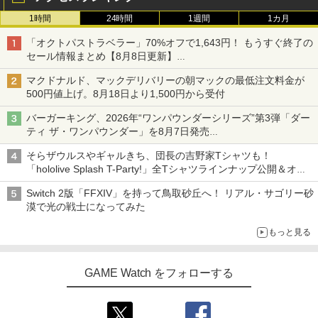
1時間
24時間
1週間
1カ月
「オクトパストラベラー」70%オフで1,643円！ もうすぐ終了の
セール情報まとめ【8月8日更新】
ニンテンドーeショップでは「大神 絶景版」が67%オフで990円
マクドナルド、マックデリバリーの朝マックの最低注文料金が
500円値上げ。8月18日より1,500円から受付
バーガーキング、2026年“ワンパウンダーシリーズ”第3弾「ダー
ティ ザ・ワンパウンダー」を8月7日発売
「特製ガーリックマヨソース」を使用した超大型チーズバーガー
そらザウルスやギャルきち、団長の吉野家Tシャツも！
「hololive Splash T-Party!」全Tシャツラインナップ公開＆オン
ライン販売開始
Switch 2版「FFXIV」を持って鳥取砂丘へ！ リアル・サゴリー砂
漠で光の戦士になってみた
もっと見る
GAME Watch をフォローする