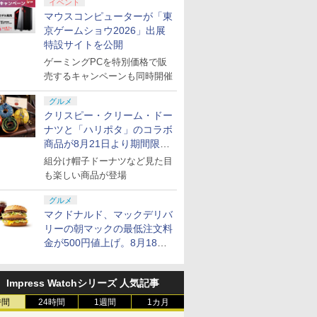
イベント
マウスコンピューターが「東
京ゲームショウ2026」出展
特設サイトを公開
ゲーミングPCを特別価格で販
売するキャンペーンも同時開催
グルメ
クリスピー・クリーム・ドー
ナツと「ハリポタ」のコラボ
商品が8月21日より期間限定
で発売
組分け帽子ドーナツなど見た目
も楽しい商品が登場
グルメ
マクドナルド、マックデリバ
リーの朝マックの最低注文料
金が500円値上げ。8月18日
より1,500円から受付
Impress Watchシリーズ 人気記事
時間
24時間
1週間
1カ月