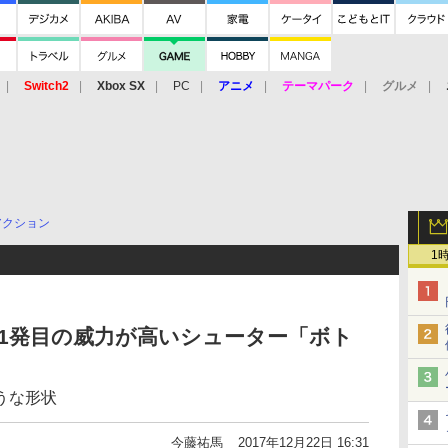
Switch2
Xbox SX
PC
アニメ
テーマパーク
グルメ
 Vita
3DS
アーケード
VR
アクション
1
1発目の威力が高いシューター「ボト
うな形状
今藤祐馬
2017年12月22日 16:31