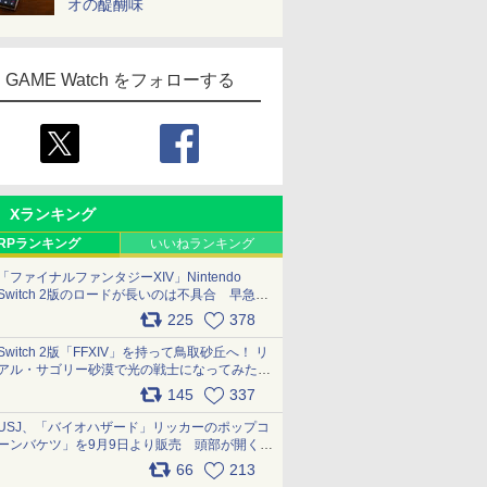
オの醍醐味
GAME Watch をフォローする
Xランキング
RPランキング
いいねランキング
「ファイナルファンタジーXIV」Nintendo
Switch 2版のロードが長いのは不具合 早急に
アップデートできるよう対応中
225
378
pic.x.com/s9S3nRCAGa
Switch 2版「FFXIV」を持って鳥取砂丘へ！ リ
アル・サゴリー砂漠で光の戦士になってみた
pic.x.com/qyOfL2uv1n
145
337
USJ、「バイオハザード」リッカーのポップコ
ーンバケツ」を9月9日より販売 頭部が開く仕
組み。味は恐怖を堪のう「味噌フレーバー」
66
213
pic.x.com/81MuXGahVM