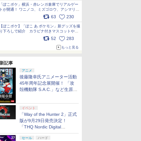
「ぽこポケ」横浜・赤レンガ倉庫でリアルゲー
トが開通！ ワニノコ、ミズゴロウ、アシマリ登
場シーンをレポート pic.x.com/LDgEByVl6D
63
230
【ぽこポケ】「ぽこ あ ポケモン」新グッズを撮
り下ろしで紹介 カラビナ付きマスコットやス
クエアポーチが仲間入り
52
283
pic.x.com/XmVAgBxaW5
もっと見る
新記事
アニメ
後藤隆幸氏アニメーター活動
45年周年記念展開催！ 「攻
殻機動隊 S.A.C.」など生原
画、総作画監督修正が展示
イベント
「Way of the Hunter 2」正式
7
8
9
10
版が9月29日発売決定！
「THQ Nordic Digital
Showcase 2026」まとめ
セール
ハード