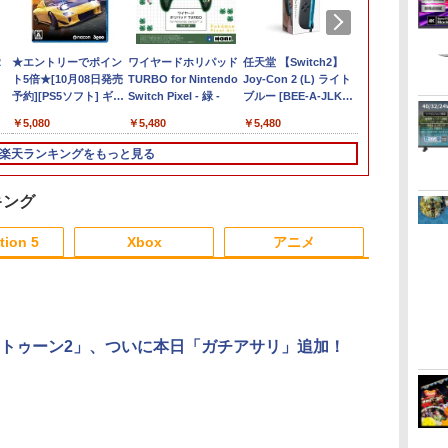
2
★エントリーでポイン
ワイヤードホリパッド
任天堂 【Switch2】
デイヴ・ザ・
ト5倍★[10月08日発売
TURBO for Nintendo
Joy-Con 2 (L) ライト
COMPLETE
予約][PS5ソフト] ギア
Switch Pixel - 緑 -
ブルー [BEE-A-JLKBA
EDITION Sw
クラブ アンリミテッド
NSW2 ジョイコン2 L
￥5,080
￥5,480
￥5,480
￥5,742
3 [ELJM-31021]
ライトブル-]
楽天ランキングをもっと見る
キング
3
3
3
4
4
4
5
5
5
6
6
6
tion 5
Xbox
アニメ
3
3
3
3
4
4
4
4
5
5
5
5
6
6
6
6
トゥーン2」、ついに本日「ガチアサリ」追加！
／
鴉
レ
【中古】
【中古】【3DS】ドラ
崖の上のポニョ 即納 ブ
[メール便OK]【新品】
指サック 6個入り【創
【特典】君たちはどう
【当店独自で＋P10倍
【楽天ランキング1位
『映画 ラブライブ！蓮
スパイク・チ
【中古】FIFA 
羅小黒戦記2 
クー
ボ
PS5DAEMON X
ゴンクエストXI 過ぎ去
ルーレイ ponyo 北米
【PS5】零 〜紅い蝶〜
業70年の老舗工場と共
生きるか【Blu-ray】
★要エントリー】【中
入賞】自動タップ機 オ
ノ空女学院スクールア
ト 【PS5】
Legacy Editio
望む未来(完
置
版
MACHINA
りし時を求めて
版 Two-Disc Blu-ray
REMAKE [PS5版]
同開発】驚きの反応力
(オリジナル トトロの
古】[PS5] オクトパス
ートクリッカー 連打装
イドルクラブ Bloom
ズ：スカイラ
Switch
版)【Blu-ray
ice
TITANIC SCION
DVD Combo 2枚組
日本製 音ゲー 指サッ
手ぬぐい) [ 宮崎駿 ]
トラベラー
置 USB給電 クリップ
Garden Party』(特装
スター ジャ
香菜 ]
￥2,735
￥543
￥3,520
￥3,320
￥1,080
￥5,385
￥4,180
￥1,380
￥8,580
￥5,590
￥2,534
￥8,580
フ
ジ
【USA正規品】スタジ
ク ゲーム用 First Hit
II(OCTOPATH
式 スマホ自動操作 日
限定版)【Blu-ray】 [
シャル・エデ