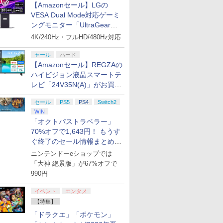
【Amazonセール】LGの
VESA Dual Mode対応ゲーミ
ングモニター「UltraGear
ダイバー
Tales of ARISE -
【中古】Nintendo
任天堂 【Switch2】ゼ
【楽天ブッ
27G850A-B」がお買い得！
4K/240Hz・フルHD/480Hz対応
Beyond the Dawn
Switch2ソフト マリオ
ルダの伝説 ブレス オ
典+特典】空
itch2版
Edition 【Switch2】
カート ワールド【鹿屋
ブ ザ ワイルド
2nd Ninte
セール
ハード
POT-P-ABLWA
店】
Nintendo Switch 2
2 Editio
￥6,230
￥7,700
￥7,710
￥8,055
【Amazonセール】REGZAの
Edition [NXS-P-
シ：NEO
AAAAH NSW2 ゼルダ
アガット+
ハイビジョン液晶スマートテ
ノデンセツ ブレス オ
外付特典】
レビ「24V35N(A)」がお買い
ブ ザ ワイルド]
得！
セール
PS5
PS4
Switch2
WIN
7
7
7
8
8
8
9
9
9
10
10
10
「オクトパストラベラー」
70%オフで1,643円！ もうす
ぐ終了のセール情報まとめ
【8月8日更新】
ニンテンドーeショップでは
7
7
7
7
8
8
8
8
9
9
9
9
10
10
10
10
「大神 絶景版」が67%オフで
990円
ュンソフ
23
ぼくらが
METAL GEAR SOLID :
【商品価格40,001円～
ヤマトよ永遠に
【特典】アサシン クリ
脳を鍛える大人の娯楽
グロウアップショウ ～
ソニックパワード
【中古】高橋名人の冒
フィギュア 1BOX 約
【特典】Mar
Brook Wi
機動警察パ
シティー
n -
全生産限定
MASTER
60,000円】楽天あんし
REBEL3199 7＜最終巻
イベント
エンタメ
ード ブラック フラッグ
ゲーム 4in1 麻雀 将棋
ひまわりのサーカス団
【PS5】鉄道にっぽ
険島3 [FAMILY
H115×W70×D60mm
Wolveri
コンバーター
アーリーデイ
イン リマ
】 [ 花澤
COLLECTION Vol.2
ん延長保証（自然故障
＞【Blu-ray】 [ 西崎義
RE:シンクロ(【先着購
レトロゲーム機 テレビ
～ 3 (完全生産限定版)
ん！RealPro 東京−神
COMPUTER]
PVC製 コレクション
封入特典】D
PS4 / Swit
ray】 [ 
【特集】
パン・スペ
【PS5】 VH012-J1
＋物損プラン）同一店
展 ]
入封入特典】黒髭のク
接続 ゲーム機 テレビゲ
【Blu-ray】 [ キルクス
奈川！ 東急電鉄 編
ディスプレイ用 インテ
Switch /
￥5,610
￥4,800
￥8,751
￥7,022
￥4,980
￥9,438
￥7,290
￥6,480
￥9,960
￥7,620
￥11,900
￥10,671
「ドラクエ」「ポケモン」
ィション
舗同時購入のみ 自然故
リムゾンパック)
ーム ワイヤレス コント
コレクション協会 ]
[ELJM-30987 PS5 テツ
リア 雑貨 模型 ホビー
アダプター