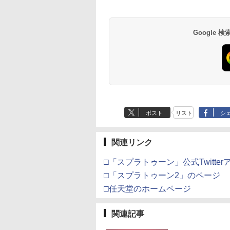
テンドープリペイ
イステーション ス
eSir G7 SE 有線
トよ永遠に
ニンテンドープリペイ
【Amazon.co.jp限
8BitDo M30 Xboxシリ
【Amazon.co.jp限
スプラトゥーン レイダ
PlayStation 5 デジタ
【純正品】Xbox ワイ
劇場版「鬼滅の刃」無
スプラトゥーン レイ
Beast of
【純正品】Xbox ワ
劇場版「鬼滅の刃」
ニッポン リアルプ
サイズ 置き物 飾
応 ワイヤレス/有線コ
PlayStation5 おすすめ
ァン 急速冷却 静音 
オジブリ 宮崎駿 
号 2000円|オンラ
チケット 15,000円
ムコントローラー
EL3199 7 [Blu-
ド番号 3000円|オンラ
定】 Logicool G ハン
ーズX | S、Xbox
定】劇場版「僕の心の
ース|オンラインコード
ル・エディション 日本
ヤレス コントローラー
限城編 第一章 猗窩座再
ース -Switch2
Reincarnation -PS5
ヤレス コントローラ
限城編 第一章 猗窩
トウキュウテツドウ
 小型 組み立て不
ントローラー対応 ゲー
着簡単 排熱 熱対策
ニメ 送料無料 日
コード版
ンラインコード版
X Series X|S
インコード版
コン G923 グランツー
One、およびWindows
ヤバイやつ」 Blu-
版
語専用 Console
+ USB-C® ケーブル
来 通常版 [Blu-ray]
【特典】プロダクト
(ロボット ホワイト)
来 通常版 [DVD]
]
完成品 観賞用 アニ
ムパッド 6軸ジャイロ
USBポート 省スペ
英語 USA正規品 ブ
￥6,446
X One Windows
リスモ7 Forza
の有線コントローラー
ray（Amazon.co.jp特
Language: Japanese
ード 封入
フィギュアケース対
振動機能 EVO基準準拠
耐久性 プレイステー
ーレイ DVD 2枚組bo
Google
000
,000
499
760
￥3,000
￥38,800
￥4,590
￥8,800
￥5,832
￥55,000
￥8,300
￥3,982
￥7,286
￥7,681
￥3,523
/11用 PCコントロー
Horizon 6 G923d
6ボタンレイアウト - 正
典：Blu-rayスリーブケ
only (CFI-2200B01)
【日本正規代理店】
ョン5対応 ディスク
combo pack コン
ゲームパッド ホー
式にライセンスされて
ース） [Blu-ray]
デジタル版の両方に
ック キキ
フェクトスティッ
います
応
3.5mmオーディオ
ック付き
ポスト
リスト
シ
関連リンク
□「スプラトゥーン」公式Twitte
□「スプラトゥーン2」のページ
□任天堂のホームページ
関連記事