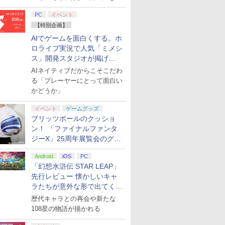
てみた
PC
イベント
【特別企画】
AIでゲームを面白くする。ホ
ロライブ実況で人気「ミメシ
ス」開発スタジオが掲げ
る“AI活用の信念”とは？【講
AIネイティブだからこそこだわ
演レポート】
る「プレーヤーにとって面白い
かどうか」
イベント
ゲームグッズ
ブリッツボールのクッショ
ン！ 「ファイナルファンタ
ジーX」25周年展覧会のグッ
ズ情報が公開
Android
iOS
PC
「幻想水滸伝 STAR LEAP」
先行レビュー 懐かしいキャ
ラたちが意外な形で出てくる
シリーズ完全新作！
歴代キャラとの再会や新たな
108星の物語が描かれる