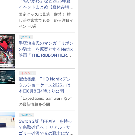
「ちいかわ」など2026年夏
プリペイ
ション ス
 Elite
ライブ！蓮
ぽこ あ ポケモン エキ
PlayStation 5 デジタ
GameSir G7 HE 有線
劇場版「鬼滅の刃」無
ニンテンドープリペイ
プレイステーション ス
HyperX Clutch
【Amazon.co.jp限
ニンテンドープリペイ
プレイステーション ス
GameSir G7 SE 有線
ヤマトよ永遠に
ニンテンド
【Amazon.
8BitDo M
【Amazon.
1 PS5 シテ
障：メーカー保証期間
ローラー付属 マージャ
ドウニッポン リアルプ
卓上サイズ 置き物 飾
応 ワイヤ
円|オンラ
,000円|
コントロー
クールア
スパンションパス|オン
ル・エディション 日本
ゲームコントローラー
限城編 第一章 猗窩座再
ド番号 500円|オンライ
トアチケット 3,000円|
Gladiate Xbox公式ラ
定】劇場版モノノ怪 第
ド番号 2000円|オンラ
トアチケット 15,000円
ゲームコントローラー
REBEL3199 7 [Blu-
ド番号 30
定】 Logic
ーズX | S
定】劇場版
イン リ
終了後、保証開始（メ
イベントまとめ【夏休み特
ン 麻雀倶楽部 将棋倶楽
ロ トウキュウテツドウ
り物 小型 組み立て不
ントローラ
ード版
 Core
loom
ラインコード版
語専用 (CFI-2200B01)
XBOX Series X|S
来 完全生産限定版
ンコード版
オンラインコード版
イセンス ゲーミング コ
三章 蛇神 (オリジナル
インコード版
|オンラインコード版
XBOX Series X|S
ray]
インコード
コン G92
One、およ
ヤバイやつ」
ーカー保証期間含め家
部 サラブレッドブリー
ヘン]
要 完成品 観賞用 アニ
ムパッド 
集】
限定グッズは見逃し厳禁！ 推
ワイト)
y』Blu-
+ ディスクドライブ
XBOX One Windows
[DVD]
ントローラー 有線 日本
特典:オリジナル巾着＋
XBOX One Windows
リスモ7 Fo
の有線コン
ray（Amaz
電5年間/PC・タブレッ
ダーIII イーハトーヴォ
メ フィギュアケース対
振動機能 
￥4,400
￥66,980
￥7,999
￥7,828
￥500
￥3,000
￥4,980
￥9,900
￥2,000
￥15,000
￥6,499
￥8,760
￥3,000
￥38,800
￥4,590
￥8,800
し活や家族でも楽しめる注目イ
定版）
(CFI-ZDD1J) セット
10/11用 PCコントロー
正規代理店品 6L366AA
メーカー特典:【坤と
10/11用 PCコントロー
Horizon 6
6ボタンレイ
典：Blu-
ト3年間保証）、物損故
物語 大人向け 脳トレ
応
【日本正規
ベント8選
ラーゲームパッド ホー
離】二振りの剣、十翼
ラーゲームパッド ホー
式にライセ
ース） [Blu
障：本保証開始日から5
HDMI USB プレゼント
ル効果スティック付き
より来たる！スタジオ
ルエフェクトスティッ
います
年間保証
KTFC-008B
ビデオゲームコントロ
描き下ろしイラストボ
クと3.5mmオーディオ
アニメ
ーラー（ブラック）
ード付) [Blu-ray]
ジャック付き
手塚治虫氏のマンガ「リボン
の騎士」を原案とするNetflix
映画「THE RIBBON HERO
リボンヒーロー」本日配信開
始
イベント
配信番組「THQ Nordicデジ
タルショーケース2026」は
本日8月8日4時より公開！
「Expeditions: Samurai」など
の最新情報を公開
Switch2
Switch 2版「FFXIV」を持っ
て鳥取砂丘へ！ リアル・サ
ゴリー砂漠で光の戦士になっ