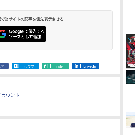
ダ
イ
無
Nintendo Switch 2(日
【純正品】ディスクド
【純正品】Xbox ワイ
【Amazon.co.jp限
ニンテンドープリペイ
【純正品】DualSense
【純正品】Xbox 充電
劇場版「鬼滅の刃」無
ニンテンドープリペイ
【純正品】DualSense
【国内正規品】
【Amazon.co.jp限
ニンテンドー
プレイステー
【純正品】Xbox
『映画 ラブ
装
ア
オジブリ ブルーレ
スマホゲーム [ 荒野行
TRAVELER 2) スクウ
本語説明書付き
矢立肇 ]
[ELJM-3094
ー
座再
本語・国内専用)
ライブ(CFI-ZDD1J)
ヤレス コントローラー
定】劇場版モノノ怪 第
ド番号 9000円|オンラ
ワイヤレスコントロー
式バッテリー + USB-C
限城編 第一章 猗窩座
ド番号 5000円|オンラ
ワイヤレスコントロー
Thrustmaster スラス
定】劇場版モノノ怪 第
ド番号 1000
トアチケット 10
ワイヤレス 
ノ空女学院ス
本語
イ・DVD 2枚組ボック
動 FPS PUBG ]
ェア・エニックス
iPhone/Android対応
ィ-ズスカイラ
コ
PlayStation 5
(カーボンブラック)
三章 蛇神
インコード版
ラー ミッドナイト ブ
ケーブル
再来 完全生産限定版
インコード版
ラー(CFI-ZCT2J)
トマスター TH8S シフ
三章 蛇神 (オリジナル
インコード版
オンラインコ
ラー Series 2
イドルクラブ B
ース
ル
ス ジブリ ポニョ 宮
(20230224)
いいね/ゲーム周回/ラ
マスタ-]
￥55,491
(Amazon.co.jp限定オ
ラック(CFI-ZCT2J01)
[Blu-ray]
ター - PC、PS4、
特典:オリジナル巾着＋
Edition (ホ
Garden Part
シ
x
崎駿 監督 作品 日本語
イブ/推し活対応 (ホワ
 検索で当サイトの記事を優先表示させる
￥11,980
￥8,020
￥10,780
￥9,000
￥10,737
￥2,618
￥8,698
￥5,000
￥10,737
￥14,141
￥8,800
￥1,000
￥10,000
￥18,500
￥8,589
リジナル三方背収納ケ
PS5、PS5 Pro、Xbox
メーカー特典:【坤と
ray（特装限
版
ボパ
英語 他言語 送料無料
イト)
ース付きコレクション)
One、Xbox Series X|S
離】二振りの剣、十翼
対
(オリジナル特典:オリ
対応の高精度 H パター
より来たる！スタジオ
ジナル巾着＋メーカー
ン シフター
描き下ろしイラストボ
特典:【坤と離】二振り
ード付) [DVD]
の剣、十翼より来た
る！スタジオ描き下ろ
しイラストボード付)
[Blu-ray]
ェア
はてブ
note
LinkedIn
rアカウント