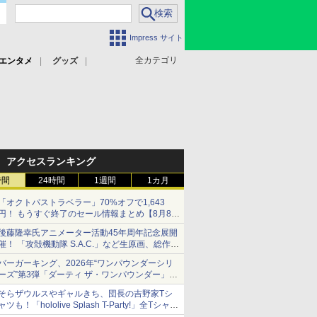
Impress サイト
全カテゴリ
エンタメ
グッズ
アクセスランキング
時間
24時間
1週間
1カ月
「オクトパストラベラー」70%オフで1,643
円！ もうすぐ終了のセール情報まとめ【8月8日
更新】
後藤隆幸氏アニメーター活動45年周年記念展開
ニンテンドーeショップでは「大神 絶景版」が
催！ 「攻殻機動隊 S.A.C.」など生原画、総作画
67%オフで990円
監督修正が展示
バーガーキング、2026年“ワンパウンダーシリ
ーズ”第3弾「ダーティ ザ・ワンパウンダー」を
8月7日発売
そらザウルスやギャルきち、団長の吉野家Tシ
「特製ガーリックマヨソース」を使用した超大
ャツも！「hololive Splash T-Party!」全Tシャツ
型チーズバーガー
ラインナップ公開＆オンライン販売開始