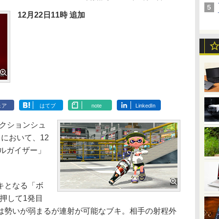
12月22日11時 追加
ェア
はてブ
note
LinkedIn
用アクションシュ
において、12
トルガイザー」
キとなる「ボ
押して1発目
は勢いが弱まるが連射が可能なブキ。相手の射程外