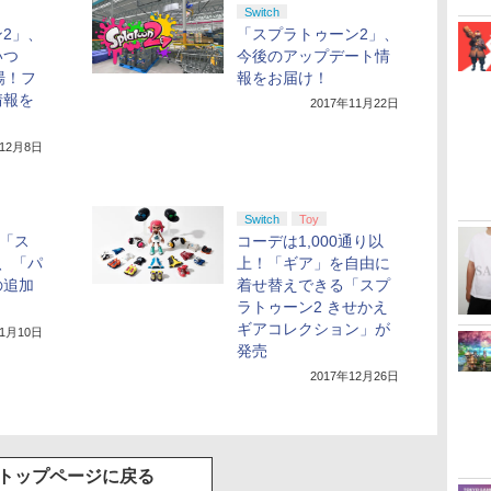
Switch
2」、
「スプラトゥーン2」、
いつ
今後のアップデート情
登場！フ
報をお届け！
情報を
2017年11月22日
年12月8日
Switch
Toy
！「ス
コーデは1,000通り以
、「パ
上！「ギア」を自由に
の追加
着せ替えできる「スプ
ラトゥーン2 きせかえ
ギアコレクション」が
11月10日
発売
2017年12月26日
トップページに戻る