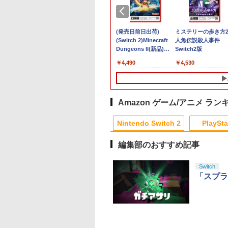
堂 【Switch2】ゼ
【楽天ブックス限定特
(発売日前日出荷)
ミステリーの歩き方
の伝説 ブレス オ
典+特典】空の軌跡 the
(Switch 2)Minecraft
人魚伝説殺人事件
ザ ワイルド
2nd Nintendo Switch
Dungeons II(新品)
Switch2版
tendo Switch 2
2 Edition(DLCチラ
(2026年9月30日発売)
710
￥8,055
￥4,490
￥4,530
ion [NXS-P-
シ：NEOブレイサー・
AAH NSW2 ゼルダ
アガット+【早期購入
ンセツ ブレス オ
外付特典】DLCチラシ)
ザ ワイルド]
Amazon ゲーム/アニメ ラン
10
10
10
1
1
1
2
2
2
Nintendo Switch 2
PlaySta
編集部のおすすめ記事
10
10
10
10
1
1
1
1
2
2
2
2
Switch
「スプラ
ックパワード
古】高橋名人の冒
ギュア 1BOX 約
【特典】Marvel’s
Brook Wingman P5s
機動警察パトレイバー
【ホリ公式】【SONY
【中古】スーパーダン
【中古】【未使用品】
＼10％OFFクーポン
【中古】東京鬼祓師 
魔女の宅急便 ブルー
S5】鉄道にっぽ
 [FAMILY
5×W70×D60mm
Wolverine(【早期購入
コンバーター PS5 /
アーリーデイズ【Blu-
ライセンス商品】
ガンロンパ2 さよなら
アバター：ファイヤ
PS5用 冷却ファン 
乃杜學園奇譚 - PSP
イ DVD 即納 2枚組 
RealPro 東京−神
MPUTER]
C製 コレクション
封入特典】DLC)
PS4 / Switch2 /
ray】 [ 冨永みーな 他 ]
DualSense™ワイヤレ
絶望学園 (通常版) -
ー・アンド・アッシュ
リングファン 冷却装
ックス 北米版 劇場
￥418
！ 東急電鉄 編
スプレイ用 インテ
Switch / PC対応 変換
スコントローラー専用
PSP
[通常版本編ブルーレイ
USBクーラー 外付け
Kiki's Delivery Serv
290
480
960
￥7,620
￥11,900
￥10,671
￥1,580
￥350
￥2,980
￥2,680
￥3,410
JM-30987 PS5 テツ
 雑貨 模型 ホビー
アダプター アケコン対
充電USBケーブル for
ディスクのみ]
自動冷却ファン 三つ
Blu-ray + DVD スタ