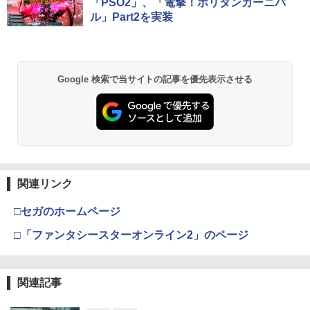
コード版
日本語専用 Console Language: Japan
ラー + USB-C® ケーブル
窩座再来 通常版 [Blu-ray]
「PSO2」、「電撃！ポリタンカーニバ
ese only (CFI-2200B01)
ル」Part2を実装
￥5,832
￥8,300
￥3,982
￥55,000
【純正品】Xbox ワイヤレス コントロー
2
Google 検索で当サイトの記事を優先表示させる
スプラトゥーン レイダース -Switch2
劇場版「鬼滅の刃」無限城編 第一章 猗
Beast of Reincarnation -PS5 【特典】
ラー (ロボット ホワイト)
2
2
2
窩座再来 通常版 [DVD]
プロダクトコード 封入
￥6,447
￥7,681
￥3,523
￥7,286
【純正品】Xbox ワイヤレス コントロー
3
ラー (カーボンブラック)
関連リンク
Nintendo Switch 2(日本語・国内専用)
【Amazon.co.jp限定】劇場版モノノ怪
【純正品】ディスクドライブ(CFI-ZDD1
3
3
3
第三章 蛇神 (Amazon.co.jp限定オリジ
J) PlayStation 5
￥8,020
ナル三方背収納ケース付きコレクション)
￥55,491
□セガのホームページ
(オリジナル特典:オリジナル巾着＋メー
￥11,849
カー特典:【坤と離】二振りの剣、十翼よ
□「ファンタシースターオンライン2」のページ
り来たる！スタジオ描き下ろしイラスト
【純正品】Xbox 充電式バッテリー + US
4
ボード付) [Blu-ray]
B-C ケーブル
【純正品】DualSense ワイヤレスコン
ニンテンドープリペイド番号 9000円|オ
4
4
￥10,780
関連記事
トローラー ミッドナイト ブラック(CFI-
ンラインコード版
￥2,618
ZCT2J01)