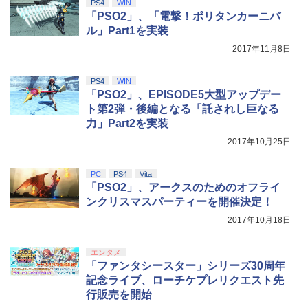
￥9,000
PS4
WIN
￥10,737
「PSO2」、「電撃！ポリタンカーニバ
劇場版「鬼滅の刃」無限城編 第一章 猗
4
ル」Part1を実装
窩座再来 完全生産限定版 [Blu-ray]
【国内正規品】Thrustmaster スラスト
5
2017年11月8日
マスター TH8S シフター - PC、PS4、P
ニンテンドープリペイド番号 5000円|オ
5
￥8,698
【純正品】DualSense ワイヤレスコン
S5、PS5 Pro、Xbox One、Xbox Serie
ンラインコード版
5
トローラー(CFI-ZCT2J)
s X|S 対応の高精度 H パターン シフター
PS4
WIN
￥5,000
「PSO2」、EPISODE5大型アップデー
￥10,737
￥14,141
ト第2弾・後編となる「託されし巨なる
『映画 ラブライブ！蓮ノ空女学院スクー
5
力」Part2を実装
ルアイドルクラブ Bloom Garden Part
y』Blu-ray（特装限定版）
2017年10月25日
￥8,589
PC
PS4
Vita
「PSO2」、アークスのためのオフライ
ンクリスマスパーティーを開催決定！
2017年10月18日
エンタメ
「ファンタシースター」シリーズ30周年
記念ライブ、ローチケプレリクエスト先
行販売を開始