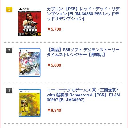
【楽天ブックス限定特典】ドンキーコン
カプコン 【PS5】レッド・デッド・リデ
1
1
グ バナンザ(「スーパーマリオ」ステッ
ンプション [ELJM-30880 PS5 レッドデ
カー2種)
ッドリデンプション]
￥7,902
￥5,790
[Switch 2] マリオテニス フィーバー
【新品】PS5ソフト デジモンストーリー
2
2
（ダウンロード版） ※6,400ポイント
タイムストレンジャー【都城店】
までご利用可 ■
￥5,800
￥7,979
コーエーテクモゲームス 真・三國無双2
【特典】ほの暮しの庭 switch2版(【初
3
3
with 猛将伝 Remastered【PS5】 ELJM
回外付特典】切り取れるクリアカード)
30997 [ELJM30997]
￥8,118
￥6,340