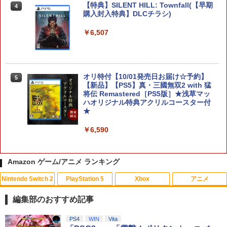
amiibo すりみ連合セット[フウカ【レイ
【特典】SILENT HILL: Townfall(【早期
4
4
ダース】/ウツホ【レイダース】/マンタ
購入封入特典】DLCチラシ)
ロー【レイダース】]（スプラトゥーンシ
リーズ）
￥6,507
￥8,137
オリ特付【10/01発売日お届け☆予約】
5
【新品】【PS5】真・三國無双2 with 猛
【特典】進撃の巨人3 Switch2版(【早
5
将伝 Remastered［PS5版］★浅草マッ
期購入封入特典】DLC)
ハオリジナル特典アクリルコースター付
★
￥8,518
￥6,590
Amazon ゲーム/アニメ ランキング
Nintendo Switch 2
PlayStation 5
Xbox
アニメ
編集部のおすすめ記事
スプラトゥーン レイダース|オンライン
PlayStation 5 デジタル・エディション
【純正品】Xbox ワイヤレス コントロー
劇場版「鬼滅の刃」無限城編 第一章 猗
PS4
WIN
Vita
1
1
1
1