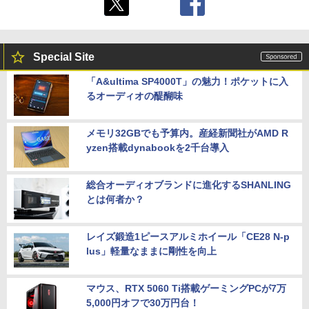
Special Site
「A&ultima SP4000T」の魅力！ポケットに入
るオーディオの醍醐味
メモリ32GBでも予算内。産経新聞社がAMD R
yzen搭載dynabookを2千台導入
総合オーディオブランドに進化するSHANLING
とは何者か？
レイズ鍛造1ピースアルミホイール「CE28 N-p
lus」軽量なままに剛性を向上
マウス、RTX 5060 Ti搭載ゲーミングPCが7万
5,000円オフで30万円台！