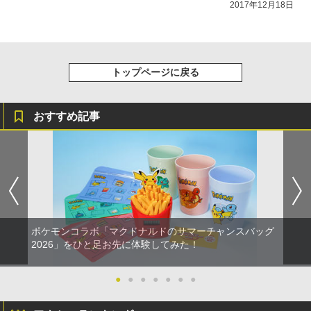
2017年12月18日
トップページに戻る
おすすめ記事
ポケモンコラボ「マクドナルドのサマーチャンスバッグ
2026」をひと足お先に体験してみた！
●
●
●
●
●
●
●