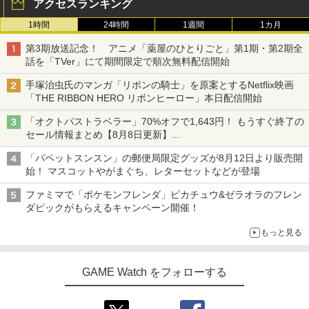
アクセスランキング
1時間
24時間
1週間
1カ月
第3期放送記念！ アニメ「薬屋のひとりごと」第1期・第2期全
話を「TVer」にて期間限定で順次無料配信開始
手塚治虫氏のマンガ「リボンの騎士」を原案とするNetflix映画
「THE RIBBON HERO リボンヒーロー」本日配信開始
「オクトパストラベラー」70%オフで1,643円！ もうすぐ終了の
セール情報まとめ【8月8日更新】
ニンテンドーeショップでは「大神 絶景版」が67%オフで990円
「パペットスンスン」の郵便局限定グッズが8月12日より販売開
始！ マスコットやがまぐち、レターセットなどが登場
ファミマで「ポケモンフレンダ」ピカチュウ&ゼラオラのフレン
ダピックがもらえるキャンペーン開催！
もっと見る
GAME Watch をフォローする