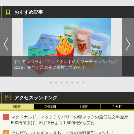
￥8,800
おすすめ記事
ポケモンコラボ「マクドナルドのサマーチャンスバッグ
2026」をひと足お先に体験してみた！
●
●
●
●
●
●
●
アクセスランキング
1時間
24時間
1週間
1カ月
マクドナルド、マックデリバリーの朝マックの最低注文料金が
500円値上げ。8月18日より1,500円から受付
そらザウルスやギャルきち、団長の吉野家Tシャツも！