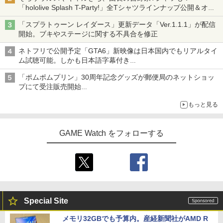
「hololive Splash T-Party!」全Tシャツラインナップ公開＆オン
ライン販売開始
「スプラトゥーン レイダース」更新データ「Ver.1.1.1」が配信
開始。ブキやステージに関する不具合を修正
ネトフリで公開予定「GTA6」新映像は日本国内でもリアルタイ
ム試聴可能。しかも日本語字幕付き
Netflixから公式回答あり
「ポムポムプリン」30周年記念グッズが郵便局のネットショッ
プにて受注販売開始
「おもちもちもちクッション」など今年だけの限定商品が登場
もっと見る
GAME Watch をフォローする
Special Site
メモリ32GBでも予算内。産経新聞社がAMD R