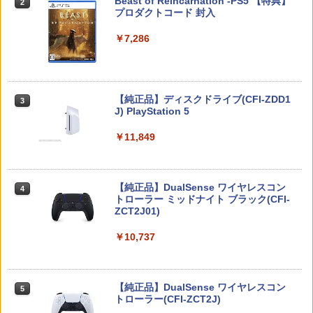
Beast of Reincarnation -PS5 【特典】
2
め 保護ケース 汚れ 傷防止 簡単装着 軽量
2
プロダクトコード 封入
カラフル 装着したまま充電可能 猫耳デ
￥6,810
￥6,445
ザイン 可愛い かわいい
￥7,286
【中古】ポケットモンスター バイオレッ
3
￥900
【送料無料】劇場版「鬼滅の刃」無限城
3
ト -Switch
編 第一章 猗窩座再来(通常版)【Blu-ra
【特典】ドラゴンクエストI＆II Switch
3
y】/アニメーション[Blu-ray]【返品種別
2版(40周年スライムアクリルチャーム)
￥3,228
A】
Nintendo Switch 2(日本語・国内専用)
【純正品】ディスクドライブ(CFI-ZDD1
3
3
REANIMAL（リアニマル） PS5版
￥6,986
3
J) PlayStation 5
￥4,400
￥55,871
￥3,076
￥11,849
任天堂 『とびだせ どうぶつの森 amiibo
4
【SALE・大幅値下げ・新品・未開封
4
+』amiiboカード【サンリオキャラクタ
鬼滅の宴 -遊郭編ー【完全生産限定版】
品】ホグワーツ・レガシー Switch 2
4
ーズコラボ】 [NVL-E-ME2B アミーボカ
【Blu-ray】 [ 花江夏樹 ]
【ポスト投函】※セール品のため、返品
ード サンリオコラボ]
【純正品】DualSense ワイヤレスコン
及び製品保証の対象外となります。
ニンテンドープリペイド番号 9000円|オ
4
4
トローラー ミッドナイト ブラック(CFI-
【PS4】メタファー：リファンタジオ - P
￥6,160
ンラインコード版
4
￥330
ZCT2J01)
S4 4984995907550
￥7,000
￥9,000
￥10,737
￥3,300
【通常版 Blu-ray/DVD】【場面写クリア
5
Switch2 ケース レザーケース スイッチ2
5
カード3枚セット（竈門炭治郎、冨岡義
任天堂 【Switch2】ゼルダの伝説 ブレス
5
Nintendo 対応 スイッチ スイッチツー
勇、猗窩座）】 劇場版「鬼滅の刃」無限
オブ ザ ワイルド Nintendo Switch 2 Ed
ニンテンドープリペイド番号 5000円|オ
5
シンプル ミニマル PUレザー 革 カバー
城編 第一章 猗窩座再来
【純正品】DualSense ワイヤレスコン
ition [NXS-P-AAAAH NSW2 ゼルダノデ
ンラインコード版
5
ポーチ ストラップ付属 オシャレ ソフト
【PS5】UNDER NIGHT IN-BIRTH II Sy
トローラー(CFI-ZCT2J)
ンセツ ブレス オブ ザ ワイルド]
5
収納 ガジェットケース クリスマス ギフ
s:Celes Limited Box【同梱物】DLC
￥7,450