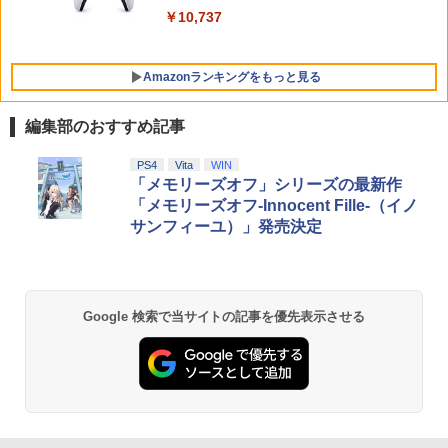
￥5,000
ト プレゼント 送料無料
『UNI2シーズンパス』 & 特装BOX & Art
￥10,737
￥7,710
Book & Soundtrack & アナウンスキャ
￥3,480
ラクター 24キャラクターセットDLC - P
S5 4510772240048
Amazonランキングをもっと見る
￥4,100
編集部のおすすめ記事
【純正品】Xbox ワイヤレス コントロー
【Amazon.co.jp限定】劇場版モノノ怪
PS4
Vita
WIN
1
1
ラー + USB-C® ケーブル
第三章 蛇神 (Amazon.co.jp限定オリジ
「メモリーズオフ」シリーズの最新作
ナル三方背収納ケース付きコレクション)
「メモリーズオフ-Innocent Fille-（イノ
(オリジナル特典:オリジナル巾着＋メー
￥8,300
サンフィーユ）」発売決定
カー特典:【坤と離】二振りの剣、十翼よ
り来たる！スタジオ描き下ろしイラスト
ボード付) [Blu-ray]
【純正品】Xbox ワイヤレス コントロー
2
￥10,780
ラー (ロボット ホワイト)
Google 検索で当サイトの記事を優先表示させる
￥7,681
劇場版「鬼滅の刃」無限城編 第一章 猗
2
窩座再来 通常版 [Blu-ray]
【純正品】Xbox 充電式バッテリー + US
3
￥3,964
B-C ケーブル