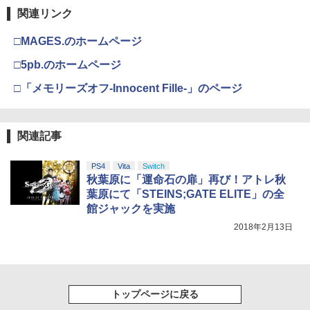
関連リンク
￥2,618
□MAGES.のホームページ
劇場版「鬼滅の刃」無限城編 第一章 猗
3
窩座再来 通常版 [DVD]
□5pb.のホームページ
【純正品】Xbox ワイヤレス コントロー
4
￥3,523
□「メモリーズオフ-Innocent Fille-」のページ
ラー (カーボンブラック)
￥8,020
関連記事
劇場版「鬼滅の刃」無限城編 第一章 猗
4
窩座再来 完全生産限定版 [Blu-ray]
【純正品】Xbox Elite ワイヤレス コン
5
PS4
Vita
Switch
トローラー Series 2 Core Edition (ホワ
秋葉原に「運命石の扉」再び！アトレ秋
￥8,698
イト)
葉原にて「STEINS;GATE ELITE」の全
館ジャックを実施
￥18,500
2018年2月13日
【Amazon.co.jp限定】劇場版モノノ怪
5
第三章 蛇神 (オリジナル特典:オリジナル
巾着＋メーカー特典:【坤と離】二振りの
剣、十翼より来たる！スタジオ描き下ろ
しイラストボード付) [DVD]
トップページに戻る