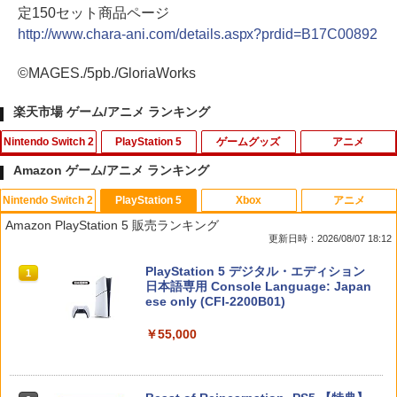
定150セット商品ページ
http://www.chara-ani.com/details.aspx?prdid=B17C00892
©MAGES./5pb./GloriaWorks
楽天市場 ゲーム/アニメ ランキング
Nintendo Switch 2
PlayStation 5
ゲームグッズ
アニメ
Amazon ゲーム/アニメ ランキング
Nintendo Switch 2
PlayStation 5
Xbox
アニメ
スーパーボンバーマン コレクション Nin
【当店独自で＋P10倍★要エントリー】
【中古】トモダチコレクション
【中古】【未使用品】モアナと伝説の海
1
1
1
1
Amazon PlayStation 5 販売ランキング
tendo Switch 2 Edition
【中古】[PS5] EA SPORTS FC 24 エレ
MovieNEX [DVDのみ]
更新日時：2026/08/07 18:12
クトロニック・アーツ (20230929)
￥466
￥5,920
￥2,780
スプラトゥーン レイダース|オンライン
PlayStation 5 デジタル・エディション
1
1
￥700
コード版
日本語専用 Console Language: Japan
ese only (CFI-2200B01)
￥5,832
[Switch] あつまれ どうぶつの森 ハッ
2
￥55,000
【08/11発売★予約】[メール便OK]【新
【中古】【未使用品】モアナと伝説の海
PS5 コントローラー用 シリコンカバー P
2
2
2
ピーホームパラダイス （ダウンロード
品】【NS2】The Elder Scrolls IV: Obli
2 [DVDのみ]
S5用 コントローラーシリコンカバー PS
版） ※2,000ポイントまでご利用可
vion Remastered - Deluxe Edition[予
5保護カバー シリコンプロテクト プレイ
約品]
ステーション5 周辺機器 グリップ 滑り止
￥3,480
￥2,500
スプラトゥーン レイダース -Switch2