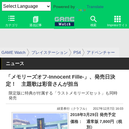
Powered by
Translate
カテゴリ
過去記事
検索
Impressサイト
GAME Watch
プレイステーション
PS4
アドベンチャー
ニュース
「メモリーズオフ-Innocent Fille-」、発売日決
定！ 主題歌は彩音さんが担当
限定版に特典が付属する「ラストメモリーズセット」も同時
発売
緑里孝行（クラフル）
2017年12月7日 16:03
2018年3月29日 発売予定
価格：
通常版 7,800円（税
別）