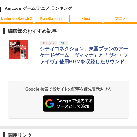
Amazon ゲーム/アニメ ランキング
Nintendo Switch 2
PlayStation 5
Xbox
アニメ
【中古】【Blu−ray】この世界の片隅
1
に ブックレット付 / 片渕須直【監督】
編集部のおすすめ記事
￥1,412
スプラトゥーン レイダース|オンライン
PlayStation 5 デジタル・エディション
【純正品】Xbox ワイヤレス コントロー
劇場版「鬼滅の刃」無限城編 第一章 猗
エンタメ
AC
1
1
1
1
コード版
日本語専用 Console Language: Japan
ラー + USB-C® ケーブル
窩座再来 通常版 [Blu-ray]
シティコネクション、東亜プランのアー
ese only (CFI-2200B01)
ケードゲーム「ヴィマナ」と「ヴイ・フ
￥5,832
￥8,300
￥3,982
ァイヴ」使用BGMを収録したサウンドト
￥55,000
【中古】【Blu−ray】トイ・ストーリー3
2
ラックが発売決定
スーパー・セット / リー・アンクリッ
チ【監督】
【純正品】Xbox ワイヤレス コントロー
2
スプラトゥーン レイダース -Switch2
劇場版「鬼滅の刃」無限城編 第一章 猗
Beast of Reincarnation -PS5 【特典】
ラー (ロボット ホワイト)
2
2
￥1,648
2
Google 検索で当サイトの記事を優先表示させる
窩座再来 通常版 [DVD]
プロダクトコード 封入
￥6,446
￥7,681
￥3,523
￥7,286
【送料無料】劇場版「鬼滅の刃」無限城
3
編 第一章 猗窩座再来(通常版)【Blu-ra
y】/アニメーション[Blu-ray]【返品種別
【純正品】Xbox ワイヤレス コントロー
3
A】
ラー (カーボンブラック)
Nintendo Switch 2(日本語・国内専用)
【Amazon.co.jp限定】劇場版モノノ怪
【純正品】ディスクドライブ(CFI-ZDD1
3
3
3
第三章 蛇神 (Amazon.co.jp限定オリジ
J) PlayStation 5
関連リンク
￥4,400
￥8,020