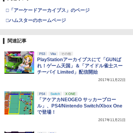
ナル三方背収納ケース付きコレクション)
￥55,491
(オリジナル特典:オリジナル巾着＋メー
￥11,980
□「アーケードアーカイブス」のページ
カー特典:【坤と離】二振りの剣、十翼よ
り来たる！スタジオ描き下ろしイラスト
□ハムスターのホームページ
サマーウォーズ ブルーレイ blu-ray 劇場
【純正品】Xbox 充電式バッテリー + US
4
4
ボード付) [Blu-ray]
版 北米版 最新盤 アニメ ブルーレイ 細田
B-C ケーブル
【純正品】DualSense ワイヤレスコン
守 summer wars BD USA正規品 海外版
ニンテンドープリペイド番号 9000円|オ
4
4
￥10,780
トローラー ミッドナイト ブラック(CFI-
日本語 英語 他言語 Summer Wars
ンラインコード版
￥2,618
ZCT2J01)
関連記事
￥5,500
￥9,000
￥10,737
PS3
Vita
その他
劇場版「鬼滅の刃」無限城編 第一章 猗
4
PlayStationアーカイブスにて「GUNば
窩座再来 完全生産限定版 [Blu-ray]
【国内正規品】Thrustmaster スラスト
5
れ！ゲーム天国」＆「アイドル雀士スー
マスター TH8S シフター - PC、PS4、P
シュタインズ・ゲート コンプリート シ
ニンテンドープリペイド番号 5000円|オ
5
5
￥8,698
チーパイ Limited」配信開始
【純正品】DualSense ワイヤレスコン
S5、PS5 Pro、Xbox One、Xbox Serie
リーズ ブルーレイ 全話 Steins Gate : T
ンラインコード版
5
トローラー(CFI-ZCT2J)
s X|S 対応の高精度 H パターン シフター
he Complete Series STEINS;GATE シ
2017年11月22日
ュタインズゲート blu-ray Steins ; Gate
￥5,000
全話 廉価版 日本語 英語 正規品 シュタイ
￥10,737
￥14,141
ンズ ゲート ブルーレイ コンプリート シ
PS4
Switch
X ONE
【Amazon.co.jp限定】劇場版モノノ怪
5
リーズ リージョン B
「アケアカNEOGEO サッカーブロー
第三章 蛇神 (オリジナル特典:オリジナル
ル」、PS4/Nintendo Switch/Xbox One
巾着＋メーカー特典:【坤と離】二振りの
￥5,500
で登場！
剣、十翼より来たる！スタジオ描き下ろ
しイラストボード付) [DVD]
2017年11月21日
￥8,800