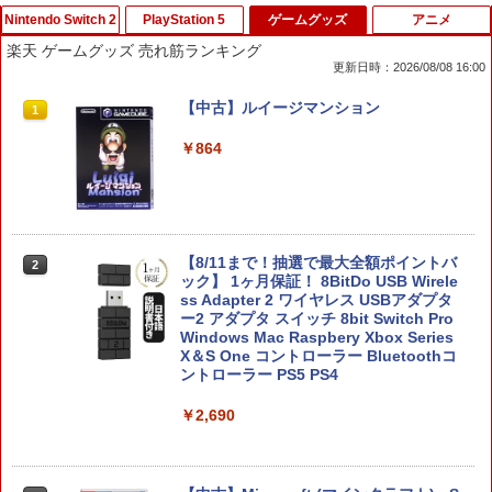
Nintendo Switch 2
PlayStation 5
ゲームグッズ
アニメ
楽天 ゲームグッズ 売れ筋ランキング
更新日時：2026/08/08 16:00
任天堂 【Switch2】ゼノブレイド ディフ
PS5コントローラー用シリコンケース Pl
【中古】ルイージマンション
1
1
1
ィニティブ・エディション Nintendo S
ayStation5用 プレイステーション プレ
witch 2 Edition [NXS-P-AUBQB NSW2
ステ5用 シリコンカバー コントローラー
￥864
ゼノブレイド ディフィニティブ エディ
ケース コントローラーカバー 保護カバ
ション]
ー 保護ケース DualSense オープン設計
人気 オススメ 装着したまま充電可能 白
黒赤青 コントローラー用ケース
￥6,810
￥580
【8/11まで！抽選で最大全額ポイントバ
2
ック】 1ヶ月保証！ 8BitDo USB Wirele
ss Adapter 2 ワイヤレス USBアダプタ
ヨッシーとフカシギの図鑑
2
ー2 アダプタ スイッチ 8bit Switch Pro
Windows Mac Raspbery Xbox Series
【楽天1位】【即日発送】PS5 コントロ
￥7,021
2
X＆S One コントローラー Bluetoothコ
ーラー 充電スタンド ps5 DualSense Ed
ントローラー PS5 PS4
ge コントローラー 充電器 USB給電式 充
電スタンド ソニー プレイステーション5
PlayStation5 コントローラー対応 プレ
￥2,690
ステ コントローラー 急速 プレステ5 LE
Dライト
FINAL FANTASY X/X-2 HD Remaster
3
【Switch2】 POT-P-ABPVA
￥1,980