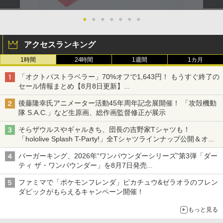
●
●
●
●
●
●
●
アクセスランキング
1時間
24時間
1週間
1カ月
「オクトパストラベラー」70%オフで1,643円！ もうすぐ終了の
セール情報まとめ【8月8日更新】
ニンテンドーeショップでは「大神 絶景版」が67%オフで990円
後藤隆幸氏アニメーター活動45年周年記念展開催！ 「攻殻機動
隊 S.A.C.」など生原画、総作画監督修正が展示
そらザウルスやギャルきち、団長の吉野家Tシャツも！
「hololive Splash T-Party!」全Tシャツラインナップ公開＆オン
ライン販売開始
バーガーキング、2026年“ワンパウンダーシリーズ”第3弾「ダー
ティ ザ・ワンパウンダー」を8月7日発売
「特製ガーリックマヨソース」を使用した超大型チーズバーガー
ファミマで「ポケモンフレンダ」ピカチュウ&ゼラオラのフレン
ダピックがもらえるキャンペーン開催！
もっと見る