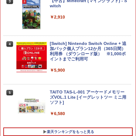
【中古】Minecraft (マインクラフト) - S
3
witch
￥7,106
￥2,910
【新品】PS5 Dead by Daylight スペシ
3
ャルエディション 公式日本版【CERO:
Z】【メール便】
MAGES. 【Joshinオリジナル特典付】
4
【Switch2】STEINS;GATE RE:BOOT
（シュタインズゲート リブート） 通常
￥3,220
[Switch] Nintendo Switch Online + 追
4
版 [BEE-P-AB55A NSW2 シュタインズ
加パック個人プラン12か月（365日間）
ゲ-ト リブ-ト ツウジョウ]
利用券 （ダウンロード版） ※1,000ポ
イントまでご利用可
￥7,290
【当店独自で＋P10倍★要エントリー】
4
￥5,900
【中古】[PS5] ファンタジーライフi グル
グルの竜と時をぬすむ少女 レベルファイ
ブ(20250522)
龍の国 ルーンファクトリー Nintendo S
5
witch 2 Edition
￥3,980
TAITO TAS-L-001 アーケードメモリー
5
ズVOL.1 Lite [イーグレットツー ミニ用
ソフト]
￥7,458
￥6,580
●【中古】 クレールオブスキュール：エ
5
クスペディション33 PS5 【CERO Z(18
才以上対象)】
楽天ランキングをもっと見る
￥5,010