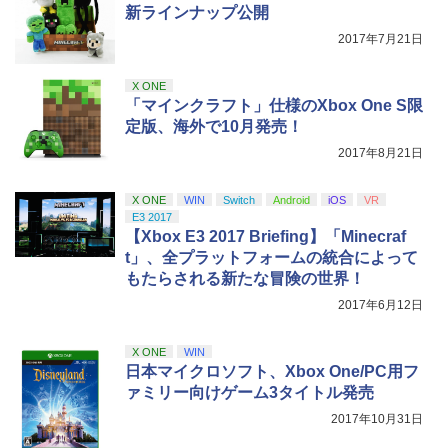
￥4,370
劇場版「鬼滅の刃」無限列車編(完全生産
新ラインナップ公開
5
窩座再来 完全生産限定版 [Blu-ray]
【国内正規品】Thrustmaster スラスト
限定版)【4K ULTRA HD】 [ 吾峠呼世晴
5
2017年7月21日
マスター TH8S シフター - PC、PS4、P
]
ニンテンドープリペイド番号 5000円|オ
5
￥8,698
【純正品】DualSense ワイヤレスコン
S5、PS5 Pro、Xbox One、Xbox Serie
ンラインコード版
5
トローラー(CFI-ZCT2J)
s X|S 対応の高精度 H パターン シフター
【PowerA 公式ストア】パワーエー チャ
￥6,327
5
X ONE
ージングステーション for PlayStation P
￥5,000
「マインクラフト」仕様のXbox One S限
ortal™ リモートプレイヤー with ルメク
￥10,737
￥14,141
定版、海外で10月発売！
トラ【PlayStation®公式ライセンス商
【Amazon.co.jp限定】劇場版モノノ怪
5
品】送料無料 国内2年保証
2017年8月21日
第三章 蛇神 (オリジナル特典:オリジナル
巾着＋メーカー特典:【坤と離】二振りの
￥4,400
剣、十翼より来たる！スタジオ描き下ろ
X ONE
WIN
Switch
Android
iOS
VR
しイラストボード付) [DVD]
E3 2017
【Xbox E3 2017 Briefing】「Minecraf
￥8,800
t」、全プラットフォームの統合によって
もたらされる新たな冒険の世界！
2017年6月12日
X ONE
WIN
日本マイクロソフト、Xbox One/PC用フ
ァミリー向けゲーム3タイトル発売
2017年10月31日