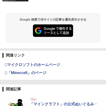
￥5,832
￥8,300
￥3,982
￥55,000
劇場版名探偵コナン『紺碧の棺（ジョリ
2
【PowerA 公式ストア】パワーエー ソロ
ー・ロジャー）』(新価格版Blu-ray)【Bl
2
チャージングステーション for DualSen
u-ray】 [ 高山みなみ ]
【純正品】Xbox ワイヤレス コントロー
se® and DualSense Edge™ ワイヤレ
2
Google 検索で当サイトの記事を優先表示させる
スプラトゥーン レイダース -Switch2
劇場版「鬼滅の刃」無限城編 第一章 猗
Beast of Reincarnation -PS5 【特典】
ラー (ロボット ホワイト)
2
2
スコントローラー【PlayStation®公式ラ
2
￥2,660
窩座再来 通常版 [DVD]
プロダクトコード 封入
イセンス商品】 国内2年保証
￥6,449
￥7,681
￥3,523
￥7,286
￥2,200
【中古】【未使用品】アバター：ファイ
3
ヤー・アンド・アッシュ [純正ブルーレ
【純正品】Xbox ワイヤレス コントロー
イ＋純正ケース]
3
ラー (カーボンブラック)
グランツーリスモ7 PS5版
3
関連リンク
Nintendo Switch 2(日本語・国内専用)
【Amazon.co.jp限定】劇場版モノノ怪
【純正品】ディスクドライブ(CFI-ZDD1
3
3
3
￥3,480
第三章 蛇神 (Amazon.co.jp限定オリジ
J) PlayStation 5
￥8,020
￥3,779
ナル三方背収納ケース付きコレクション)
￥55,871
□マイクロソフトのホームページ
(オリジナル特典:オリジナル巾着＋メー
￥11,980
カー特典:【坤と離】二振りの剣、十翼よ
□「Minecraft」のページ
羅小黒戦記2 ぼくらが望む未来(通常版)
4
り来たる！スタジオ描き下ろしイラスト
【純正品】Xbox 充電式バッテリー + US
【Blu-ray】 [ 花澤香菜 ]
4
ボード付) [Blu-ray]
B-C ケーブル
【純正品】DualSense ワイヤレスコン
【中古】【18歳以上対象】Ghost of Ts
ニンテンドープリペイド番号 9000円|オ
4
4
￥4,976
4
￥10,780
関連記事
トローラー ミッドナイト ブラック(CFI-
ushima Director’s Cutソフト:プレイス
ンラインコード版
￥2,618
ZCT2J01)
テーション5ソフト／アクション・ゲー
ム
￥9,000
Toy
￥10,737
「マインクラフト」の公式ぬいぐるみ・
劇場版「鬼滅の刃」無限城編 第一章 猗
4