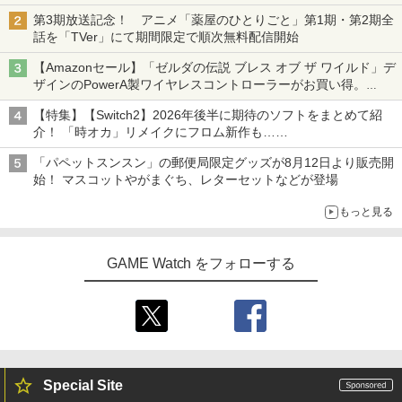
オリジナルの湯呑みや寿司皿が景品に登場！
第3期放送記念！ アニメ「薬屋のひとりごと」第1期・第2期全
話を「TVer」にて期間限定で順次無料配信開始
【Amazonセール】「ゼルダの伝説 ブレス オブ ザ ワイルド」デ
ザインのPowerA製ワイヤレスコントローラーがお買い得。
Switch2でも使用可能
【特集】【Switch2】2026年後半に期待のソフトをまとめて紹
介！ 「時オカ」リメイクにフロム新作も……
「パペットスンスン」の郵便局限定グッズが8月12日より販売開
始！ マスコットやがまぐち、レターセットなどが登場
もっと見る
GAME Watch をフォローする
Special Site