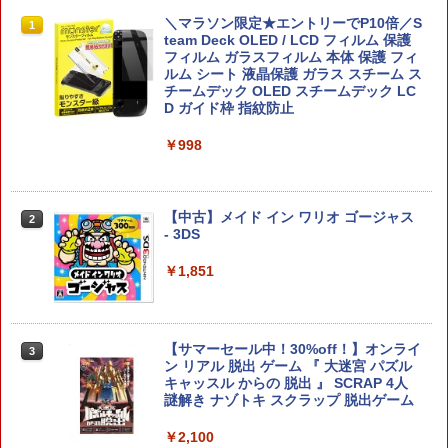
【お買い物マラソン期間限定♪最大30％O
ハピネット 【PS5】Beast of Reincarna
＼マラソン限定★エントリーでP10倍／S
1
1
1
FF】【tomtoc公式店】 Switch 2対応 ハ
tion（ビースト・オブ・リンカネーショ
team Deck OLED / LCD フィルム 保護
ードケース FancyCase-G05 Nintendo
ン） [ELJM-30984 PS5 ビ-スト オブ リ
フィルム ガラスフィルム 本体 保護 フィ
2025年 スイッチ2モデル用 スリムケース
ンカネ-ション]
ルム シート 液晶保護 ガラス スチーム ス
持ち運び キャリングケース 耐衝撃 薄型
チームデック OLED スチームデック LC
ハードポーチ ゲームカード12枚収納 ア
D ガイド枠 指紋防止
￥7,620
クセサリーポーチ
￥998
￥2,653
【特典】鬼武者 Way of the Sword(【初
2
回購入封入特典】プロダクトコード)
【中古】メイド イン ワリオ ゴージャス
2
Nintendo Switch 2 Proコントローラー
- 3DS
￥7,641
2
バイオハザード レクイエム エディショ
ン
￥1,851
￥11,380
ハピネット｜Happinet Beast of Reinca
3
rnation【PS5】
【サマーセール中！30%off！】オンライ
3
ン リアル 脱出 ゲーム 『 大迷宮 パズル
Switch2 保護フィルム スイッチ2 保護フ
￥8,080
3
キャッスル からの 脱出 』 SCRAP 4人
ィルム switch2 フィルム Switch2 ガラ
謎解き ナゾトキ スクラップ 脱出ゲーム
スフィルム スイッチ2 フィルム ガイド
貼り付け キット カバー Switch 2 本体
￥2,100
アクセサリー Nintendo Switch2 ケース