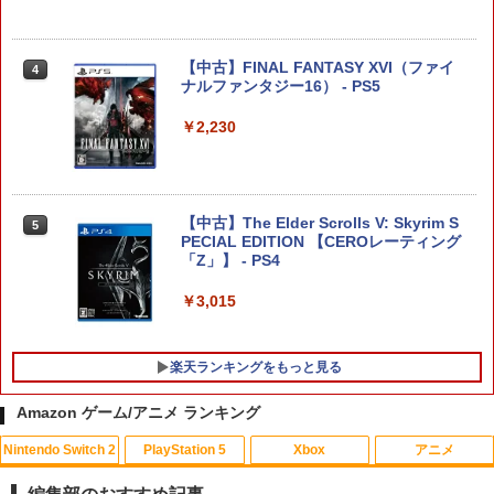
可 透明 ブルーライト カット 99％ FIRM
【特典】三國志14 with パワーアップキ
4
E
ット Complete Edition PS5版(【早期
購入封入特典】シナリオ「覇気雄心」)
【中古】FINAL FANTASY XVI（ファイ
4
￥1,000
ナルファンタジー16） - PS5
￥8,228
￥2,230
【楽天ブックス限定特典+特典】空の軌
4
跡 the 2nd Nintendo Switch 2 Edition
【特典】ACE COMBAT 8: WINGS OF T
5
ウロボロスBOX(アクリルスタンド4個
HEVE(【早期購入封入特典】DLC)
セット+DLCチラシ：NEOブレイサー・
【中古】The Elder Scrolls V: Skyrim S
5
アガット+【早期購入外付特典】DLCチ
￥8,321
PECIAL EDITION 【CEROレーティング
ラシ)
「Z」】 - PS4
￥13,860
￥3,015
楽天ランキングをもっと見る
ファイアーエムブレム 万紫千紅 Dagdan
5
Collection
Amazon ゲーム/アニメ ランキング
￥14,829
Nintendo Switch 2
PlayStation 5
Xbox
アニメ
【中古】 モンスター・ホテル クルーズ
1
船の恋は危険がいっぱい？！ [レンタル