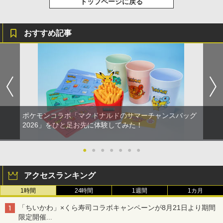
トップページに戻る
おすすめ記事
ポケモンコラボ「マクドナルドのサマーチャンスバッグ
2026」をひと足お先に体験してみた！
●
●
●
●
●
●
●
アクセスランキング
1時間
24時間
1週間
1カ月
「ちいかわ」×くら寿司コラボキャンペーンが8月21日より期間
限定開催