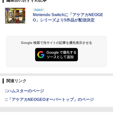
編集部のおすすめ記事
落ち] [Blu-ray] [ブルーレイ]
スプラトゥーン レイダース|オンライン
PlayStation 5 デジタル・エディション
【純正品】Xbox ワイヤレス コントロー
劇場版「鬼滅の刃」無限城編 第一章 猗
Switch
1
1
1
1
￥207
コード版
日本語専用 Console Language: Japan
ラー + USB-C® ケーブル
窩座再来 通常版 [Blu-ray]
Nintendo Switchに「アケアカNEOGE
ese only (CFI-2200B01)
O」シリーズより5作品が配信決定
￥5,832
￥8,300
￥3,982
￥55,000
【中古】 モンスター・ホテル クルーズ
2
船の恋は危険がいっぱい？！ [レンタル
落ち] [Blu-ray] [ブルーレイ]
【純正品】Xbox ワイヤレス コントロー
2
Google 検索で当サイトの記事を優先表示させる
Nintendo Switch 2(日本語・国内専用)
劇場版「鬼滅の刃」無限城編 第一章 猗
Beast of Reincarnation -PS5 【特典】
ラー (ロボット ホワイト)
2
2
2
￥226
窩座再来 通常版 [DVD]
プロダクトコード 封入
￥55,000
￥7,681
￥3,523
￥7,286
【中古】【全品10倍！8/10限定】【Blu
3
−ray】モンスターズ・ユニバーシティ
【純正品】Xbox ワイヤレス コントロー
MovieNEX （2Blu−ray＋DVD） ［デ
3
ラー (カーボンブラック)
ジタルコピーコード使用・付属保証な
スプラトゥーン レイダース -Switch2
3
関連リンク
【Amazon.co.jp限定】劇場版モノノ怪
【純正品】ディスクドライブ(CFI-ZDD1
3
3
し］ / ダン・スキャンロン【監督】
第三章 蛇神 (Amazon.co.jp限定オリジ
J) PlayStation 5
￥8,020
￥6,447
ナル三方背収納ケース付きコレクション)
□ハムスターのページ
￥2,119
(オリジナル特典:オリジナル巾着＋メー
￥11,849
カー特典:【坤と離】二振りの剣、十翼よ
□「アケアカNEOGEOオーバートップ」のページ
り来たる！スタジオ描き下ろしイラスト
【純正品】Xbox 充電式バッテリー + US
4
ボード付) [Blu-ray]
B-C ケーブル
【特典】ザ・スーパーマリオブラザー
4