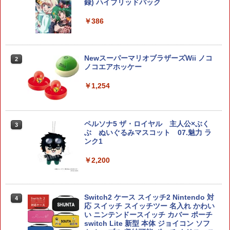
ローラー / PS5 コントローラー / PS5 コ
録) ハイブリッドパック
ントローラー Edge ハンドル 交換用 周
￥3,600
辺機器 ホコリ防止 全面保護 快適なグリ
￥386
ップ 取付簡単 DualSense DualShock4
対応 ブラック 2個入
￥630
アンサー Switch2/PC用 miniコントロ
NewスーパーマリオブラザーズWii ノコ
2
2
ーラー ブラック [ANS-SW200BK]
ノコエアホッケー
￥4,370
￥1,254
SALE プロフリーク チーキー フリーク2
2
限定クリアカラー PRO FREAK Cheeky
モデル V2 PS5 PS4 NS pro凹型 FPS 無
段階高さ調節 profreek PS4 PS5 ninten
ペルソナ5 ザ・ロイヤル 主人公×ぶく
3
do switchプロコン対応【定形外郵便の
ドラゴンクエストXI 過ぎ去りし時を求
3
ぶ ぬいぐるみマスコット 07.魅力 ラ
み送料無料】しまリス堂※箱壊れによる
めて S Switch2版
ンク1
返品交換はお受けできません
￥4,930
￥2,200
￥2,490
ホリ Switch2 星のカービィ ぬいポーチ f
4
Switch2 ケース スイッチ2 Nintendo 対
4
がんばれゴエモン大集合！ PS5版
or Nintendo Switch 2 カービィ
3
応 スイッチ スイッチツー 名入れ かわい
い ニンテンドースイッチ カバー ポーチ
￥4,889
￥4,980
switch Lite 新型 本体 ジョイコン ソフ