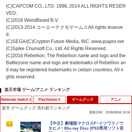
(C)CAPCOM CO., LTD. 1996, 2014 ALL RIGHTS RESER
VED.
(C)2016 WeirdBeard B.V.
(C)2013-2014 コーエーテクモゲームスAll rights reserve
d.
(C)SEGA/(C)Crypton Future Media, INC. www.piapro.net
(C)Spike Chunsoft Co., Ltd. All Rights Reserved.
(C)2016 Rebellion. The Rebellion name and logo and the
Battlezone name and logo are trademarks of Rebellion an
d may be registered trademarks in certain countries. All ri
ghts reserved.
楽天市場 ゲーム/アニメ ランキング
Nintendo Switch 2
PlayStation 5
ゲームグッズ
アニメ
楽天 ゲームグッズ 売れ筋ランキング
更新日時：2026/08/06 18:00
eFootball(TM) Kick-Off! 【Switch2】
PS5 スティックカバー コントローラー
【中古】劇場版マクロスF~イツワリノウ
1
1
1
RL205-J1
交換用 スティックキャップ PS4 コント
タヒメ~ Blu-ray Disc (PS3専用ソフト収