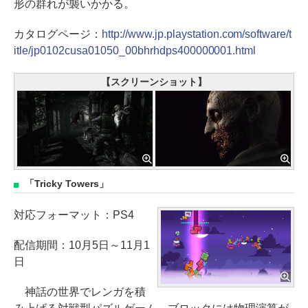
形の群れが襲いかかる。
カタログページ：
http://www.jp.playstation.com/software/t
itle/jp0102cusa01050_00bhrhdps400000001.html
【スクリーンショット】
「Tricky Towers」
対応フォーマット：PS4
配信期間：10月5日～11月1
日
神話の世界でレンガを積