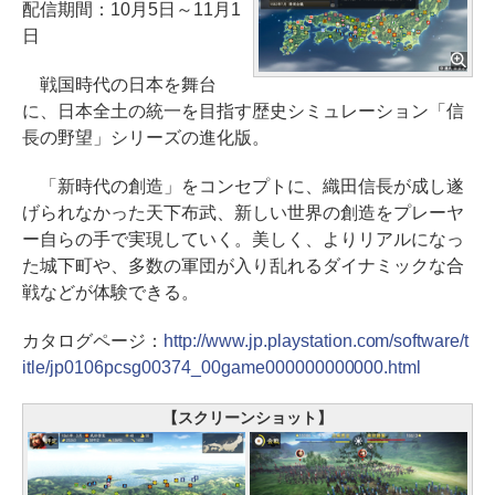
配信期間：10月5日～11月1
日
戦国時代の日本を舞台
に、日本全土の統一を目指す歴史シミュレーション「信
長の野望」シリーズの進化版。
「新時代の創造」をコンセプトに、織田信長が成し遂
げられなかった天下布武、新しい世界の創造をプレーヤ
ー自らの手で実現していく。美しく、よりリアルになっ
た城下町や、多数の軍団が入り乱れるダイナミックな合
戦などが体験できる。
カタログページ：
http://www.jp.playstation.com/software/t
itle/jp0106pcsg00374_00game000000000000.html
【スクリーンショット】