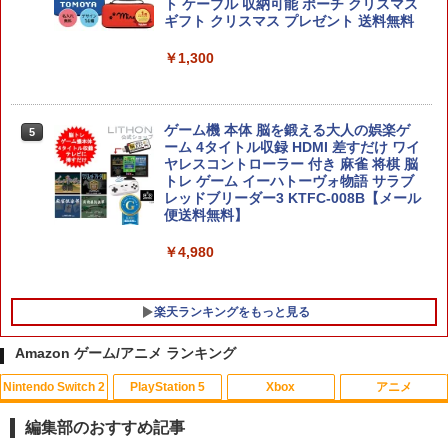
ト ケーブル 収納可能 ポーチ クリスマス
ギフト クリスマス プレゼント 送料無料
スクウェア・エニックス 【Switch2】FI
￥1,300
5
NAL FANTASY VII REBIRTH [POT-P-A
【店内全品P10倍 8/4〜要エントリー】
4
BMTA NSW2 ファイナルファンタジ-7 リ
【中古】[PS5] Clair Obscur: Expeditio
バ-ス]
n 33(クレール・オブスキュール:エクス
ゲーム機 本体 脳を鍛える大人の娯楽ゲ
5
ペディション 33) Kepler Interactive(20
￥5,920
ーム 4タイトル収録 HDMI 差すだけ ワイ
250424)
ヤレスコントローラー 付き 麻雀 将棋 脳
トレ ゲーム イーハトーヴォ物語 サラブ
￥5,580
レッドブリーダー3 KTFC-008B【メール
便送料無料】
￥4,980
コナミデジタルエンタテインメント 【封
5
入特典付】【PS5】METAL GEAR SOLI
D: MASTER COLLECTION Vol.2 [ELJM
楽天ランキングをもっと見る
-30900 PS5 メタルギアソリッド マスタ-
コレクション 2]
Amazon ゲーム/アニメ ランキング
￥5,610
Nintendo Switch 2
PlayStation 5
Xbox
アニメ
【中古】ファインディング・ドリー Mov
1
ieNEX [純正ブルーレイ＋純正ケース]
編集部のおすすめ記事