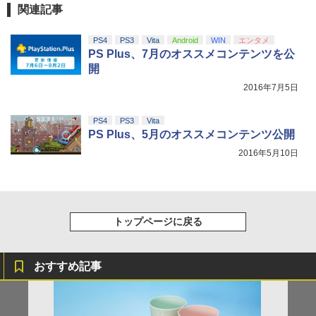
ンラインコード版
ルアイドルクラブ Bloom Garden Part
関連記事
ZCT2J01)
￥2,618
y』Blu-ray（特装限定版）
￥9,000
￥10,737
PS4
PS3
Vita
Android
WIN
エンタメ
￥8,589
羅小黒戦記2 ぼくらが望む未来(通常版)
5
PS Plus、7月のオススメコンテンツを公
【Blu-ray】 [ 花澤香菜 ]
開
【純正品】Xbox ワイヤレス コントロー
ニンテンドープリペイド番号 5000円|オ
5
5
【純正品】DualSense ワイヤレスコン
ラー (カーボンブラック)
￥4,976
2016年7月5日
ンラインコード版
5
劇場版「鬼滅の刃」無限城編 第一章 猗
5
トローラー(CFI-ZCT2J)
窩座再来 完全生産限定版 [DVD]
￥8,020
￥5,000
PS4
PS3
Vita
￥10,737
PS Plus、5月のオススメコンテンツ公開
￥7,828
2016年5月10日
トップページに戻る
おすすめ記事