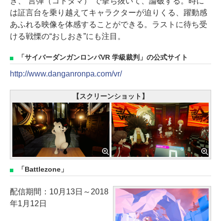
き、“言弾（コトダマ）”で撃ち抜いて、論破する。時に
は証言台を乗り越えてキャラクターが迫りくる、躍動感
あふれる映像を体感することができる。ラストに待ち受
ける戦慄の“おしおき”にも注目。
「サイバーダンガンロンパVR 学級裁判」の公式サイト
http://www.danganronpa.com/vr/
【スクリーンショット】
「Battlezone」
配信期間：10月13日～2018
年1月12日