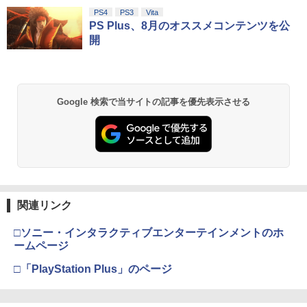
￥1,080
スプラトゥーン レイダース|オンライン
PlayStation 5 デジタル・エディション
【純正品】Xbox ワイヤレス コントロー
劇場版「鬼滅の刃」無限城編 第一章 猗
PS4
PS3
Vita
1
1
1
1
コード版
日本語専用 Console Language: Japan
ラー + USB-C® ケーブル
窩座再来 通常版 [Blu-ray]
PS Plus、8月のオススメコンテンツを公
ese only (CFI-2200B01)
開
￥5,832
￥8,300
￥3,964
￥55,000
【中古】【未使用品】塔の上のラプンツ
2
ェル [DVDのみ]
Xbox プリペイドカード 5,000円 デジタ
￥3,280
2
Google 検索で当サイトの記事を優先表示させる
スプラトゥーン レイダース -Switch2
劇場版「鬼滅の刃」無限城編 第一章 猗
Beast of Reincarnation -PS5 【特典】
ルコード 【旧 Xbox ギフトカード】 [オ
2
2
2
窩座再来 通常版 [DVD]
プロダクトコード 封入
ンラインコード]
￥6,455
￥3,523
￥7,286
￥5,000
宮崎駿と青サギと… ～「君たちはどう生
3
きるか」への道～【Blu-ray】 [ (ドキュ
メンタリー) ]
【純正品】Xbox ワイヤレス コントロー
3
関連リンク
Nintendo Switch 2(日本語・国内専用)
劇場版「鬼滅の刃」無限城編 第一章 猗
【純正品】ディスクドライブ(CFI-ZDD1
3
3
ラー (ロボット ホワイト)
￥3,722
3
窩座再来 完全生産限定版 [Blu-ray]
J) PlayStation 5
￥55,603
□ソニー・インタラクティブエンターテインメントのホ
￥7,681
￥8,698
￥11,849
ームページ
アニプレックス ブルーレイディスク
4
□「PlayStation Plus」のページ
劇場版「鬼滅の刃」無限列車編 通常版
【純正品】Xbox 充電式バッテリー + US
4
【純正品】DualSense ワイヤレスコン
B-C ケーブル
￥4,400
ニンテンドープリペイド番号 9000円|オ
4
4
『映画 ラブライブ！蓮ノ空女学院スクー
4
トローラー ミッドナイト ブラック(CFI-