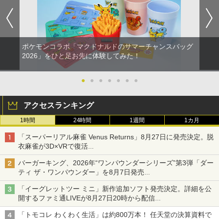
ポケモンコラボ「マクドナルドのサマーチャンスバッグ
2026」をひと足お先に体験してみた！
●
●
●
●
●
●
●
アクセスランキング
1時間
24時間
1週間
1カ月
「スーパーリアル麻雀 Venus Returns」8月27日に発売決定。脱
衣麻雀が3D×VRで復活
発売から2週間は20%オフになるセールが実施
バーガーキング、2026年“ワンパウンダーシリーズ”第3弾「ダー
ティ ザ・ワンパウンダー」を8月7日発売
「特製ガーリックマヨソース」を使用した超大型チーズバーガー
「イーグレットツー ミニ」新作追加ソフト発売決定。詳細を公
開するファミ通LIVEが8月27日20時から配信
シリーズ累計100タイトルへ
「トモコレ わくわく生活」は約800万本！ 任天堂の決算資料で