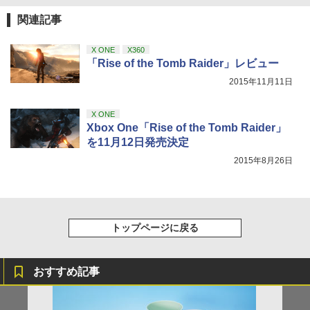
関連記事
『映画 ラブライブ！蓮ノ空女学院スクー
4
ルアイドルクラブ Bloom Garden Part
y』Blu-ray（特装限定版）
X ONE
X360
「Rise of the Tomb Raider」レビュー
￥8,589
2015年11月11日
X ONE
劇場版「鬼滅の刃」無限城編 第一章 猗
5
Xbox One「Rise of the Tomb Raider」
窩座再来 完全生産限定版 [DVD]
を11月12日発売決定
￥7,828
2015年8月26日
トップページに戻る
おすすめ記事