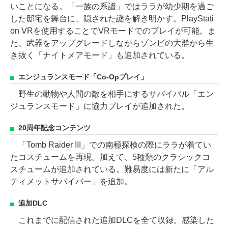
いことになる。「一族の系譜」ではララが幼少期を過ご
した邸宅を舞台に、隠された謎を解き明かす。PlayStati
on VRを使用することでVRモードでのプレイが可能。ま
た、武器をアップグレードしながらゾンビの大群から生
き抜く「ナイトメアモード」も追加されている。
エンジュランスモード「Co-Opプレイ」
野生の動物や人間の敵を相手にするサバイバル「エン
ジュランスモード」に協力プレイが追加された。
20周年記念コンテンツ
「Tomb Raider III」での南極探検の際にララが着てい
たコスチュームを再現。加えて、5種類のクラシックコ
スチュームが追加されている。難易度には新たに「アル
ティメットサバイバー」を追加。
追加DLC
これまでに配信された追加DLCを全て収録。感染した