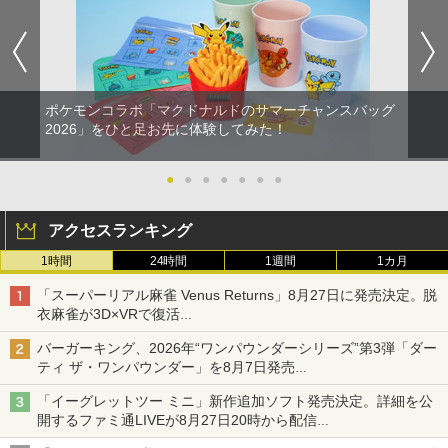
ポケモンコラボ「マクドナルドのサマーチャンスバッグ
2026」をひと足お先に体験してみた！
●
●
●
●
●
●
●
アクセスランキング
1時間
24時間
1週間
1カ月
「スーパーリアル麻雀 Venus Returns」8月27日に発売決定。脱
衣麻雀が3D×VRで復活
発売から2週間は20%オフになるセールが実施
バーガーキング、2026年“ワンパウンダーシリーズ”第3弾「ダー
ティ ザ・ワンパウンダー」を8月7日発売
「特製ガーリックマヨソース」を使用した超大型チーズバーガー
「イーグレットツー ミニ」新作追加ソフト発売決定。詳細を公
開するファミ通LIVEが8月27日20時から配信
シリーズ累計100タイトルへ