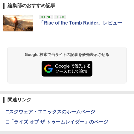
ジャパン アストロボット Destiny 2
￥6,600
編集部のおすすめ記事
￥1,780
劇場版「鬼滅の刃」無限城編 第一章 猗
X ONE
X360
1
窩座再来 通常版 [Blu-ray]
「Rise of the Tomb Raider」レビュー
￥3,964
Google 検索で当サイトの記事を優先表示させる
劇場版「鬼滅の刃」無限城編 第一章 猗
2
窩座再来 通常版 [DVD]
￥3,523
関連リンク
劇場版「鬼滅の刃」無限城編 第一章 猗
3
窩座再来 完全生産限定版 [Blu-ray]
□スクウェア・エニックスのホームページ
￥8,698
□「ライズ オブ ザ トゥームレイダー」のページ