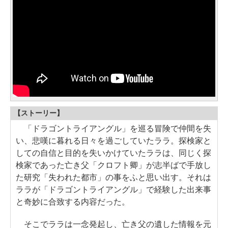
【ストーリー】
「ドラゴントライアングル」を巡る冒険で仲間を失
い、悲嘆に暮れる日々を過ごしていたララ。探検家と
しての自信と目的を失いかけていたララは、同じく探
検家であった亡き父「クロフト卿」が志半ばで手放し
た研究「失われた都市」の事をふと思い出す。それは
ララが「ドラゴントライアングル」で経験した出来事
と奇妙に合致する内容だった。
そこでララは一念発起し、亡き父の遺した情報を元