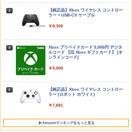
￥2,950
【楽天ブックス限定特典】Star Fox (ス
3
Nintendo Switch 2(日本語・国内専用)
【純正品】ディスクドライブ(CFI-ZDD1
3
ターフォックス)(アクリルジオラマ)
PS5用 冷却ファン クーリングファン LE
【純正品】Xbox ワイヤレス コントロー
3
Horny Ladies and The News DVD 即納
3
3
3
J) PlayStation 5
Dライト付き 静音 装着簡単 排熱 熱対策
ラー + USB-C® ケーブル
dvd complete BOX 北米版 USA正規品
￥55,603
USBポート付き PlayStation 5 通常版 デ
女子アナ アナウンサー アニメ 美少女ア
￥6,155
ジタルエディション 両対応 ◇TP5-1523
￥11,849
ニメ Horny Ladies And The News dvd
￥8,300
脳を鍛える大人の娯楽ゲーム 4in1 KTFC
4
【メール便】
コンプリート 日本語 英語
-008 レトロゲーム テレビゲーム HDMI
ワイヤレスコントローラー 麻雀 将棋 競
￥1,580
￥6,270
走馬育成 イーハトーヴォ物語 脳トレ 1人
●【新品】【Switch2】 スプラトゥーン
4
【純正品】DualSense ワイヤレスコン
用 USB電源 プレゼント
レイダース 【CERO A(全年齢対象)】
Xbox プリペイドカード 5,000円 デジタ
ニンテンドープリペイド番号 9000円|オ
4
4
4
トローラー ミッドナイト ブラック(CFI-
ルコード 【旧 Xbox ギフトカード】 [オ
ンラインコード版
ZCT2J01)
ンラインコード]
￥4,980
￥6,500
PS5 PS5 Slim PS5 Pro 縦置きスタンド
Spy of Darkness DVD 即納 dvd BOX
4
￥9,000
4
プレステ5 プレステ5プロ プレステ5スリ
￥10,737
北米版 SPY of DARKNESS :vs女スパイ
￥5,000
ム スタンド for PlayStation5 転倒防止
USA正規品 アニメ 美少女アニメ スパイ
安定機能 放熱改善 合金材質 取付簡単 Pl
オブ ダークネス 日本語 英語
ゲーム機 本体 脳を鍛える大人の娯楽ゲ
5
ayStation5 全機種対応 ディスク版 デジ
【中古】Nintendo Switch2ソフト ぽこ
ーム 4タイトル収録 HDMI 差すだけ ワイ
ニンテンドープリペイド番号 5000円|オ
5
5
タル版 対応 日本語取扱説明書付き
あ ポケモン【鹿屋店】
￥6,270
【純正品】DualSense ワイヤレスコン
ヤレスコントローラー 付き 麻雀 将棋 脳
【純正品】Xbox ワイヤレス コントロー
ンラインコード版
5
5
トローラー(CFI-ZCT2J)
トレ ゲーム イーハトーヴォ物語 サラブ
ラー (ロボット ホワイト)
￥1,680
レッドブリーダー3 KTFC-008B【メール
￥6,700
￥5,000
便送料無料】
￥10,737
￥7,681
Gold Throbber OAV DVD 即納 dvd co
5
mplete BOX 北米版 集団 電車 USA正規
￥4,980
【大容量】SILENT HILL f PS5対応 LIP1
品 美少女アニメ アニメ 日本語 英語 GO
5
Amazonランキングをもっと見る
708 互換 バッテリー【PSE基準検品】ワ
LD THROBBER DVD コンプリート
イヤレスコントローラー SONY対応 ロワ