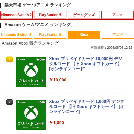
楽天市場 ゲーム/アニメ ランキング
Nintendo Switch 2
PlayStation 5
ゲームグッズ
アニメ
Amazon ゲーム/アニメ ランキング
Nintendo Switch 2
PlayStation 5
Xbox
アニメ
【レビュー特典あり】Switch2保護ケー
送料無料 アナログスティックカバー 2個
【中古】真・三國無双6 猛将伝(通常版)
Milf Mansion DVD 即納 dvd complete
1
1
1
1
Amazon Xbox 販売ランキング
ス ドックケース クリアケース ドック対
セット ゲームアクセサリー コントロー
BOX 北米版OVA OAV Yakata USA正規
更新日時：2026/08/06 12:12
応 分体式設計 保護ケース PC材質 Joy-C
ラーアクセサリー 滑り止め シリコン PS
品 アニメ 美少女アニメ 館 日本語 英語
￥350
on/TPU製 着脱簡単 黄ばみなし 軽量 全
4 PS3 PS5 XBOX スティックカバー ボ
MILF MANSION DVD コンプリート
スプラトゥーン レイダース|オンライン
PlayStation 5 デジタル・エディション
Xbox プリペイドカード 10,000円 デジ
面保護 耐衝撃 傷防止 スイッチ2モデル用
タンカバー スティックヘッドカバー 汚
1
1
1
コード版
日本語専用 Console Language: Japan
タルコード 【旧 Xbox ギフトカード】
保護カバー
れ防止 摩擦防止 擦れ防止 やわらかい ソ
￥6,270
ese only (CFI-2200B01)
[オンラインコード]
フト カラバリ豊富 プレステ プレーステ
￥5,832
￥1,433
￥55,000
￥10,000
￥480
NewスーパーマリオブラザーズWii ノコ
2
ノコエアホッケー
Legend of the Wolf Woman OAV DVD
2
即納 dvd complete BOX 北米版 USA正
Star Fox (スターフォックス)
規品 Megami Kyoju Kyouju 女狼 美少
￥1,254
2
スプラトゥーン レイダース -Switch2
Beast of Reincarnation -PS5 【特典】
Xbox プリペイドカード 1,000円 デジタ
2
中古 SONY PlayStation5 付属 純正 HD
女アニメ アニメ 日本語 英語 Legend of
2
2
2
プロダクトコード 封入
ルコード 【旧 Xbox ギフトカード】 [オ
MIケーブル PS5
the Wolf Woman Complete OVA DVD
￥5,327
ンラインコード]
￥6,455
コンプリート
￥7,286
￥1,000
【中古】ポケットモンスター バイオレッ
3
￥1,000
￥6,270
ト -Switch