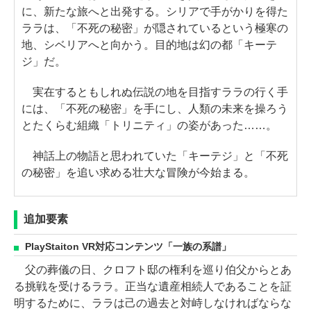
に、新たな旅へと出発する。シリアで手がかりを得た
ララは、「不死の秘密」が隠されているという極寒の
地、シベリアへと向かう。目的地は幻の都「キーテ
ジ」だ。
実在するともしれぬ伝説の地を目指すララの行く手
には、「不死の秘密」を手にし、人類の未来を操ろう
とたくらむ組織「トリニティ」の姿があった……。
神話上の物語と思われていた「キーテジ」と「不死
の秘密」を追い求める壮大な冒険が今始まる。
追加要素
PlayStaiton VR対応コンテンツ「一族の系譜」
父の葬儀の日、クロフト邸の権利を巡り伯父からとあ
る挑戦を受けるララ。正当な遺産相続人であることを証
明するために、ララは己の過去と対峙しなければならな