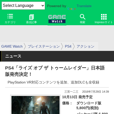
Powered by
Translate
カテゴリ
過去記事
検索
Impressサイト
GAME Watch
プレイステーション
PS4
アクション
ニュース
PS4「ライズ オブ ザ トゥームレイダー」日本語
版発売決定！
PlayStation VR対応コンテンツを追加、追加DLCも全収録
三宮一二三
2016年7月29日 14:39
10月13日 発売予定
価格：
ダウンロード版
5,800円(税別)