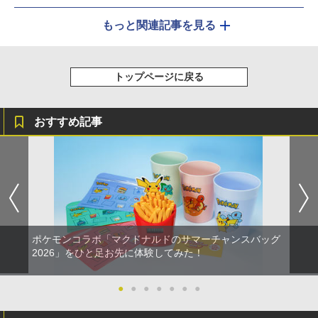
もっと関連記事を見る
トップページに戻る
おすすめ記事
ポケモンコラボ「マクドナルドのサマーチャンスバッグ
2026」をひと足お先に体験してみた！
●
●
●
●
●
●
●