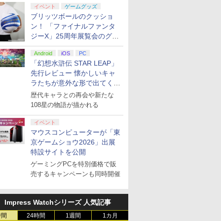
イベント
ゲームグッズ
ブリッツボールのクッショ
ン！ 「ファイナルファンタ
ジーX」25周年展覧会のグッ
ズ情報が公開
Android
iOS
PC
「幻想水滸伝 STAR LEAP」
先行レビュー 懐かしいキャ
ラたちが意外な形で出てくる
シリーズ完全新作！
歴代キャラとの再会や新たな
108星の物語が描かれる
イベント
マウスコンピューターが「東
京ゲームショウ2026」出展
特設サイトを公開
ゲーミングPCを特別価格で販
売するキャンペーンも同時開催
Impress Watchシリーズ 人気記事
時間
24時間
1週間
1カ月