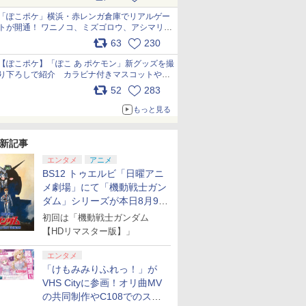
pic.x.com/81MuXGahVM
「ぽこポケ」横浜・赤レンガ倉庫でリアルゲー
トが開通！ ワニノコ、ミズゴロウ、アシマリ登
場シーンをレポート pic.x.com/LDgEByVl6D
63
230
【ぽこポケ】「ぽこ あ ポケモン」新グッズを撮
り下ろしで紹介 カラビナ付きマスコットやス
クエアポーチが仲間入り
52
283
pic.x.com/XmVAgBxaW5
もっと見る
新記事
エンタメ
アニメ
BS12 トゥエルビ「日曜アニ
メ劇場」にて「機動戦士ガン
ダム」シリーズが本日8月9日
から8週連続で放送
初回は「機動戦士ガンダム
【HDリマスター版】」
エンタメ
「けもみみりふれっ！」が
VHS Cityに参画！オリ曲MV
の共同制作やC108でのスペ