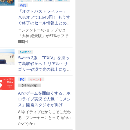
セール
PS5
PS4
Switch2
WIN
「オクトパストラベラー」
70%オフで1,643円！ もうす
ぐ終了のセール情報まとめ
【8月8日更新】
ニンテンドーeショップでは
「大神 絶景版」が67%オフで
990円
Switch2
Switch 2版「FFXIV」を持っ
て鳥取砂丘へ！ リアル・サ
ゴリー砂漠で光の戦士になっ
てみた
PC
イベント
【特別企画】
AIでゲームを面白くする。ホ
ロライブ実況で人気「ミメシ
ス」開発スタジオが掲げ
る“AI活用の信念”とは？【講
AIネイティブだからこそこだわ
演レポート】
る「プレーヤーにとって面白い
かどうか」