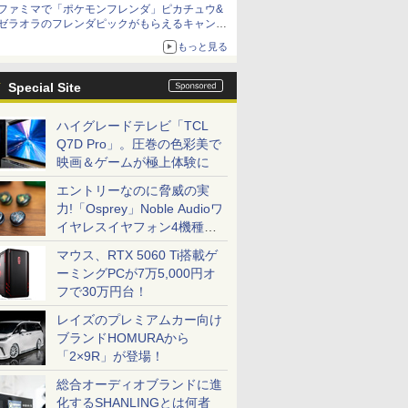
ファミマで「ポケモンフレンダ」ピカチュウ&
ニンテンドーeショップでは「大神 絶景版」が
ゼラオラのフレンダピックがもらえるキャンペ
67%オフで990円
ーン開催！
もっと見る
Special Site
ハイグレードテレビ「TCL
Q7D Pro」。圧巻の色彩美で
映画＆ゲームが極上体験に
エントリーなのに脅威の実
力!「Osprey」Noble Audioワ
イヤレスイヤフォン4機種を
一気に聴く
マウス、RTX 5060 Ti搭載ゲ
ーミングPCが7万5,000円オ
フで30万円台！
レイズのプレミアムカー向け
ブランドHOMURAから
「2×9R」が登場！
総合オーディオブランドに進
化するSHANLINGとは何者