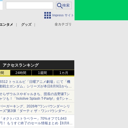
Impress サイト
全カテゴリ
エンタメ
グッズ
アクセスランキング
時間
24時間
1週間
1カ月
BS12 トゥエルビ「日曜アニメ劇場」にて「機
動戦士ガンダム」シリーズが本日8月9日から8
週連続で放送
そらザウルスやギャルきち、団長の吉野家Tシ
初回は「機動戦士ガンダム【HDリマスター
ャツも！「hololive Splash T-Party!」全Tシャツ
版】」
ラインナップ公開＆オンライン販売開始
バーガーキング、2026年“ワンパウンダーシリ
ーズ”第3弾「ダーティ ザ・ワンパウンダー」を
8月7日発売
「オクトパストラベラー」70%オフで1,643
「特製ガーリックマヨソース」を使用した超大
円！ もうすぐ終了のセール情報まとめ【8月8日
型チーズバーガー
更新】