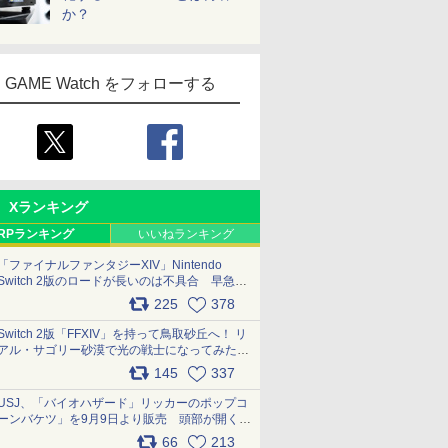
か？
GAME Watch をフォローする
Xランキング
RPランキング
いいねランキング
「ファイナルファンタジーXIV」Nintendo
Switch 2版のロードが長いのは不具合 早急に
アップデートできるよう対応中
225
378
pic.x.com/s9S3nRCAGa
Switch 2版「FFXIV」を持って鳥取砂丘へ！ リ
アル・サゴリー砂漠で光の戦士になってみた
pic.x.com/qyOfL2uv1n
145
337
USJ、「バイオハザード」リッカーのポップコ
ーンバケツ」を9月9日より販売 頭部が開く仕
組み。味は恐怖を堪のう「味噌フレーバー」
66
213