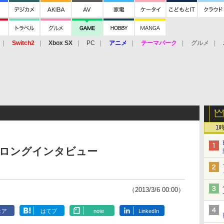
Switch2
Xbox SX
PC
アニメ
テーマパーク
グルメ
 Vita
3DS
アーケード
VR
1
 ロングインタビュー
（2013/3/6 00:00）
ェア
はてブ
note
LinkedIn