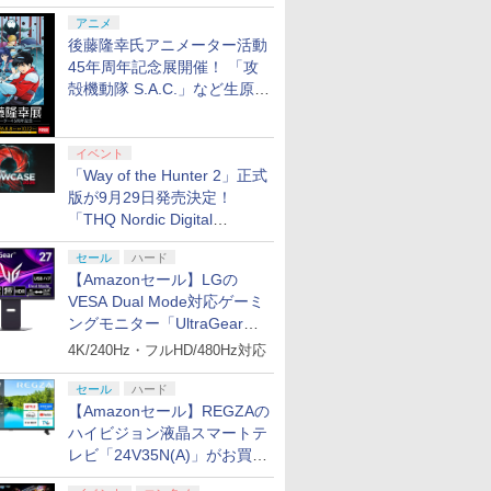
シャルコラボ広告を掲出
アニメ
後藤隆幸氏アニメーター活動
45年周年記念展開催！ 「攻
殻機動隊 S.A.C.」など生原
画、総作画監督修正が展示
イベント
「Way of the Hunter 2」正式
版が9月29日発売決定！
「THQ Nordic Digital
Showcase 2026」まとめ
セール
ハード
【Amazonセール】LGの
VESA Dual Mode対応ゲーミ
ングモニター「UltraGear
27G850A-B」がお買い得！
4K/240Hz・フルHD/480Hz対応
セール
ハード
【Amazonセール】REGZAの
ハイビジョン液晶スマートテ
レビ「24V35N(A)」がお買い
得！