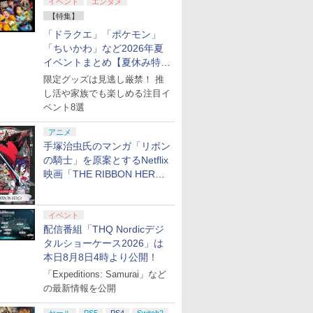
イベント
エンタメ
【特集】
「ドラクエ」「ポケモン」
「ちいかわ」など2026年夏
イベントまとめ【夏休み特
集】
限定グッズは見逃し厳禁！ 推
し活や家族でも楽しめる注目イ
ベント8選
アニメ
手塚治虫氏のマンガ「リボン
の騎士」を原案とするNetflix
映画「THE RIBBON HERO
リボンヒーロー」本日配信開
始
イベント
配信番組「THQ Nordicデジ
タルショーケース2026」は
本日8月8日4時より公開！
「Expeditions: Samurai」など
の最新情報を公開