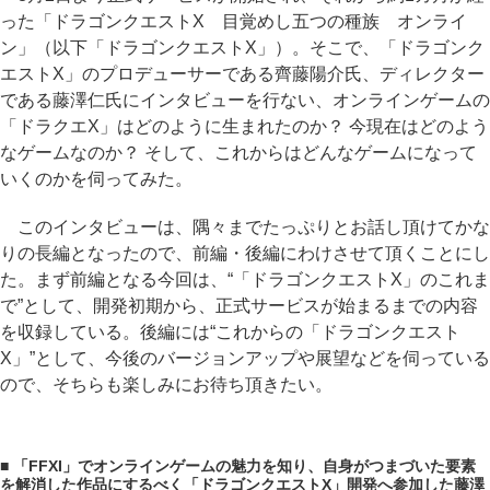
った「ドラゴンクエストX 目覚めし五つの種族 オンライ
ン」（以下「ドラゴンクエストX」）。そこで、「ドラゴンク
エストX」のプロデューサーである齊藤陽介氏、ディレクター
である藤澤仁氏にインタビューを行ない、オンラインゲームの
「ドラクエX」はどのように生まれたのか？ 今現在はどのよう
なゲームなのか？ そして、これからはどんなゲームになって
いくのかを伺ってみた。
このインタビューは、隅々までたっぷりとお話し頂けてかな
りの長編となったので、前編・後編にわけさせて頂くことにし
た。まず前編となる今回は、“「ドラゴンクエストX」のこれま
で”として、開発初期から、正式サービスが始まるまでの内容
を収録している。後編には“これからの「ドラゴンクエスト
X」”として、今後のバージョンアップや展望などを伺っている
ので、そちらも楽しみにお待ち頂きたい。
■ 「FFXI」でオンラインゲームの魅力を知り、自身がつまづいた要素
を解消した作品にするべく「ドラゴンクエストX」開発へ参加した藤澤