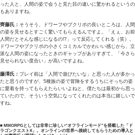
った人と、人間の姿で会うと見た目の違いに驚かれるというの
もありますね。
齊藤氏：
そうそう、ドワーフやプクリポの良いところは、人間
の姿を見せるとすごく驚いてもらえるんですよ。「えぇ、お前
人間だとそんな感じになるの!?」って反応してくれる（笑）。
ドワーフやプクリポの小さくコミカルでかわいい感じから、立
派な人間の姿になったときのギャップがありすぎて、「今さら
見せられない度合い」が高いですよね。
藤澤氏：
プレイ前は「人間で遊びたいな」と思った人が多かっ
たと思うのですが、5種族の姿で冒険をするうちにそっちの姿
に愛着を持ってもらえたらいいよねと、僕たちは最初から思っ
ていたので、そういう空気になってくれたのは本当に嬉しいで
すね。
■ MMORPGとしては非常に珍しい“オフラインモード”を搭載した「ド
ラゴンクエストX」。オンラインの世界へ接続してもらうための導入と