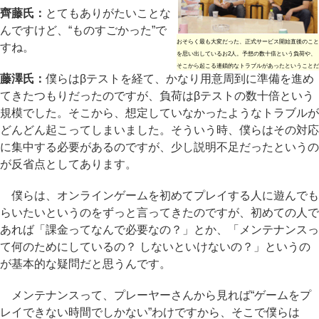
齊藤氏：
とてもありがたいことな
んですけど、“ものすごかった”で
おそらく最も大変だった、正式サービス開始直後のこと
すね。
を思い出しているお2人。予想の数十倍という負荷や、
そこから起こる連鎖的なトラブルがあったということだ
藤澤氏：
僕らはβテストを経て、かなり用意周到に準備を進め
てきたつもりだったのですが、負荷はβテストの数十倍という
規模でした。そこから、想定していなかったようなトラブルが
どんどん起こってしまいました。そういう時、僕らはその対応
に集中する必要があるのですが、少し説明不足だったというの
が反省点としてあります。
僕らは、オンラインゲームを初めてプレイする人に遊んでも
らいたいというのをずっと言ってきたのですが、初めての人で
あれば「課金ってなんで必要なの？」とか、「メンテナンスっ
て何のためにしているの？ しないといけないの？」というの
が基本的な疑問だと思うんです。
メンテナンスって、プレーヤーさんから見れば“ゲームをプ
レイできない時間でしかない”わけですから、そこで僕らは