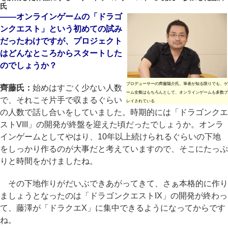
氏
――オンラインゲームの「ドラゴ
ンクエスト」という初めての試み
だったわけですが、プロジェクト
はどんなところからスタートした
のでしょうか？
プロデューサーの齊藤陽介氏。筆者が知る限りでも、ゲ
齊藤氏：
始めはすごく少ない人数
ーム全般はもちろんとして、オンラインゲームも多数プ
で、それこそ片手で収まるぐらい
レイされている
の人数で話し合いをしていました。時期的には「ドラゴンクエ
ストVIII」の開発が終盤を迎えた頃だったでしょうか。オンラ
インゲームとしてやはり、10年以上続けられるぐらいの下地
をしっかり作るのが大事だと考えていますので、そこにたっぷ
りと時間をかけましたね。
その下地作りがだいぶできあがってきて、さぁ本格的に作り
ましょうとなったのは「ドラゴンクエストIX」の開発が終わっ
て、藤澤が「ドラクエX」に集中できるようになってからです
ね。