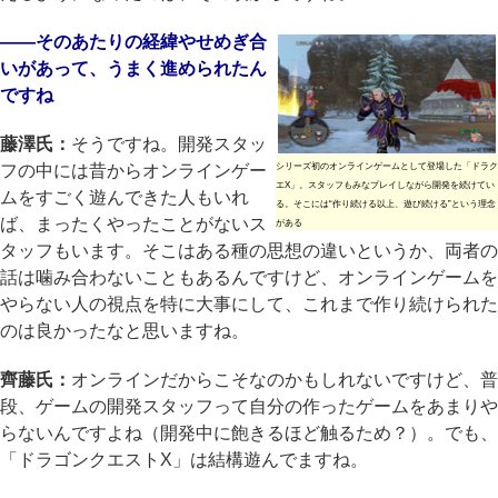
――そのあたりの経緯やせめぎ合
いがあって、うまく進められたん
ですね
藤澤氏：
そうですね。開発スタッ
フの中には昔からオンラインゲー
シリーズ初のオンラインゲームとして登場した「ドラク
エX」。スタッフもみなプレイしながら開発を続けてい
ムをすごく遊んできた人もいれ
る。そこには“作り続ける以上、遊び続ける”という理念
ば、まったくやったことがないス
がある
タッフもいます。そこはある種の思想の違いというか、両者の
話は噛み合わないこともあるんですけど、オンラインゲームを
やらない人の視点を特に大事にして、これまで作り続けられた
のは良かったなと思いますね。
齊藤氏：
オンラインだからこそなのかもしれないですけど、普
段、ゲームの開発スタッフって自分の作ったゲームをあまりや
らないんですよね（開発中に飽きるほど触るため？）。でも、
「ドラゴンクエストX」は結構遊んでますね。