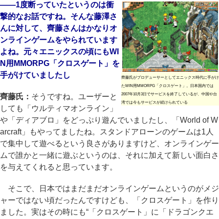
――1度断っていたというのは衝
撃的なお話ですね。そんな藤澤さ
んに対して、齊藤さんはかなりオ
ンラインゲームをやられています
よね。元々エニックスの頃にもWI
N用MMORPG「クロスゲート」を
手がけていましたし
齊藤氏がプロデューサーとしてエニックス時代に手がけ
たWIN用MMORPG「クロスゲート」。日本国内では
2007年10月3日でサービスを終了しているが、中国や台
齊藤氏：
そうですね。ユーザーと
湾では今もサービスが続けられている
しても「ウルティマオンライン」
や「ディアブロ」をどっぷり遊んでいましたし、「World of W
arcraft」もやってましたね。スタンドアローンのゲームは1人
で集中して遊べるという良さがありますけど、オンラインゲー
ムで誰かと一緒に遊ぶというのは、それに加えて新しい面白さ
を与えてくれると思っています。
そこで、日本ではまだまだオンラインゲームというのがメジ
ャーではない頃だったんですけども、「クロスゲート」を作り
ました。実はその時にも“「クロスゲート」に「ドラゴンクエ