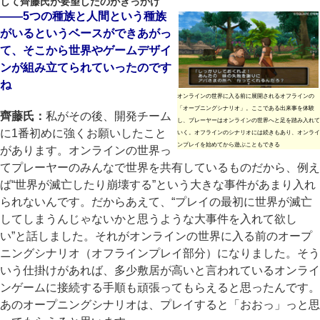
して齊藤氏が要望したのがきっかけ
――5つの種族と人間という種族
がいるというベースができあがっ
て、そこから世界やゲームデザイ
ンが組み立てられていったのです
ね
オンラインの世界に入る前に展開されるオフラインの
「オープニングシナリオ」。ここである出来事を体験
齊藤氏：
私がその後、開発チーム
し、プレーヤーはオンラインの世界へと足を踏み入れて
に1番初めに強くお願いしたこと
いく。オフラインのシナリオには続きもあり、オンライ
ンプレイを始めてから遊ぶこともできる
があります。オンラインの世界っ
てプレーヤーのみんなで世界を共有しているものだから、例え
ば“世界が滅亡したり崩壊する”という大きな事件があまり入れ
られないんです。だからあえて、“プレイの最初に世界が滅亡
してしまうんじゃないかと思うような大事件を入れて欲し
い”と話しました。それがオンラインの世界に入る前のオープ
ニングシナリオ（オフラインプレイ部分）になりました。そう
いう仕掛けがあれば、多少敷居が高いと言われているオンライ
ンゲームに接続する手順も頑張ってもらえると思ったんです。
あのオープニングシナリオは、プレイすると「おおっ」っと思