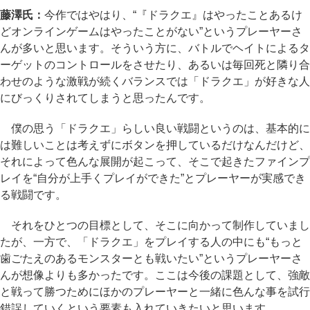
藤澤氏：
今作ではやはり、“『ドラクエ』はやったことあるけ
どオンラインゲームはやったことがない”というプレーヤーさ
んが多いと思います。そういう方に、バトルでヘイトによるタ
ーゲットのコントロールをさせたり、あるいは毎回死と隣り合
わせのような激戦が続くバランスでは「ドラクエ」が好きな人
にびっくりされてしまうと思ったんです。
僕の思う「ドラクエ」らしい良い戦闘というのは、基本的に
は難しいことは考えずにボタンを押しているだけなんだけど、
それによって色んな展開が起こって、そこで起きたファインプ
レイを“自分が上手くプレイができた”とプレーヤーが実感でき
る戦闘です。
それをひとつの目標として、そこに向かって制作していまし
たが、一方で、「ドラクエ」をプレイする人の中にも“もっと
歯ごたえのあるモンスターとも戦いたい”というプレーヤーさ
んが想像よりも多かったです。ここは今後の課題として、強敵
と戦って勝つためにほかのプレーヤーと一緒に色んな事を試行
錯誤していくという要素も入れていきたいと思います。