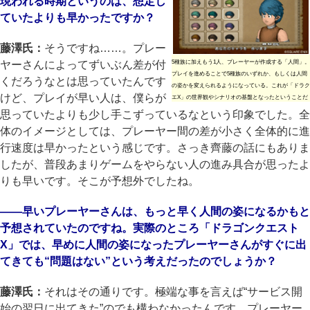
現われる時期というのは、想定し
ていたよりも早かったですか？
藤澤氏：
そうですね……。プレー
ヤーさんによってずいぶん差が付
5種族に加えもう1人、プレーヤーが作成する「人間」。
プレイを進めることで5種族のいずれか、もしくは人間
くだろうなとは思っていたんです
の姿かを変えられるようになっている。これが「ドラク
けど、プレイが早い人は、僕らが
エX」の世界観やシナリオの基盤となったということだ
思っていたよりも少し手こずっているなという印象でした。全
体のイメージとしては、プレーヤー間の差が小さく全体的に進
行速度は早かったという感じです。さっき齊藤の話にもありま
したが、普段あまりゲームをやらない人の進み具合が思ったよ
りも早いです。そこが予想外でしたね。
――早いプレーヤーさんは、もっと早く人間の姿になるかもと
予想されていたのですね。実際のところ「ドラゴンクエスト
X」では、早めに人間の姿になったプレーヤーさんがすぐに出
てきても“問題はない”という考えだったのでしょうか？
藤澤氏：
それはその通りです。極端な事を言えば“サービス開
始の翌日に出てきた”のでも構わなかったんです。プレーヤー