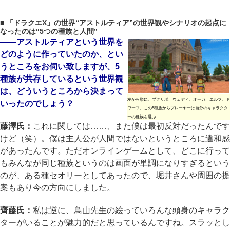
■ 「ドラクエX」の世界“アストルティア”の世界観やシナリオの起点に
なったのは“5つの種族と人間”
――アストルティアという世界を
どのように作っていたのか、とい
うところをお伺い致しますが、5
種族が共存しているという世界観
は、どういうところから決まって
左から順に、プクリポ、ウェディ、オーガ、エルフ、ド
いったのでしょう？
ワーフ。この5種族からプレーヤーは自分のキャラクタ
ーの種族を選ぶ
藤澤氏：
これに関しては……、また僕は最初反対だったんです
けど（笑）。僕は主人公が人間ではないというところに違和感
があったんです。ただオンラインゲームとして、どこに行って
もみんなが同じ種族というのは画面が単調になりすぎるという
のが、ある種セオリーとしてあったので、堀井さんや周囲の提
案もあり今の方向にしました。
齊藤氏：
私は逆に、鳥山先生の絵っていろんな頭身のキャラク
ターがいることが魅力的だと思っているんですね。スラッとし