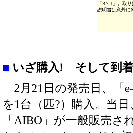
「BN-1」。取
説明書は意外に
■
いざ購入! そして到着
2月21日の発売日、「e-
を1台（匹?）購入。当
「AIBO」が一般販売