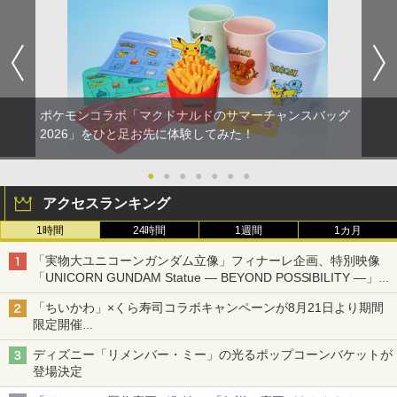
ポケモンコラボ「マクドナルドのサマーチャンスバッグ
2026」をひと足お先に体験してみた！
●
●
●
●
●
●
●
アクセスランキング
1時間
24時間
1週間
1カ月
「実物大ユニコーンガンダム立像」フィナーレ企画、特別映像
「UNICORN GUNDAM Statue ― BEYOND POSSIBILITY ―」が
8月22日から10日間限定で上映
「ちいかわ」×くら寿司コラボキャンペーンが8月21日より期間
限定開催
オリジナルの湯呑みや寿司皿が景品に登場！
ディズニー「リメンバー・ミー」の光るポップコーンバケットが
登場決定