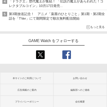
「ドラクエ」歴代魔王が集結！ 「伝説の魔王があらわれた！コ
レクタブルコイン」10月17日発売
スクエニ・e-STOREで予約受付中
第3期放送記念！ アニメ「薬屋のひとりごと」第1期・第2期全
話を「TVer」にて期間限定で順次無料配信開始
もっと見る
GAME Watch をフォローする
本サイトのご利用について
お問い合わせ
広告掲載のご案内
編集部へのご連絡
プライバシーポリシー
会社概要