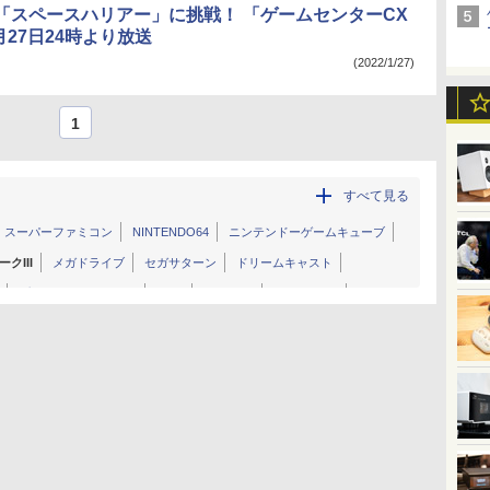
「スペースハリアー」に挑戦！ 「ゲームセンターCX
1月27日24時より放送
(2022/1/27)
1
すべて見る
スーパーファミコン
NINTENDO64
ニンテンドーゲームキューブ
クIII
メガドライブ
セガサターン
ドリームキャスト
プレイステーション 3
Xbox
Xbox 360
PCエンジン
ボーイアドバンス
ニンテンドーDS
ゲームギア
PSP
他
ゲーム&ウオッチ
アーケード