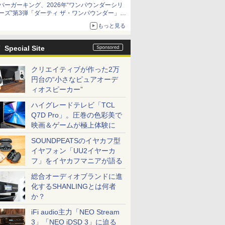
バーガーキング、2026年“ワンパウンダーシリ
ーズ”第3弾「ダーティ ザ・ワンパウンダー」を
8月7日発売
もっと見る
「特製ガーリックマヨソース」を使用した超大
型チーズバーガー
Special Site
クリエイティブが作った2万
円台の“小さなピュアオーデ
ィオスピーカー”
ハイグレードテレビ「TCL
Q7D Pro」。圧巻の色彩美で
映画＆ゲームが極上体験に
SOUNDPEATSのイヤカフ型
イヤフォン「UU2イヤーカ
フ」をイヤカフマニアが語る
総合オーディオブランドに進
化するSHANLINGとは何者
か？
iFi audio主力「NEO Stream
3」「NEO iDSD 3」に迫る