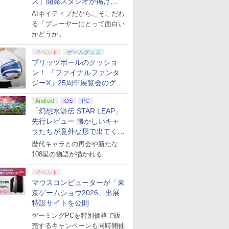
ス」開発スタジオが掲げ
る“AI活用の信念”とは？【講
AIネイティブだからこそこだわ
演レポート】
る「プレーヤーにとって面白い
かどうか」
イベント
ゲームグッズ
ブリッツボールのクッショ
ン！ 「ファイナルファンタ
ジーX」25周年展覧会のグッ
ズ情報が公開
Android
iOS
PC
「幻想水滸伝 STAR LEAP」
先行レビュー 懐かしいキャ
ラたちが意外な形で出てくる
シリーズ完全新作！
歴代キャラとの再会や新たな
108星の物語が描かれる
イベント
マウスコンピューターが「東
京ゲームショウ2026」出展
特設サイトを公開
ゲーミングPCを特別価格で販
売するキャンペーンも同時開催