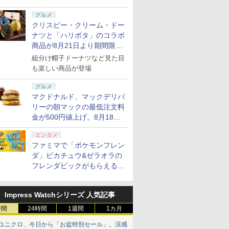
グルメ
クリスピー・クリーム・ドー
ナツと「ハリポタ」のコラボ
商品が8月21日より期間限定
で発売
組分け帽子ドーナツなど見た目
も楽しい商品が登場
グルメ
マクドナルド、マックデリバ
リーの朝マックの最低注文料
金が500円値上げ。8月18日
より1,500円から受付
エンタメ
ファミマで「ポケモンフレン
ダ」ピカチュウ&ゼラオラの
フレンダピックがもらえるキ
ャンペーン開催！
Impress Watchシリーズ 人気記事
時間
24時間
1週間
1カ月
ユニクロ、今日から「お盆特別セール」。涼感