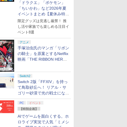
「ドラクエ」「ポケモン」
「ちいかわ」など2026年夏
イベントまとめ【夏休み特
集】
限定グッズは見逃し厳禁！ 推
し活や家族でも楽しめる注目イ
ベント8選
アニメ
手塚治虫氏のマンガ「リボン
の騎士」を原案とするNetflix
映画「THE RIBBON HERO
リボンヒーロー」本日配信開
始
Switch2
Switch 2版「FFXIV」を持っ
て鳥取砂丘へ！ リアル・サ
ゴリー砂漠で光の戦士になっ
てみた
PC
イベント
【特別企画】
AIでゲームを面白くする。ホ
ロライブ実況で人気「ミメシ