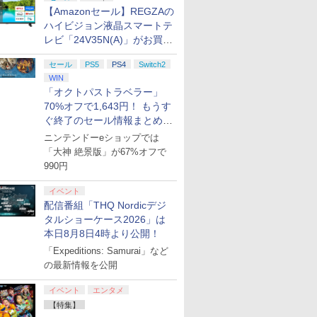
【Amazonセール】REGZAの
ハイビジョン液晶スマートテ
レビ「24V35N(A)」がお買い
得！
セール
PS5
PS4
Switch2
WIN
「オクトパストラベラー」
70%オフで1,643円！ もうす
ぐ終了のセール情報まとめ
【8月8日更新】
ニンテンドーeショップでは
「大神 絶景版」が67%オフで
990円
イベント
配信番組「THQ Nordicデジ
タルショーケース2026」は
本日8月8日4時より公開！
「Expeditions: Samurai」など
の最新情報を公開
イベント
エンタメ
【特集】