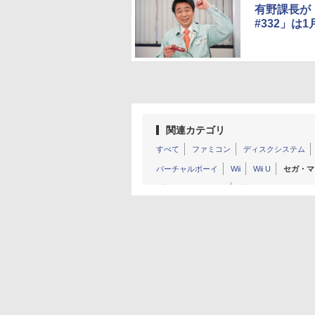
有野課長が
#332」は
関連カテゴリ
すべて
ファミコン
ディスクシステム
バーチャルボーイ
Wii
Wii U
セガ・マー
プレイステーション
プレイステーション 2
ネオジオ
MSX
ゲームボーイ
ゲーム
ネオジオポケット
ワンダースワン
その