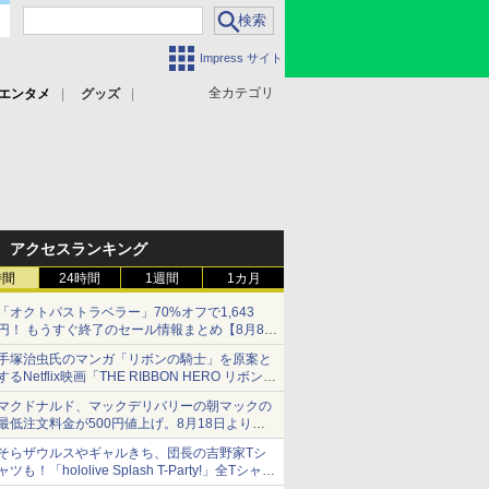
Impress サイト
全カテゴリ
エンタメ
グッズ
アクセスランキング
時間
24時間
1週間
1カ月
「オクトパストラベラー」70%オフで1,643
円！ もうすぐ終了のセール情報まとめ【8月8日
更新】
手塚治虫氏のマンガ「リボンの騎士」を原案と
ニンテンドーeショップでは「大神 絶景版」が
するNetflix映画「THE RIBBON HERO リボンヒ
67%オフで990円
ーロー」本日配信開始
マクドナルド、マックデリバリーの朝マックの
最低注文料金が500円値上げ。8月18日より
1,500円から受付
そらザウルスやギャルきち、団長の吉野家Tシ
ャツも！「hololive Splash T-Party!」全Tシャツ
ラインナップ公開＆オンライン販売開始