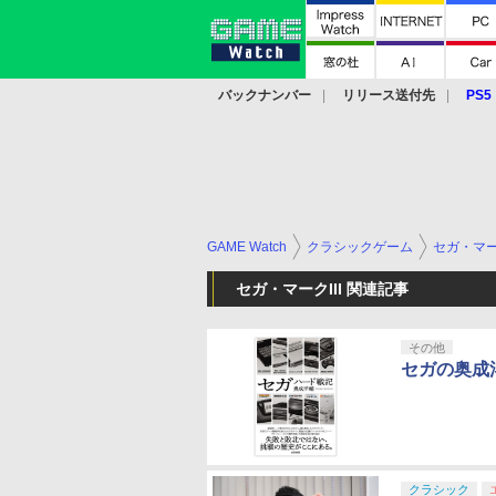
バックナンバー
リリース送付先
PS5
モバイル
eスポーツ
クラウド
PS
GAME Watch
クラシックゲーム
セガ・マーク
セガ・マークIII 関連記事
その他
セガの奥成
クラシック