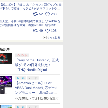
【ぽこポケ】「ぽこ あ ポケモン」新グッズを撮
り下ろしで紹介 カラビナ付きマスコットやス
クエアポーチが仲間入り
52
283
pic.x.com/XmVAgBxaW5
任天堂、令和8年熊本地震で被災したSwitch2な
どの無償修理を実施。義援金5,000万円の寄付
も発表 pic.x.com/BAYsMfUfUC
49
106
もっと見る
新記事
イベント
「Way of the Hunter 2」正式
版が9月29日発売決定！
「THQ Nordic Digital
Showcase 2026」まとめ
セール
ハード
【Amazonセール】LGの
VESA Dual Mode対応ゲーミ
ングモニター「UltraGear
27G850A-B」がお買い得！
4K/240Hz・フルHD/480Hz対応
セール
ハード