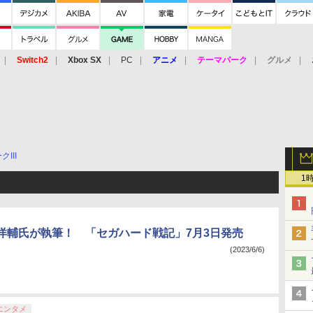
Switch2
Xbox SX
PC
アニメ
テーマパーク
グルメ
 Vita
3DS
アーケード
VR
III
1
洋輔氏が執筆！ 「セガハード戦記」7月3日発売
(2023/6/6)
エンタメ