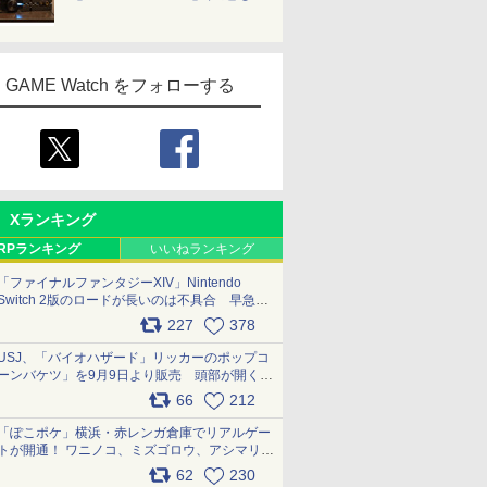
GAME Watch をフォローする
Xランキング
RPランキング
いいねランキング
「ファイナルファンタジーXIV」Nintendo
Switch 2版のロードが長いのは不具合 早急に
アップデートできるよう対応中
227
378
pic.x.com/s9S3nRCAGa
USJ、「バイオハザード」リッカーのポップコ
ーンバケツ」を9月9日より販売 頭部が開く仕
組み。味は恐怖を堪のう「味噌フレーバー」
66
212
pic.x.com/81MuXGahVM
「ぽこポケ」横浜・赤レンガ倉庫でリアルゲー
トが開通！ ワニノコ、ミズゴロウ、アシマリ登
場シーンをレポート pic.x.com/LDgEByVl6D
62
230