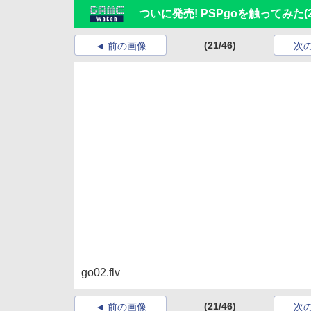
ついに発売! PSPgoを触ってみた
(
(21/46)
前の画像
次
go02.flv
(21/46)
前の画像
次