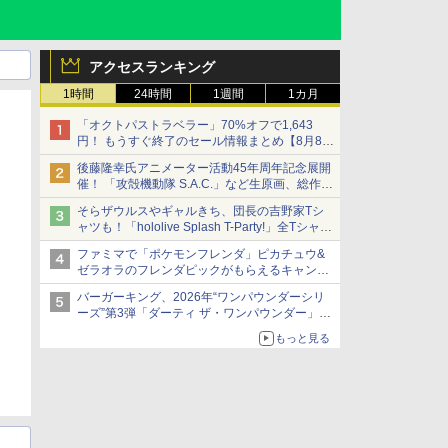
アクセスランキング
1時間
24時間
1週間
1カ月
「オクトパストラベラー」70%オフで1,643
円！ もうすぐ終了のセール情報まとめ【8月8日
更新】
後藤隆幸氏アニメーター活動45年周年記念展開
ニンテンドーeショップでは「大神 絶景版」が
催！ 「攻殻機動隊 S.A.C.」など生原画、総作画
67%オフで990円
監督修正が展示
そらザウルスやギャルきち、団長の吉野家Tシ
ャツも！「hololive Splash T-Party!」全Tシャツ
ラインナップ公開＆オンライン販売開始
ファミマで「ポケモンフレンダ」ピカチュウ&
ゼラオラのフレンダピックがもらえるキャンペ
ーン開催！
バーガーキング、2026年“ワンパウンダーシリ
ーズ”第3弾「ダーティ ザ・ワンパウンダー」を
8月7日発売
もっと見る
「特製ガーリックマヨソース」を使用した超大
型チーズバーガー