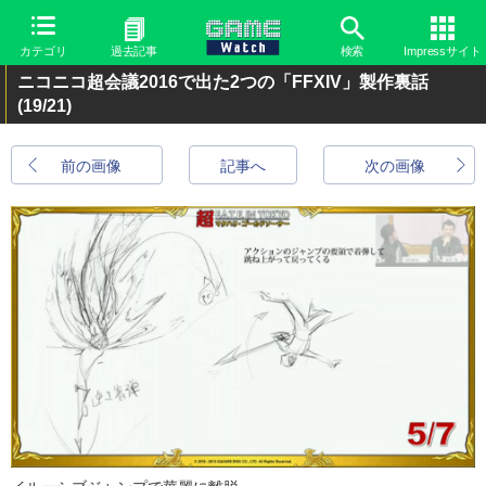
カテゴリ
過去記事
検索
Impressサイト
ニコニコ超会議2016で出た2つの「FFXIV」製作裏話
(19/21)
前の画像
記事へ
次の画像