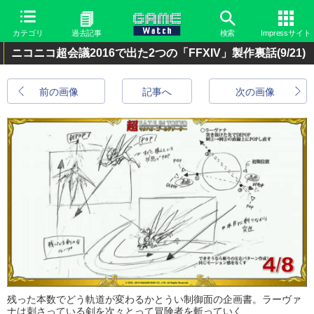
カテゴリ
過去記事
検索
Impressサイト
ニコニコ超会議2016で出た2つの「FFXIV」製作裏話
(9/21)
前の画像
記事へ
次の画像
残った本数でどう軌道が変わるかとうい制御面の企画書。ラーヴァ
ナは刺さっている剣を次々とって冒険者を斬っていく