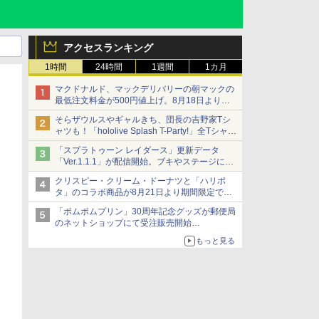
アクセスランキング
1時間
24時間
1週間
1カ月
マクドナルド、マックデリバリーの朝マックの
最低注文料金が500円値上げ。8月18日より
1,500円から受付
そらザウルスやギャルきち、団長の吉野家Tシ
ャツも！「hololive Splash T-Party!」全Tシャツ
ラインナップ公開＆オンライン販売開始
「スプラトゥーン レイダース」更新データ
「Ver.1.1.1」が配信開始。ブキやステージに関
する不具合を修正
クリスピー・クリーム・ドーナツと「ハリポ
タ」のコラボ商品が8月21日より期間限定で発
売
「ポムポムプリン」30周年記念グッズが郵便局
組分け帽子ドーナツなど見た目も楽しい商品が
のネットショップにて受注販売開始
登場
「おもちもちもちクッション」など今年だけの
もっと見る
限定商品が登場