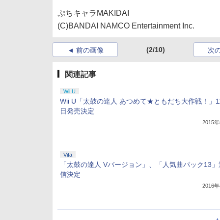
ぷちキャラMAKIDAI
(C)BANDAI NAMCO Entertainment Inc.
(2/10)
前の画像
次
関連記事
Wii U
Wii U「太鼓の達人 あつめて★ともだち大作戦！」1
日発売決定
2015
Vita
「太鼓の達人 Vバージョン」、「人気曲パック13」
信決定
2016