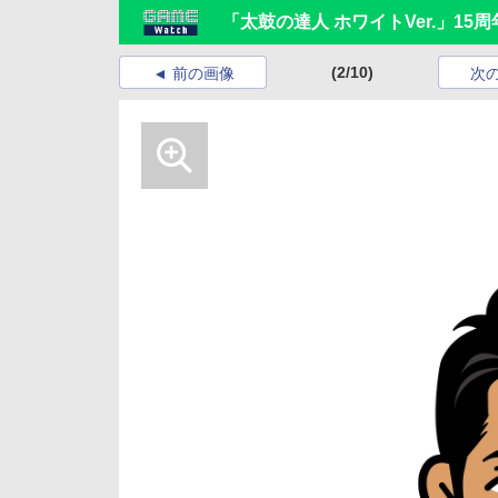
「太鼓の達人 ホワイトVer.」1
(2/10)
前の画像
次