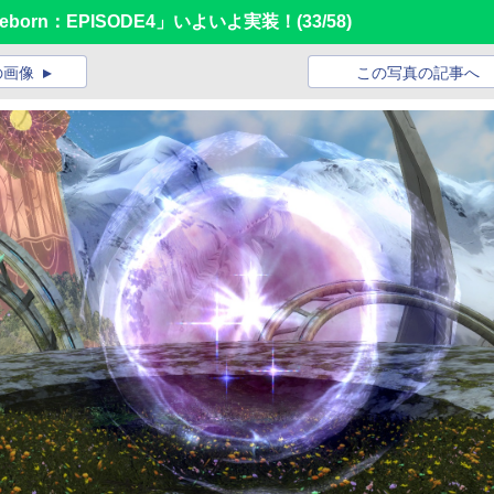
born：EPISODE4」いよいよ実装！
(33/58)
の画像
この写真の記事へ