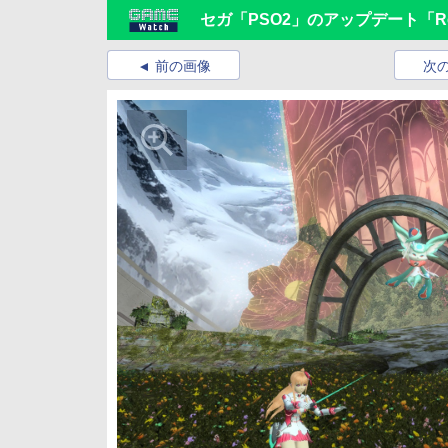
セガ「PSO2」のアップデート「Re
前の画像
次