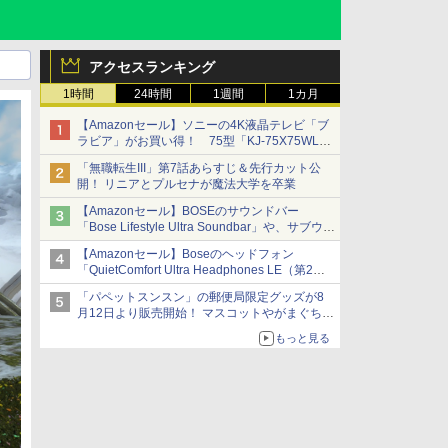
アクセスランキング
1時間
24時間
1週間
1カ月
【Amazonセール】ソニーの4K液晶テレビ「ブ
ラビア」がお買い得！ 75型「KJ-75X75WL」
などラインナップ
「無職転生III」第7話あらすじ＆先行カット公
開！ リニアとプルセナが魔法大学を卒業
【Amazonセール】BOSEのサウンドバー
「Bose Lifestyle Ultra Soundbar」や、サブウー
ファー「Bose Lifestyle Ultra Subwoofer」など
【Amazonセール】Boseのヘッドフォン
お買い得！
「QuietComfort Ultra Headphones LE（第2世
代）」などお買い得価格で登場
「パペットスンスン」の郵便局限定グッズが8
イマーシブオーディオで臨場感ある音楽体験が
月12日より販売開始！ マスコットやがまぐち、
楽しめる
レターセットなどが登場
もっと見る