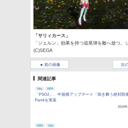
「サリィカース」
「ジェルン」効果を持つ追尾弾を敵へ放つ。
(C)SEGA
前の画像
次
関連記事
Vita
WIN
「PSO2」、中規模アップデート「煌き舞う絶対防
Part4を実装
2016
WIN
Vita