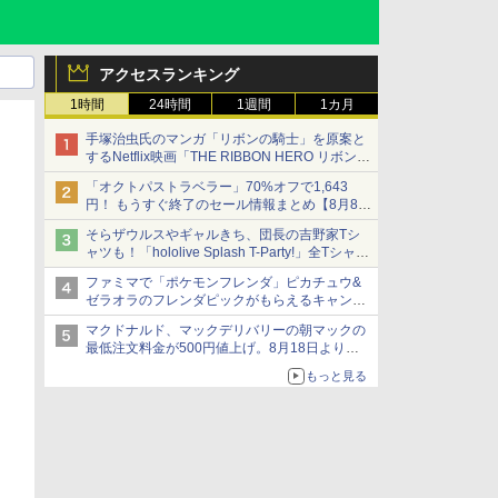
アクセスランキング
1時間
24時間
1週間
1カ月
手塚治虫氏のマンガ「リボンの騎士」を原案と
するNetflix映画「THE RIBBON HERO リボンヒ
ーロー」本日配信開始
「オクトパストラベラー」70%オフで1,643
円！ もうすぐ終了のセール情報まとめ【8月8日
更新】
そらザウルスやギャルきち、団長の吉野家Tシ
ニンテンドーeショップでは「大神 絶景版」が
ャツも！「hololive Splash T-Party!」全Tシャツ
67%オフで990円
ラインナップ公開＆オンライン販売開始
ファミマで「ポケモンフレンダ」ピカチュウ&
ゼラオラのフレンダピックがもらえるキャンペ
ーン開催！
マクドナルド、マックデリバリーの朝マックの
最低注文料金が500円値上げ。8月18日より
1,500円から受付
もっと見る