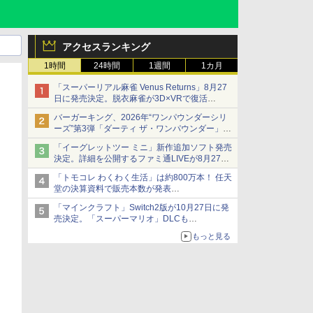
アクセスランキング
1時間
24時間
1週間
1カ月
「スーパーリアル麻雀 Venus Returns」8月27
日に発売決定。脱衣麻雀が3D×VRで復活
発売から2週間は20%オフになるセールが実施
バーガーキング、2026年“ワンパウンダーシリ
ーズ”第3弾「ダーティ ザ・ワンパウンダー」を
8月7日発売
「イーグレットツー ミニ」新作追加ソフト発売
「特製ガーリックマヨソース」を使用した超大
決定。詳細を公開するファミ通LIVEが8月27日
型チーズバーガー
20時から配信
「トモコレ わくわく生活」は約800万本！ 任天
シリーズ累計100タイトルへ
堂の決算資料で販売本数が発表
「ぽこポケ」は127万本に
「マインクラフト」Switch2版が10月27日に発
売決定。「スーパーマリオ」DLCも
Switch版からのアップグレードも可能に
もっと見る