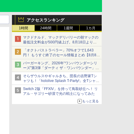
アクセスランキング
1時間
24時間
1週間
1カ月
マクドナルド、マックデリバリーの朝マックの
最低注文料金が500円値上げ。8月18日より
1,500円から受付
「オクトパストラベラー」70%オフで1,643
円！ もうすぐ終了のセール情報まとめ【8月8日
更新】
バーガーキング、2026年“ワンパウンダーシリ
ニンテンドーeショップでは「大神 絶景版」が
ーズ”第3弾「ダーティ ザ・ワンパウンダー」を
67%オフで990円
8月7日発売
そらザウルスやギャルきち、団長の吉野家Tシ
「特製ガーリックマヨソース」を使用した超大
ャツも！「hololive Splash T-Party!」全Tシャツ
型チーズバーガー
ラインナップ公開＆オンライン販売開始
Switch 2版「FFXIV」を持って鳥取砂丘へ！ リ
アル・サゴリー砂漠で光の戦士になってみた
もっと見る