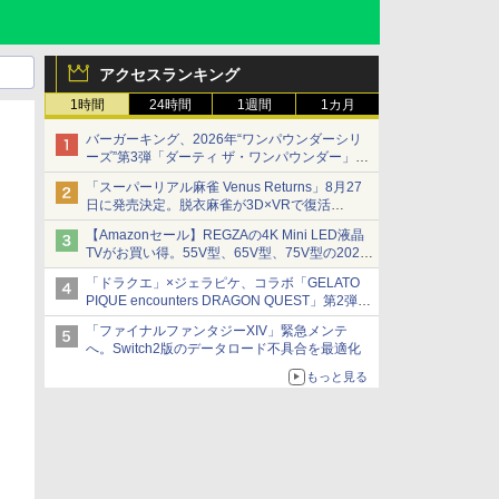
アクセスランキング
1時間
24時間
1週間
1カ月
バーガーキング、2026年“ワンパウンダーシリ
ーズ”第3弾「ダーティ ザ・ワンパウンダー」を
8月7日発売
「スーパーリアル麻雀 Venus Returns」8月27
「特製ガーリックマヨソース」を使用した超大
日に発売決定。脱衣麻雀が3D×VRで復活
型チーズバーガー
発売から2週間は20%オフになるセールが実施
【Amazonセール】REGZAの4K Mini LED液晶
TVがお買い得。55V型、65V型、75V型の2026
年モデルがラインナップ
「ドラクエ」×ジェラピケ、コラボ「GELATO
PIQUE encounters DRAGON QUEST」第2弾が
本日発売
「ファイナルファンタジーXIV」緊急メンテ
アイスカップに入ったスライムやわたぼう、ベ
へ。Switch2版のデータロード不具合を最適化
ビーサタンなどがオリジナルアートで登場
もっと見る