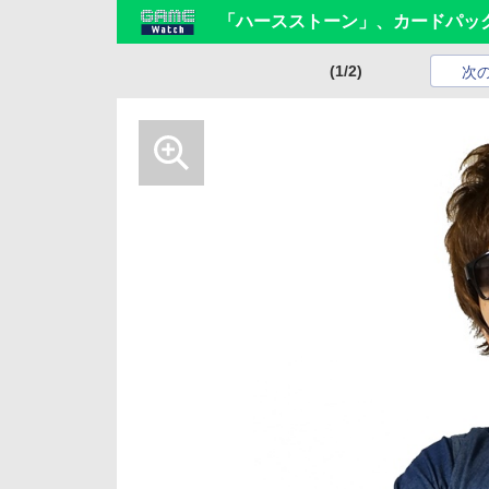
「ハースストーン」、カードパックが
(1/2)
次