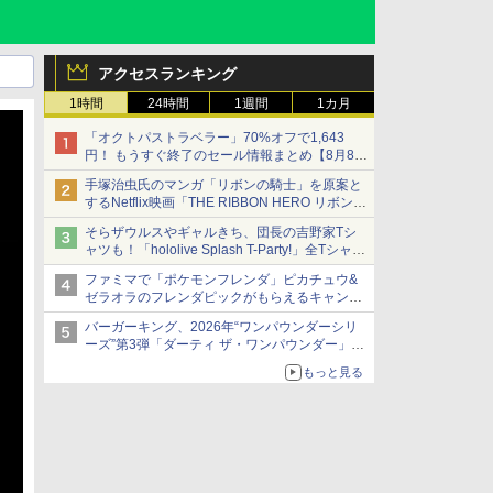
アクセスランキング
1時間
24時間
1週間
1カ月
「オクトパストラベラー」70%オフで1,643
円！ もうすぐ終了のセール情報まとめ【8月8日
更新】
手塚治虫氏のマンガ「リボンの騎士」を原案と
ニンテンドーeショップでは「大神 絶景版」が
するNetflix映画「THE RIBBON HERO リボンヒ
67%オフで990円
ーロー」本日配信開始
そらザウルスやギャルきち、団長の吉野家Tシ
ャツも！「hololive Splash T-Party!」全Tシャツ
ラインナップ公開＆オンライン販売開始
ファミマで「ポケモンフレンダ」ピカチュウ&
ゼラオラのフレンダピックがもらえるキャンペ
ーン開催！
バーガーキング、2026年“ワンパウンダーシリ
ーズ”第3弾「ダーティ ザ・ワンパウンダー」を
8月7日発売
もっと見る
「特製ガーリックマヨソース」を使用した超大
型チーズバーガー