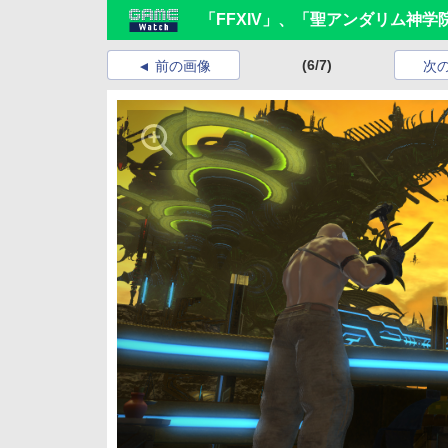
「FFXIV」、「聖アンダリム神
(6/7)
前の画像
次