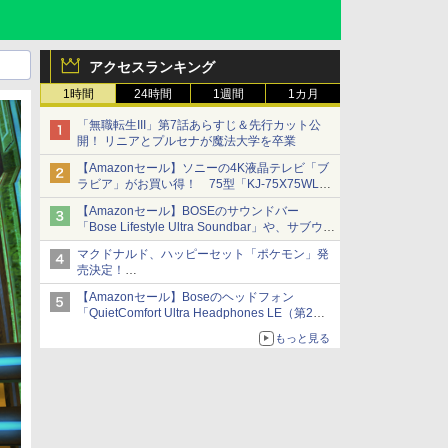
アクセスランキング
1時間
24時間
1週間
1カ月
「無職転生III」第7話あらすじ＆先行カット公
開！ リニアとプルセナが魔法大学を卒業
【Amazonセール】ソニーの4K液晶テレビ「ブ
ラビア」がお買い得！ 75型「KJ-75X75WL」
などラインナップ
【Amazonセール】BOSEのサウンドバー
「Bose Lifestyle Ultra Soundbar」や、サブウー
ファー「Bose Lifestyle Ultra Subwoofer」など
マクドナルド、ハッピーセット「ポケモン」発
お買い得！
売決定！
ポケモン30周年記念で30匹が大集合
【Amazonセール】Boseのヘッドフォン
「QuietComfort Ultra Headphones LE（第2世
代）」などお買い得価格で登場
もっと見る
イマーシブオーディオで臨場感ある音楽体験が
楽しめる