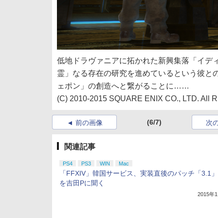
低地ドラヴァニアに拓かれた新興集落「イデ
霊」なる存在の研究を進めているという彼と
ェポン」の創造へと繋がることに……
(C) 2010-2015 SQUARE ENIX CO., LTD. All Ri
(6/7)
前の画像
次
関連記事
PS4
PS3
WIN
Mac
「FFXIV」韓国サービス、実装直後のパッチ「3.1
を吉田Pに聞く
2015年