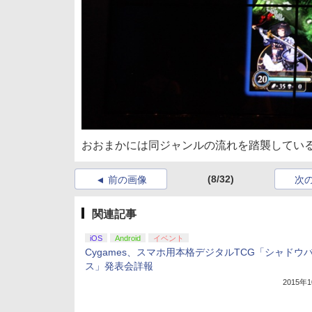
おおまかには同ジャンルの流れを踏襲してい
(8/32)
前の画像
次
関連記事
iOS
Android
イベント
Cygames、スマホ用本格デジタルTCG「シャドウ
ス」発表会詳報
2015年