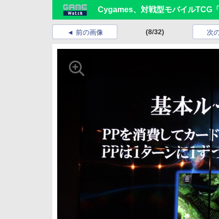
Cygames、対戦型モバイルTC
(8/32)
前の画像
次