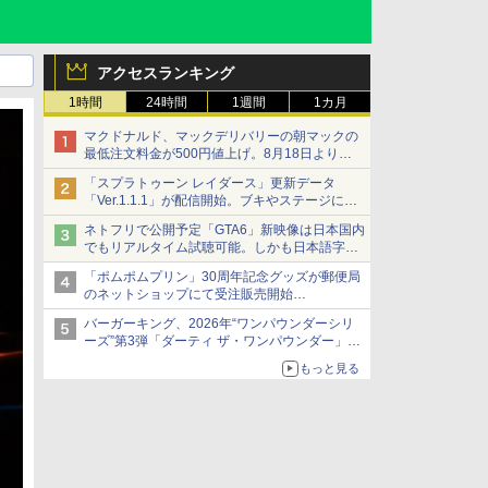
アクセスランキング
1時間
24時間
1週間
1カ月
マクドナルド、マックデリバリーの朝マックの
最低注文料金が500円値上げ。8月18日より
1,500円から受付
「スプラトゥーン レイダース」更新データ
「Ver.1.1.1」が配信開始。ブキやステージに関
する不具合を修正
ネトフリで公開予定「GTA6」新映像は日本国内
でもリアルタイム試聴可能。しかも日本語字幕
付き
「ポムポムプリン」30周年記念グッズが郵便局
Netflixから公式回答あり
のネットショップにて受注販売開始
「おもちもちもちクッション」など今年だけの
バーガーキング、2026年“ワンパウンダーシリ
限定商品が登場
ーズ”第3弾「ダーティ ザ・ワンパウンダー」を
8月7日発売
もっと見る
「特製ガーリックマヨソース」を使用した超大
型チーズバーガー