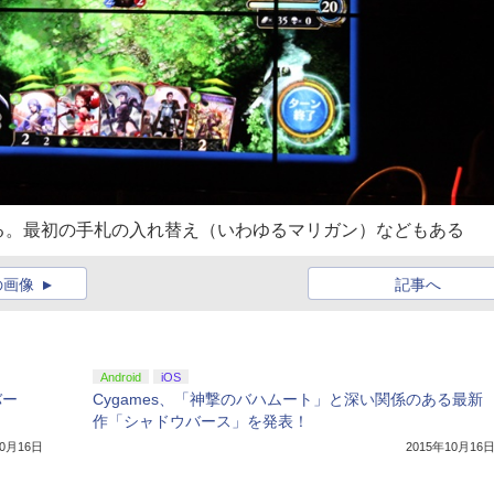
る。最初の手札の入れ替え（いわゆるマリガン）などもある
の画像
記事へ
Android
iOS
バー
Cygames、「神撃のバハムート」と深い関係のある最新
作「シャドウバース」を発表！
10月16日
2015年10月16