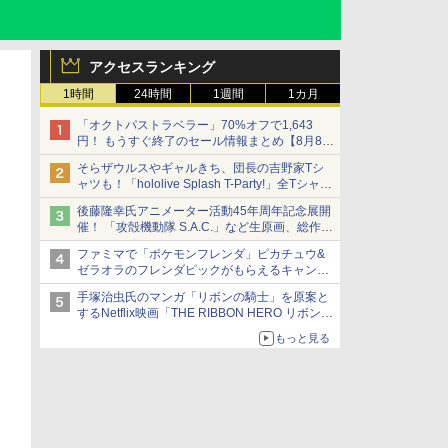
アクセスランキング
1時間
24時間
1週間
1カ月
「オクトパストラベラー」70%オフで1,643
円！ もうすぐ終了のセール情報まとめ【8月8日
更新】
そらザウルスやギャルきち、団長の吉野家Tシ
ニンテンドーeショップでは「大神 絶景版」が
ャツも！「hololive Splash T-Party!」全Tシャツ
67%オフで990円
ラインナップ公開＆オンライン販売開始
後藤隆幸氏アニメーター活動45年周年記念展開
催！ 「攻殻機動隊 S.A.C.」など生原画、総作画
監督修正が展示
ファミマで「ポケモンフレンダ」ピカチュウ&
ゼラオラのフレンダピックがもらえるキャンペ
ーン開催！
手塚治虫氏のマンガ「リボンの騎士」を原案と
するNetflix映画「THE RIBBON HERO リボンヒ
ーロー」本日配信開始
もっと見る