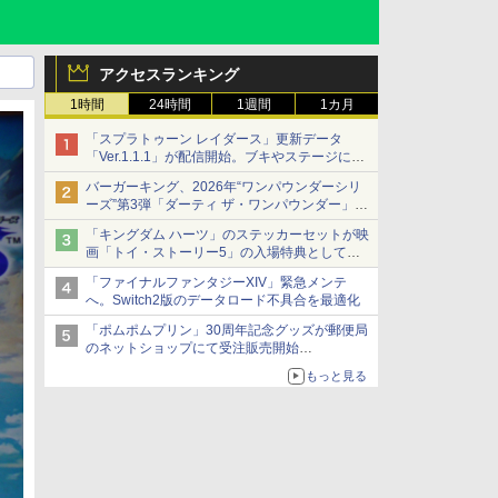
アクセスランキング
1時間
24時間
1週間
1カ月
「スプラトゥーン レイダース」更新データ
「Ver.1.1.1」が配信開始。ブキやステージに関
する不具合を修正
バーガーキング、2026年“ワンパウンダーシリ
ーズ”第3弾「ダーティ ザ・ワンパウンダー」を
8月7日発売
「キングダム ハーツ」のステッカーセットが映
「特製ガーリックマヨソース」を使用した超大
画「トイ・ストーリー5」の入場特典として配
型チーズバーガー
布決定！
「ファイナルファンタジーXIV」緊急メンテ
本日8月7日より先着・数量限定で配布
へ。Switch2版のデータロード不具合を最適化
「ポムポムプリン」30周年記念グッズが郵便局
のネットショップにて受注販売開始
「おもちもちもちクッション」など今年だけの
もっと見る
限定商品が登場