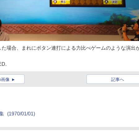
した場合、まれにボタン連打による力比べゲームのような演出
ED.
の画像
記事へ
集
(1970/01/01)