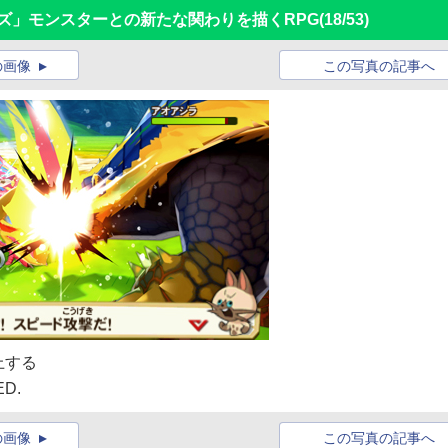
ズ」モンスターとの新たな関わりを描くRPG
(18/53)
の画像
この写真の記事へ
上する
ED.
の画像
この写真の記事へ