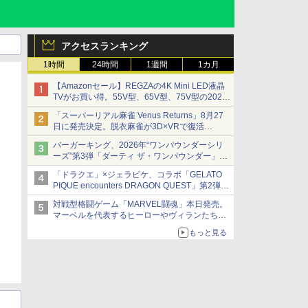
アクセスランキング
1時間
24時間
1週間
1カ月
【Amazonセール】REGZAの4K Mini LED液晶
TVがお買い得。55V型、65V型、75V型の2026
年モデルがラインナップ
「スーパーリアル麻雀 Venus Returns」8月27
日に発売決定。脱衣麻雀が3D×VRで復活
発売から2週間は20%オフになるセールが実施
バーガーキング、2026年“ワンパウンダーシリ
ーズ”第3弾「ダーティ ザ・ワンパウンダー」を
8月7日発売
「ドラクエ」×ジェラピケ、コラボ「GELATO
「特製ガーリックマヨソース」を使用した超大
PIQUE encounters DRAGON QUEST」第2弾が
型チーズバーガー
本日発売
対戦型格闘ゲーム「MARVEL闘魂」本日発売。
アイスカップに入ったスライムやわたぼう、ベ
マーベルを代表するヒーローやヴィランたちが
ビーサタンなどがオリジナルアートで登場
登場
もっと見る
「GUILTY GEAR」などの格ゲーを手掛けるア
ークシステムワークスが開発