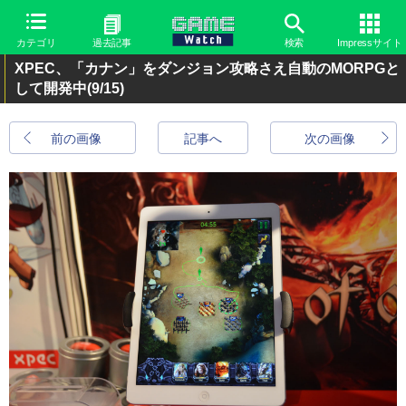
カテゴリ
過去記事
検索
Impressサイト
XPEC、「カナン」をダンジョン攻略さえ自動のMORPGと
して開発中
(9/15)
前の画像
記事へ
次の画像