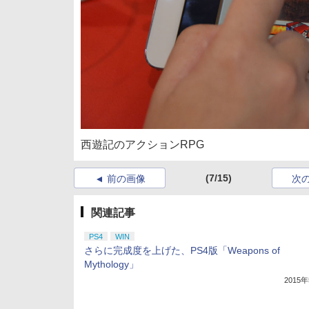
西遊記のアクションRPG
(7/15)
前の画像
次
関連記事
PS4
WIN
さらに完成度を上げた、PS4版「Weapons of
Mythology」
2015