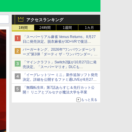
アクセスランキング
1時間
24時間
1週間
1カ月
「スーパーリアル麻雀 Venus Returns」8月27
日に発売決定。脱衣麻雀が3D×VRで復活
発売から2週間は20%オフになるセールが実施
バーガーキング、2026年“ワンパウンダーシリ
ーズ”第3弾「ダーティ ザ・ワンパウンダー」を
8月7日発売
「マインクラフト」Switch2版が10月27日に発
「特製ガーリックマヨソース」を使用した超大
売決定。「スーパーマリオ」DLCも
型チーズバーガー
Switch版からのアップグレードも可能に
「イーグレットツー ミニ」新作追加ソフト発売
決定。詳細を公開するファミ通LIVEが8月27日
20時から配信
「無職転生III」第7話あらすじ＆先行カット公
シリーズ累計100タイトルへ
開！ リニアとプルセナが魔法大学を卒業
もっと見る