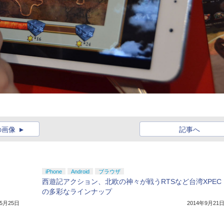
の画像
記事へ
iPhone
Android
ブラウザ
西遊記アクション、北欧の神々が戦うRTSなど台湾XPEC
の多彩なラインナップ
年5月25日
2014年9月21