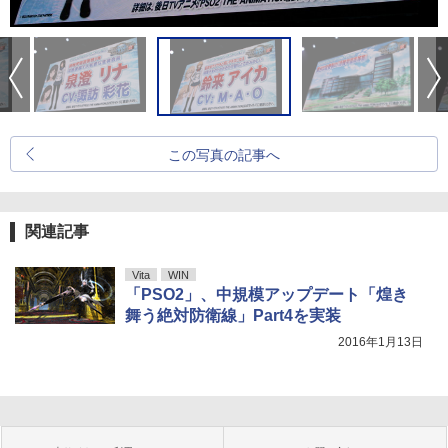
この写真の記事へ
関連記事
Vita
WIN
「PSO2」、中規模アップデート「煌き
舞う絶対防衛線」Part4を実装
2016年1月13日