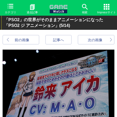
カテゴリ
過去記事
検索
Impressサイト
「PSO2」の世界がそのままアニメーションになった
「PSO2 ジ アニメーション」
(5/14)
前の画像
記事へ
次の画像