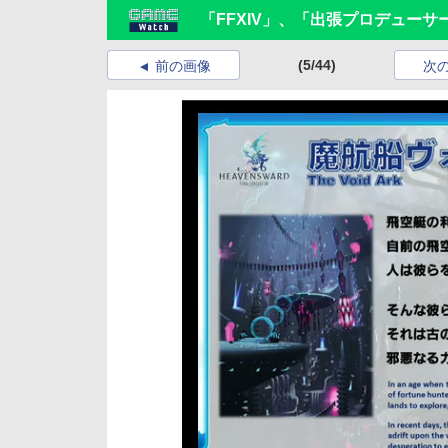
「FFXIV」、「出張プロデューサーレ
(5/44)
前の画像
次