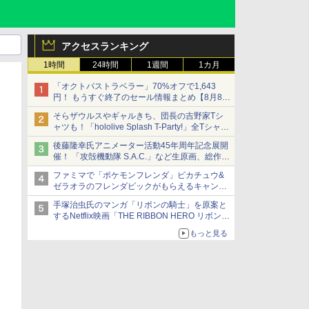
アクセスランキング
1時間
24時間
1週間
1カ月
「オクトパストラベラー」70%オフで1,643
円！ もうすぐ終了のセール情報まとめ【8月8日
更新】
そらザウルスやギャルきち、団長の吉野家Tシ
ニンテンドーeショップでは「大神 絶景版」が
ャツも！「hololive Splash T-Party!」全Tシャツ
67%オフで990円
ラインナップ公開＆オンライン販売開始
後藤隆幸氏アニメーター活動45年周年記念展開
催！ 「攻殻機動隊 S.A.C.」など生原画、総作画
監督修正が展示
ファミマで「ポケモンフレンダ」ピカチュウ&
ゼラオラのフレンダピックがもらえるキャンペ
ーン開催！
手塚治虫氏のマンガ「リボンの騎士」を原案と
するNetflix映画「THE RIBBON HERO リボンヒ
ーロー」本日配信開始
もっと見る