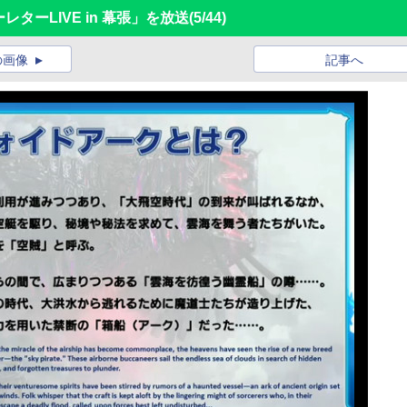
ターLIVE in 幕張」を放送
(5/44)
の画像
記事へ