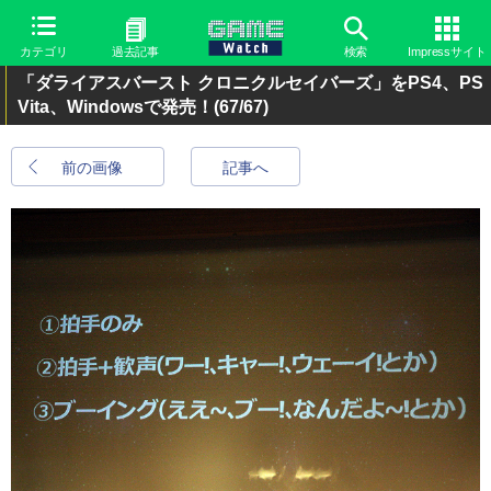
カテゴリ
過去記事
検索
Impressサイト
「ダライアスバースト クロニクルセイバーズ」をPS4、PS
Vita、Windowsで発売！
(67/67)
前の画像
記事へ