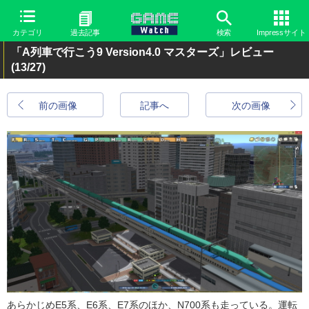
カテゴリ
過去記事
検索
Impressサイト
「A列車で行こう9 Version4.0 マスターズ」レビュー
(13/27)
前の画像
記事へ
次の画像
あらかじめE5系、E6系、E7系のほか、N700系も走っている。運転