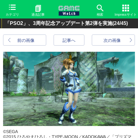
カテゴリ
過去記事
検索
Impressサイト
「PSO2」、3周年記念アップデート第2弾を実施
(24/45)
前の画像
記事へ
次の画像
©SEGA
©2015 ひろやまひろし・TYPE-MOON／KADOKAWA／「プリズマ