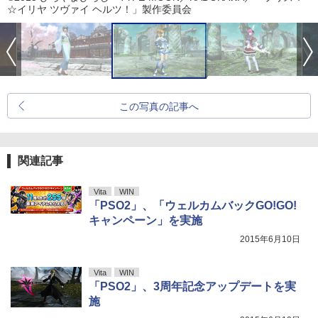
☆イリヤ ツヴァイ ヘルツ！」製作委員会
この写真の記事へ
関連記事
Vita
WIN
「PSO2」、「ウェルカムバックGO!GO!
キャンペーン」を実施
2015年6月10日
Vita
WIN
「PSO2」、3周年記念アップデートを実
施