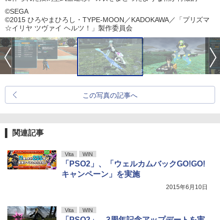
©SEGA
©2015 ひろやまひろし・TYPE-MOON／KADOKAWA／「プリズマ
☆イリヤ ツヴァイ ヘルツ！」製作委員会
この写真の記事へ
関連記事
Vita
WIN
「PSO2」、「ウェルカムバックGO!GO!
キャンペーン」を実施
2015年6月10日
Vita
WIN
「PSO2」、3周年記念アップデートを実