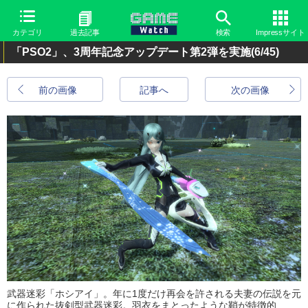
カテゴリ
過去記事
検索
Impressサイト
「PSO2」、3周年記念アップデート第2弾を実施
(6/45)
前の画像
記事へ
次の画像
武器迷彩「ホシアイ」。年に1度だけ再会を許される夫妻の伝説を元
に作られた抜剣型武器迷彩。羽衣をまとったような鞘が特徴的