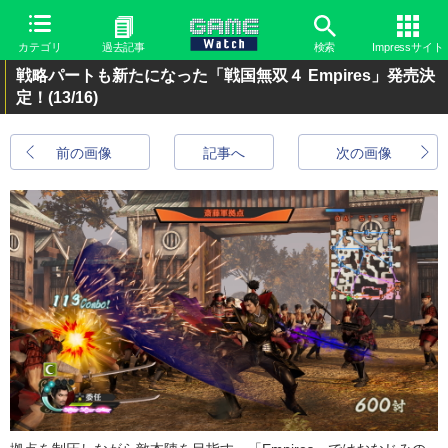
カテゴリ
過去記事
検索
Impressサイト
戦略パートも新たになった「戦国無双４ Empires」発売決
定！
(13/16)
前の画像
記事へ
次の画像