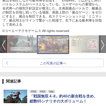
拠点を制圧しながら敵本陣を目指す、「Empires」ではおなじみの
バトルシステムがベースとなっている。ユーザーからの要望から、
全武将への個別方針設定が復活した。左画面拠点バトルで、敵拠点
の制圧を目指し戦っている場面。画面上部の「拠点ゲージ」をゼロ
にすると、拠点を制圧できる。右スクリーンショットは「ミニマッ
プ」拠点同士がラインで繋がった戦場で、右下にある敵本陣を目指
して攻め上る
©コーエーテクモゲームス All rights reserved.
この写真の記事へ
関連記事
PS4
PS3
Vita
「戦国無双４-II」約40の新合戦を含め、
総数65シナリオの大ボリューム！